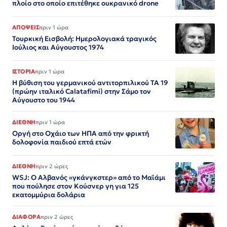
πλοίο στο οποίο επιτέθηκε ουκρανικό drone
ΑΠΟΨΕΙΣ
πριν 1 ώρα
Τουρκική Εισβολή: Ημερολογιακά τραγικός
Ιούλιος και Αύγουστος 1974
ΙΣΤΟΡΙΑ
πριν 1 ώρα
Η βύθιση του γερμανικού αντιτορπιλικού ΤΑ 19
(πρώην ιταλικό Calatafimi) στην Σάμο τον
Αύγουστο του 1944
ΔΙΕΘΝΗ
πριν 1 ώρα
Οργή στο Οχάιο των ΗΠΑ από την φρικτή
δολοφονία παιδιού επτά ετών
ΔΙΕΘΝΗ
πριν 2 ώρες
WSJ: Ο Αλβανός «γκάνγκστερ» από το Μαϊάμι
που πούλησε στον Κούσνερ γη για 125
εκατομμύρια δολάρια
ΔΙΑΦΟΡΑ
πριν 2 ώρες