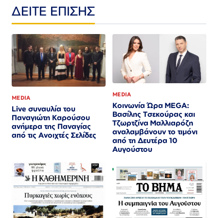
ΔΕΙΤΕ ΕΠΙΣΗΣ
MEDIA
MEDIA
Κοινωνία Ώρα MEGA:
Live συναυλία του
Βασίλης Τσεκούρας και
Παναγιώτη Καρούσου
Τζωρτζίνα Μαλλιαρόζη
ανήμερα της Παναγίας
αναλαμβάνουν το τιμόνι
από τις Ανοιχτές Σελίδες
από τη Δευτέρα 10
Αυγούστου