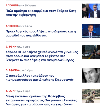
ΑΠΟΨΕΙΣ
πριν 50 λεπτά
Παλι αμύθητα εκατομμύρια στον Τούρκο Κοτς
από την κυβέρνηση
ΑΠΟΨΕΙΣ
πριν 1 ώρα
Προεκλογικές προσλήψεις στο Δημόσιο και η
μυρωδιά του παρελθόντος
ΔΙΕΘΝΗ
πριν 1 ώρα
Σάρλοτ ΗΠΑ: Κτήνος χτυπά ανελέητα γυναίκες
στον δρόμο και ανεβάζει τα βίντεο στο
ίντερνετ 14 συλλήψεις και ακόμα ελεύθερος​​​​​​​​​​​​​​​​​​​​​​​​​​​​​​​​​​​​​​​​​​​​​​​​​​
ΔΙΑΦΟΡΑ
πριν 1 ώρα
Ο απαράμιλλος «μπράβος» του
κινηματογράφου μας Δημήτρης Καρυστινός
ΔΙΕΘΝΗ
πριν 1 ώρα
Μέλη ένοπλων ομάδων της Κολομβίας
εντάσσονται κρυφά στις Ουκρανικές Ένοπλες
Δυνάμεις για να μάθουν πώς να χειρίζονται