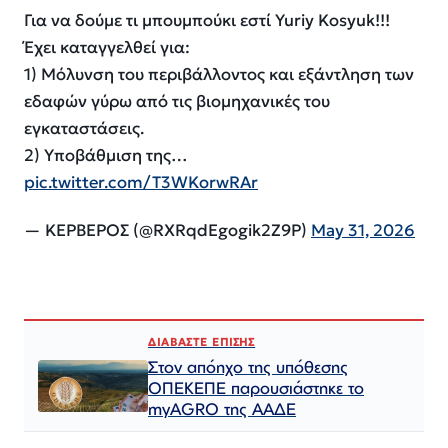
Για να δούμε τι μπουμπούκι εστί Yuriy Kosyuk!!!
Έχει καταγγελθεί για:
1) Μόλυνση του περιβάλλοντος και εξάντληση των
εδαφών γύρω από τις βιομηχανικές του
εγκαταστάσεις.
2) Υποβάθμιση της…
pic.twitter.com/T3WKorwRAr
— ΚΕΡΒΕΡΟΣ (@RXRqdEgogik2Z9P)
May 31, 2026
ΔΙΑΒΑΣΤΕ ΕΠΙΣΗΣ
Στον απόηχο της υπόθεσης
ΟΠΕΚΕΠΕ παρουσιάστηκε το
myAGRO της ΑΑΔΕ