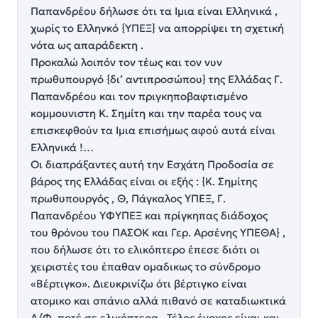
Παπανδρέου δήλωσε ότι τα Ιμια είναι Ελληνικά ,
χωρίς το Ελληνκό {ΥΠΕΞ} να απορρίψει τη σχετική
νότα ως απαράδεκτη .
Προκαλώ λοιπόν τον τέως και τον νυν
πρωθυπουργό {δι’ αντιπροσώπου} της Ελλάδας Γ.
Παπανδρέου και τον πριγκηποβαφτισμένο
κομμουνιστη Κ. Σημίτη και την παρέα τους να
επισκεφθούν τα Ιμια επισήμως αφού αυτά είναι
Ελληνικά !…
Οι διαπράξαντες αυτή την Εσχάτη Προδοσία σε
βάρος της Ελλάδας είναι οι εξής : {Κ. Σημίτης
πρωθυπουργός , Θ, Πάγκαλος ΥΠΕΞ, Γ.
Παπανδρέου ΥΦΥΠΕΞ και πρίγκηπας διάδοχος
του θρόνου του ΠΑΣΟΚ και Γερ. Αρσένης ΥΠΕΘΑ} ,
που δήλωσε ότι το ελικόπτερο έπεσε διότι οι
χειριστές του έπαθαν ομαδικως το σύνδρομο
«Βέρτιγκο». Διευκρινίζω ότι βέρτιγκο είναι
ατομικο και σπάνιο αλλά πιθανό σε καταδιωκτικά
Α/Φ, ποτέ σε ελικόπτερα . Τέλος ένοχος είναι και