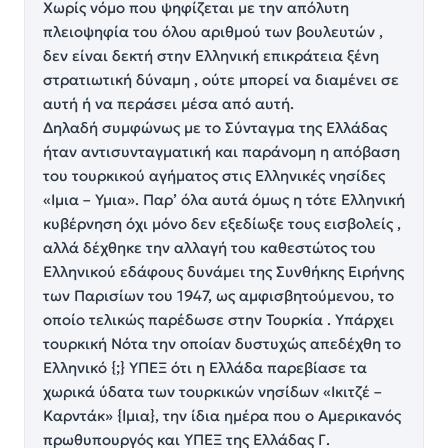
Χωρίς νόμο που ψηφίζεται με την απόλυτη
πλειοψηφία του όλου αριθμού των βουλευτών ,
δεν είναι δεκτή στην Ελληνική επικράτεια ξένη
στρατιωτική δύναμη , ούτε μπορεί να διαμένει σε
αυτή ή να περάσει μέσα από αυτή.
Δηλαδή συμφώνως με το Σύνταγμα της Ελλάδας
ήταν αντισυνταγματική και παράνομη η απόβαση
του τουρκικού αγήματος στις Ελληνικές νησίδες
«Ιμια – Υμια». Παρ’ όλα αυτά όμως η τότε Ελληνική
κυβέρνηση όχι μόνο δεν εξεδίωξε τους εισβολείς ,
αλλά δέχθηκε την αλλαγή του καθεστώτος του
Ελληνικού εδάφους δυνάμει της Συνθήκης Ειρήνης
των Παρισίων του 1947, ως αμφισβητούμενου, το
οποίο τελικώς παρέδωσε στην Τουρκία . Υπάρχει
τουρκική Νότα την οποίαν δυστυχώς απεδέχθη το
Ελληνικό {;} ΥΠΕΞ ότι η Ελλάδα παρεβίασε τα
χωρικά ύδατα των τουρκικών νησίδων «Ικιτζέ –
Καρντάκ» {Ιμια}, την ίδια ημέρα που ο Αμερικανός
πρωθυπουργός και ΥΠΕΞ της Ελλάδας Γ.