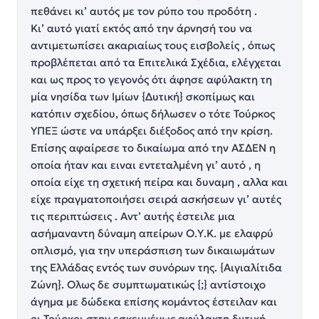
πεθάνει κι’ αυτός με τον ρύπο του προδότη .
Κι’ αυτό γιατί εκτός από την άρνησή του να
αντιμετωπίσει ακαριαίως τους εισβολείς , όπως
προβλέπεται από τα Επιτελικά Σχέδια, ελέγχεται
και ως προς το γεγονός ότι άφησε αφύλακτη τη
μία νησίδα των Ιμίων {Δυτική} σκοπίμως και
κατόπιν σχεδίου, όπως δήλωσεν ο τότε Τούρκος
ΥΠΕΞ ώστε να υπάρξει διέξοδος από την κρίση.
Επίσης αφαίρεσε το δικαίωμα από την ΑΣΔΕΝ η
οποία ήταν και ειναι εντεταλμένη γι’ αυτό , η
οποία είχε τη σχετική πείρα και δυναμη , αλλα και
είχε πραγματοποιήσει σειρά ασκήσεων γι’ αυτές
τις περιπτώσεις . Αντ’ αυτής έστειλε μια
ασήμαναντη δύναμη απείρων Ο.Υ.Κ. με ελαφρύ
οπλισμό, για την υπεράσπιση των δικαιωμάτων
της Ελλάδας εντός των συνόρων της. {Αιγιαλίτιδα
Ζώνη}. Ολως δε συμπτωματικώς {;} αντίστοιχο
άγημα με δώδεκα επίσης κομάντος έστειλαν και
οι Τούρκοι στην εσκεμμένως αφύλακτη δυτική