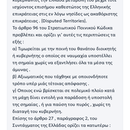
ισχύοντος επισήμου καθεστώτος της Ελληνικής
επικράτειας στις εν λόγω νησίδες ως ακαθόριστης
επικράτειας . {Disputed Territories}.
Το άρθρο 96 του Στρατιωτικού Ποινικού Κώδικα
προβλέπει και ορίζει γι’ αυτές τις περιπτώσεις τα
εξής :
α} Τιμωρείται με την ποινή του θανάτου διοικητής
ή κυβερνήτης ο οποίος σε ναυμαχία υποστέλλει
τη σημαία χωρίς να εξαντλήσει όλα τα μέσα της
άμυνας .
β} Αξιωματικός που τάχθηκε με οποιονδήποτε
τρόπο υπέρ μιάς τέτοιας απόφασης .
γ} Οποιος ενώ βρίσκεται σε πολεμικό πλοίο κατά
τη μάχη δίνει εντολή για παράδοση ή υποστολή
της σημαίας , ή για παύση του πυρός , χωρίς τη
διαταγή του κυβερνήτη.
Επίσης το άρθρο 27 , παράγραφος 2, του
Συντάγματος της Ελλάδας ορίζει τα κατωτέρω :