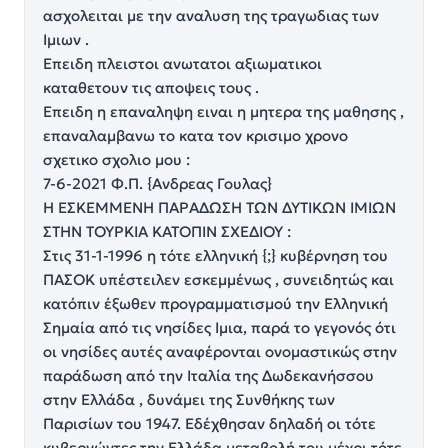
ασχολειται με την αναλυση της τραγωδιας των
Ιμιων .
Επειδη πλειστοι ανωτατοι αξιωματικοι
καταθετουν τις αποψεις τους .
Επειδη η επαναληψη ειναι η μητερα της μαθησης ,
επαναλαμβανω το κατα τον κρισιμο χρονο
σχετικο σχολιο μου :
7-6-2021 Φ.Π. {Ανδρεας Γουλας}
Η ΕΣΚΕΜΜΕΝΗ ΠΑΡΑΔΩΣΗ ΤΩΝ ΔΥΤΙΚΩΝ ΙΜΙΩΝ
ΣΤΗΝ ΤΟΥΡΚΙΑ ΚΑΤΟΠΙΝ ΣΧΕΔΙΟΥ :
Στις 31-1-1996 η τότε ελληνική {;} κυβέρνηση του
ΠΑΣΟΚ υπέστειλεν εσκεμμένως , συνειδητώς και
κατόπιν έξωθεν προγραμματισμού την Ελληνική
Σημαία από τις νησίδες Ιμια, παρά το γεγονός ότι
οι νησίδες αυτές αναφέρονται ονομαστικώς στην
παράδωση από την Ιταλία της Δωδεκανήσσου
στην Ελλάδα , δυνάμει της Συνθήκης των
Παρισίων του 1947. Εδέχθησαν δηλαδή οι τότε
κυβερνώντες την Ελλάδα μεταβολή του μέχρι τότε