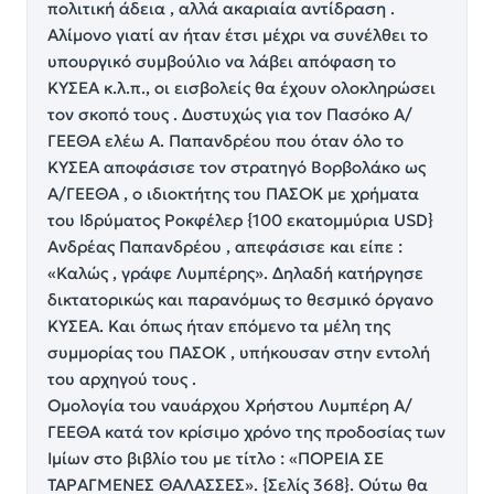
πολιτική άδεια , αλλά ακαριαία αντίδραση .
Αλίμονο γιατί αν ήταν έτσι μέχρι να συνέλθει το
υπουργικό συμβούλιο να λάβει απόφαση το
ΚΥΣΕΑ κ.λ.π., οι εισβολείς θα έχουν ολοκληρώσει
τον σκοπό τους . Δυστυχώς για τον Πασόκο Α/
ΓΕΕΘΑ ελέω Α. Παπανδρέου που όταν όλο το
ΚΥΣΕΑ αποφάσισε τον στρατηγό Βορβολάκο ως
Α/ΓΕΕΘΑ , ο ιδιοκτήτης του ΠΑΣΟΚ με χρήματα
του Ιδρύματος Ροκφέλερ {100 εκατομμύρια USD}
Ανδρέας Παπανδρέου , απεφάσισε και είπε :
«Καλώς , γράφε Λυμπέρης». Δηλαδή κατήργησε
δικτατορικώς και παρανόμως το θεσμικό όργανο
ΚΥΣΕΑ. Και όπως ήταν επόμενο τα μέλη της
συμμορίας του ΠΑΣΟΚ , υπήκουσαν στην εντολή
του αρχηγού τους .
Ομολογία του ναυάρχου Χρήστου Λυμπέρη Α/
ΓΕΕΘΑ κατά τον κρίσιμο χρόνο της προδοσίας των
Ιμίων στο βιβλίο του με τίτλο : «ΠΟΡΕΙΑ ΣΕ
ΤΑΡΑΓΜΕΝΕΣ ΘΑΛΑΣΣΕΣ». {Σελίς 368}. Ούτω θα