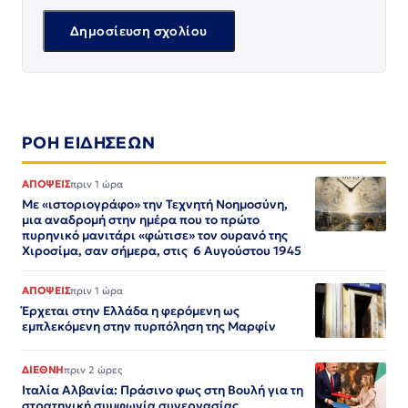
ΡΟΗ ΕΙΔΗΣΕΩΝ
ΑΠΟΨΕΙΣ
πριν 1 ώρα
Με «ιστοριογράφο» την Τεχνητή Νοημοσύνη,
μια αναδρομή στην ημέρα που το πρώτο
πυρηνικό μανιτάρι «φώτισε» τον ουρανό της
Χιροσίμα, σαν σήμερα, στις 6 Αυγούστου 1945
ΑΠΟΨΕΙΣ
πριν 1 ώρα
Έρχεται στην Ελλάδα η φερόμενη ως
εμπλεκόμενη στην πυρπόληση της Μαρφίν
ΔΙΕΘΝΗ
πριν 2 ώρες
Ιταλία Αλβανία: Πράσινο φως στη Βουλή για τη
στρατηγική συμφωνία συνεργασίας