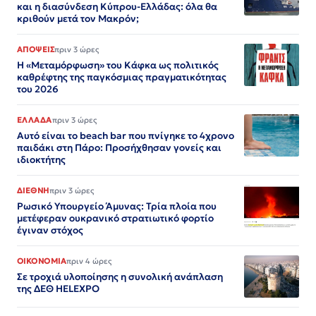
και η διασύνδεση Κύπρου-Ελλάδας: όλα θα
κριθούν μετά τον Μακρόν;
ΑΠΟΨΕΙΣ
πριν 3 ώρες
Η «Μεταμόρφωση» του Κάφκα ως πολιτικός
καθρέφτης της παγκόσμιας πραγματικότητας
του 2026
ΕΛΛΑΔΑ
πριν 3 ώρες
Αυτό είναι το beach bar που πνίγηκε το 4χρονο
παιδάκι στη Πάρο: Προσήχθησαν γονείς και
ιδιοκτήτης
ΔΙΕΘΝΗ
πριν 3 ώρες
Ρωσικό Υπουργείο Άμυνας: Τρία πλοία που
μετέφεραν ουκρανικό στρατιωτικό φορτίο
έγιναν στόχος
ΟΙΚΟΝΟΜΙΑ
πριν 4 ώρες
Σε τροχιά υλοποίησης η συνολική ανάπλαση
της ΔΕΘ HELEXPO