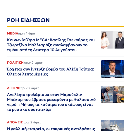
ΡΟΗ ΕΙΔΗΣΕΩΝ
MEDIA
πριν 1 ώρα
Κοινωνία Ώρα MEGA: Βασίλης Τσεκούρας και
Τζωρτζίνα Μαλλιαρόζη αναλαμβάνουν το
τιμόνι από τη Δευτέρα 10 Αυγούστου
ΠΟΛΙΤΙΚΗ
πριν 2 ώρες
Έρχεται συνέντευξη βόμβα του Αλέξη Τσίπρα:
Ολες οι λεπτομέρειες
ΔΙΕΘΝΗ
πριν 2 ώρες
Ανελέητο τρολάρισμα στον Μπρούκλιν
Μπέκαμ που έβρασε μακαρόνια με θαλασσινό
νερό: «Μήπως τα καύσιμα του σκάφους είναι
το μυστικό συστατικό;»
ΑΠΟΨΕΙΣ
πριν 2 ώρες
Η γαλλική εταιρεία, οι τουρκικές αντιδράσεις