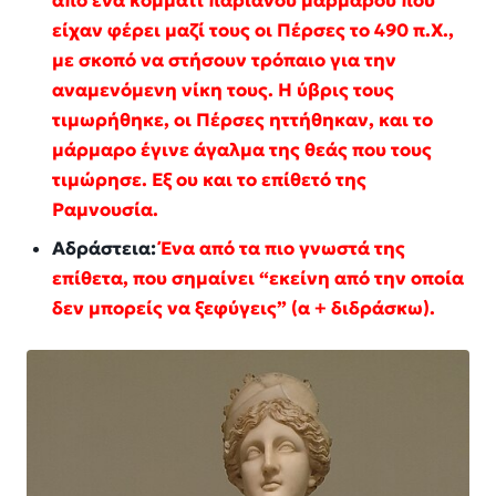
από ένα κομμάτι παριανού μαρμάρου που
είχαν φέρει μαζί τους οι Πέρσες το 490 π.Χ.,
με σκοπό να στήσουν τρόπαιο για την
αναμενόμενη νίκη τους. Η ύβρις τους
τιμωρήθηκε, οι Πέρσες ηττήθηκαν, και το
μάρμαρο έγινε άγαλμα της θεάς που τους
τιμώρησε. Εξ ου και το επίθετό της
Ραμνουσία.
Αδράστεια:
Ένα από τα πιο γνωστά της
επίθετα, που σημαίνει “εκείνη από την οποία
δεν μπορείς να ξεφύγεις” (α + διδράσκω).