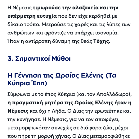
Η Νέμεσις
τιμωρούσε την αλαζονεία και την
υπέρμετρη ευτυχία
που δεν είχε κερδηθεί με
δίκαιο τρόπο. Μετρούσε τις χαρές και τις λύπες των
ανθρώπων και φρόντιζε να υπάρχει ισονομία.
Ήταν η αντίρροπη δύναμη της θεάς
Τύχης
.
3. Σημαντικοί Μύθοι
Η Γέννηση της Ωραίας Ελένης (Τα
Κύπρια Έπη)
Σύμφωνα με το έπος
Κύπρια
(και τον Απολλόδωρο),
η πραγματική μητέρα της Ωραίας Ελένης ήταν η
Νέμεσις
και όχι η Λήδα. Ο Δίας την ερωτεύτηκε και
την κυνήγησε. Η Νέμεσις, για να τον αποφύγει,
μεταμορφωνόταν συνεχώς σε διάφορα ζώα, μέχρι
που πήρε τη μορφή χήνας. Ο Δίας μεταμορφώθηκε