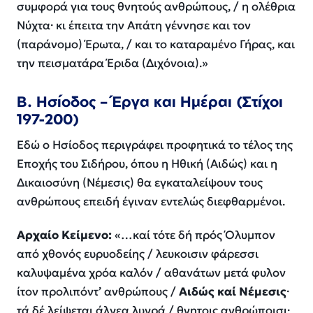
συμφορά για τους θνητούς ανθρώπους, / η ολέθρια
Νύχτα· κι έπειτα την Απάτη γέννησε και τον
(παράνομο) Έρωτα, / και το καταραμένο Γήρας, και
την πεισματάρα Έριδα (Διχόνοια).»
Β. Ησίοδος – Έργα και Ημέραι (Στίχοι
197-200)
Εδώ ο Ησίοδος περιγράφει προφητικά το τέλος της
Εποχής του Σιδήρου, όπου η Ηθική (Αιδώς) και η
Δικαιοσύνη (Νέμεσις) θα εγκαταλείψουν τους
ανθρώπους επειδή έγιναν εντελώς διεφθαρμένοι.
Αρχαίο Κείμενο:
«…καί τότε δή πρός Όλυμπον
από χθονός ευρυοδείης / λευκοισιν φάρεσσι
καλυψαμένα χρόα καλόν / αθανάτων μετά φυλον
ίτον προλιπόντ’ ανθρώπους /
Αιδώς καί Νέμεσις
·
τά δέ λείψεται άλγεα λυγρά / θνητοις ανθρώποισι·