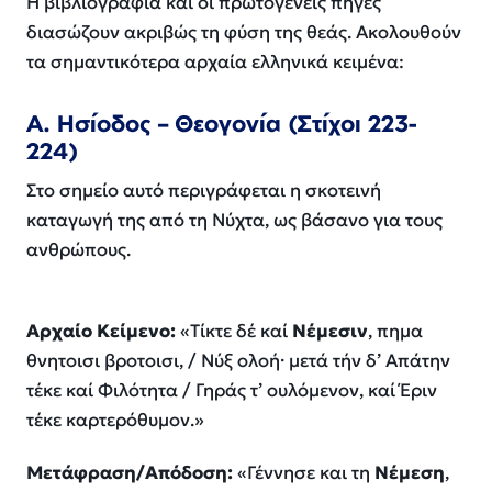
Η βιβλιογραφία και οι πρωτογενείς πηγές
διασώζουν ακριβώς τη φύση της θεάς. Ακολουθούν
τα σημαντικότερα αρχαία ελληνικά κειμένα:
Α. Ησίοδος – Θεογονία (Στίχοι 223-
224)
Στο σημείο αυτό περιγράφεται η σκοτεινή
καταγωγή της από τη Νύχτα, ως βάσανο για τους
ανθρώπους.
Αρχαίο Κείμενο:
«Τίκτε δέ καί
Νέμεσιν
, πημα
θνητοισι βροτοισι, / Νύξ ολοή· μετά τήν δ’ Απάτην
τέκε καί Φιλότητα / Γηράς τ’ ουλόμενον, καί Έριν
τέκε καρτερόθυμον.»
Μετάφραση/Απόδοση:
«Γέννησε και τη
Νέμεση
,