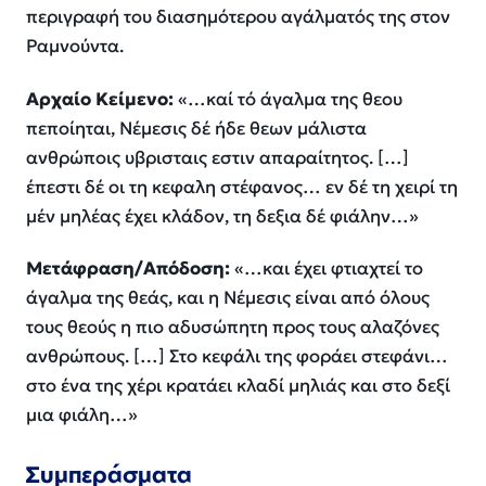
περιγραφή του διασημότερου αγάλματός της στον
Ραμνούντα.
Αρχαίο Κείμενο:
«…καί τό άγαλμα της θεου
πεποίηται, Νέμεσις δέ ήδε θεων μάλιστα
ανθρώποις υβρισταις εστιν απαραίτητος. […]
έπεστι δέ οι τη κεφαλη στέφανος… εν δέ τη χειρί τη
μέν μηλέας έχει κλάδον, τη δεξια δέ φιάλην…»
Μετάφραση/Απόδοση:
«…και έχει φτιαχτεί το
άγαλμα της θεάς, και η Νέμεσις είναι από όλους
τους θεούς η πιο αδυσώπητη προς τους αλαζόνες
ανθρώπους. […] Στο κεφάλι της φοράει στεφάνι…
στο ένα της χέρι κρατάει κλαδί μηλιάς και στο δεξί
μια φιάλη…»
Συμπεράσματα