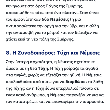
κυνηγούσε στο όρος Πάγος της Σμύρνης,
αποκοιμήθηκε κάτω από ένα πλατάνι. Στον ύπνο
του εμφανίστηκαν
δύο Νεμέσεις
(η μία
αντιπροσώπευε την οργή για την ύβρι και η άλλη
την ανταμοιβή για το μέτρο) και τον διέταξαν να
χτίσει εκεί τη νέα πόλη της Σμύρνης.
8. Η Συνοδοιπόρος: Τύχη και Νέμεσις
Στην ύστερη αρχαιότητα, η Νέμεσις σχετίστηκε
άμεσα με τη θεά
Τύχη
. Η Τύχη μοίραζε τα αγαθά
στα τυφλά, χωρίς να εξετάζει την ηθική. Η Νέμεσις
ακολουθούσε από πίσω για να
διορθώσει
τα λάθη
της Τύχης: αν η Τύχη έδινε υπερβολικό πλούτο σε
έναν κακό άνθρωπο, η Νέμεσις παρενέβαινε για να
τον καταστρέψει και να επαναφέρει την ισορροπία.