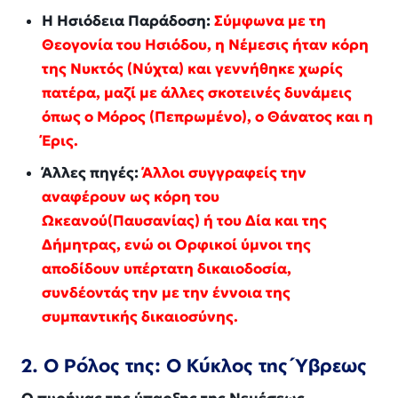
Η Ησιόδεια Παράδοση:
Σύμφωνα με τη
Θεογονία
του Ησιόδου, η Νέμεσις ήταν κόρη
της Νυκτός (Νύχτα) και γεννήθηκε χωρίς
πατέρα, μαζί με άλλες σκοτεινές δυνάμεις
όπως ο Μόρος (Πεπρωμένο), ο Θάνατος και η
Έρις.
Άλλες πηγές:
Άλλοι συγγραφείς την
αναφέρουν ως κόρη του
Ωκεανού(Παυσανίας) ή του Δία και της
Δήμητρας, ενώ οι Ορφικοί ύμνοι της
αποδίδουν υπέρτατη δικαιοδοσία,
συνδέοντάς την με την έννοια της
συμπαντικής δικαιοσύνης.
2. Ο Ρόλος της: Ο Κύκλος της Ύβρεως