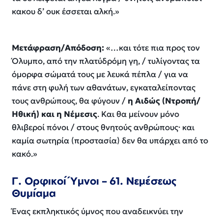
κακου δ’ ουκ έσσεται αλκή.»
Μετάφραση/Απόδοση:
«…και τότε πια προς τον
Όλυμπο, από την πλατύδρόμη γη, / τυλίγοντας τα
όμορφα σώματά τους με λευκά πέπλα / για να
πάνε στη φυλή των αθανάτων, εγκαταλείποντας
τους ανθρώπους, θα φύγουν /
η Αιδώς (Ντροπή/
Ηθική) και η Νέμεσις
. Και θα μείνουν μόνο
θλιβεροί πόνοι / στους θνητούς ανθρώπους· και
καμία σωτηρία (προστασία) δεν θα υπάρχει από το
κακό.»
Γ. Ορφικοί Ύμνοι – 61. Νεμέσεως
Θυμίαμα
Ένας εκπληκτικός ύμνος που αναδεικνύει την