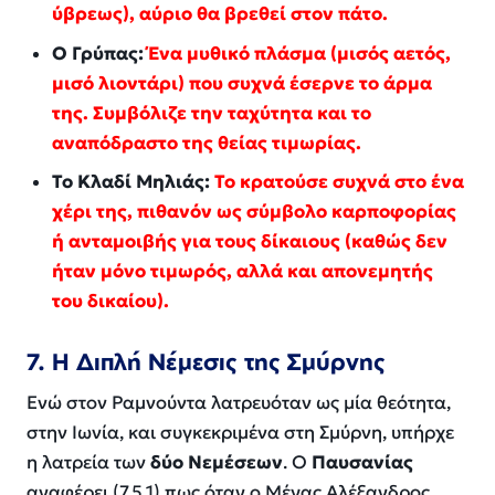
ύβρεως), αύριο θα βρεθεί στον πάτο.
Ο Γρύπας:
Ένα μυθικό πλάσμα (μισός αετός,
μισό λιοντάρι) που συχνά έσερνε το άρμα
της. Συμβόλιζε την ταχύτητα και το
αναπόδραστο της θείας τιμωρίας.
Το Κλαδί Μηλιάς:
Το κρατούσε συχνά στο ένα
χέρι της, πιθανόν ως σύμβολο καρποφορίας
ή ανταμοιβής για τους δίκαιους (καθώς δεν
ήταν μόνο τιμωρός, αλλά και απονεμητής
του δικαίου).
7. Η Διπλή Νέμεσις της Σμύρνης
Ενώ στον Ραμνούντα λατρευόταν ως μία θεότητα,
στην Ιωνία, και συγκεκριμένα στη Σμύρνη, υπήρχε
η λατρεία των
δύο Νεμέσεων
. Ο
Παυσανίας
αναφέρει (7.5.1) πως όταν ο Μέγας Αλέξανδρος