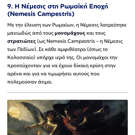
9. Η Νέμεσις στη Ρωμαϊκή Εποχή
(Nemesis Campestris)
Με την έλευση των Ρωμαίων, η Νέμεσις λατρεύτηκε
μανιωδώς από τους
μονομάχους
και τους
στρατιώτες
(ως
Nemesis Campestris
– η Νέμεσις
των Πεδίων). Σε κάθε αμφιθέατρο (όπως το
Κολοσσαίο) υπήρχε ιερό της. Οι μονομάχοι την
προσεύχονταν για να έχουν δίκαιη κρίση στην
αρένα και για να τιμωρήσει αυτούς που
πολεμούσαν άτιμα.