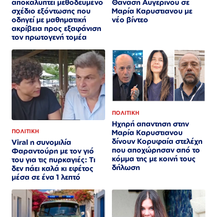
αποκαλύπτει μεθοδευμένο
Θανάση Αυγερινού σε
σχέδιο εξόντωσης που
Μαρία Καρυστιανου με
οδηγεί με μαθηματική
νέο βίντεο
ακρίβεια προς εξαφάνιση
τον πρωτογενή τομέα
ΠΟΛΙΤΙΚΗ
Ηχηρή απαντηση στην
Μαρία Καρυστιανου
ΠΟΛΙΤΙΚΗ
δίνουν Κορυφαία στελέχη
Viral η συνομιλία
που αποχώρησαν από το
Φαραντούρη με τον γιό
κόμμα της με κοινή τους
του για τις πυρκαγιές: Τι
δήλωση
δεν πάει καλά κι εφέτος
μέσα σε ένα 1 λεπτό