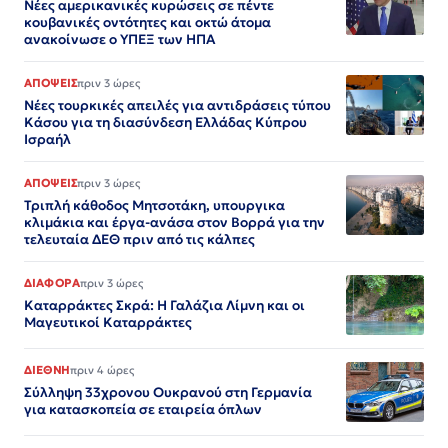
Νέες αμερικανικές κυρώσεις σε πέντε
κουβανικές οντότητες και οκτώ άτομα
ανακοίνωσε ο ΥΠΕΞ των ΗΠΑ
ΑΠΟΨΕΙΣ
πριν 3 ώρες
Νέες τουρκικές απειλές για αντιδράσεις τύπου
Κάσου για τη διασύνδεση Ελλάδας Κύπρου
Ισραήλ
ΑΠΟΨΕΙΣ
πριν 3 ώρες
Τριπλή κάθοδος Μητσοτάκη, υπουργικα
κλιμάκια και έργα-ανάσα στον Βορρά για την
τελευταία ΔΕΘ πριν από τις κάλπες
ΔΙΑΦΟΡΑ
πριν 3 ώρες
Καταρράκτες Σκρά: Η Γαλάζια Λίμνη και οι
Μαγευτικοί Καταρράκτες
ΔΙΕΘΝΗ
πριν 4 ώρες
Σύλληψη 33χρονου Ουκρανού στη Γερμανία
για κατασκοπεία σε εταιρεία όπλων