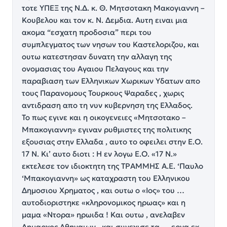
τοτε ΥΠΕΞ της Ν.Δ. κ. Θ. Μητσοτακη Μακογιαννη –
Κουβελου και τον κ. Ν. Δεμδια. Αυτη ειναι μια
ακομα “εσχατη προδοσια” περι του
συμπλεγματος των νησων του Καστελοριζου, και
ουτω κατεστησαν δυνατη την αλλαγη της
ονομασιας του Αγαιου Πελαγους και την
παραβιαση των Ελληνικων Χωρικων Υδατων απο
τους Παρανομους Τουρκους Ψαραδες , χωρις
αντιδραση απο τη νυν κυβερνηση της Ελλαδος.
Το πως εγινε και η οικογενειες «Μητσοτακο –
Μπακογιαννη» εγιναν ρυθμιστες της πολιτικης
εξουσιας στην Ελλαδα , αυτο το οφειλει στην Ε.Ο.
17 Ν. Κι’ αυτο διοτι : Η εν λογω Ε.Ο. «17 Ν.»
εκτελεσε τον ιδιοκτητη της ΤΡΑΜΜΗΣ Α.Ε. ‘Παυλο
‘Μπακογιαννη» ως καταχραστη του Ελληνικου
Δημοσιου Χρηματος , και ουτω ο «Ιος» του …
αυτοδιοριστηκε «κληρονομικος ηρωας» και η
μαμα «Ντορα» ηρωιδα ! Και ουτω , ανελαβεν
Δημαρχος Αθηναιων , και συνεχισε τα … εργα εκ