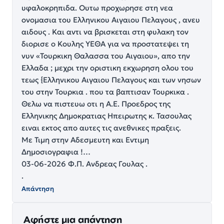
υφαλοκρηπιδα. Ουτω προχωρησε στη νεα
ονομασια του Ελληνικου Αιγαιου Πελαγους , ανευ
αιδους . Και αντι να βρισκεται στη φυλακη τον
διορισε ο Κουλης ΥΕΘΑ για να προστατεψει τη
νυν «Τουρκικη Θαλασσα του Αιγαιου», απο την
Ελλαδα ; μεχρι την οριστικη εκχωρηση ολου του
τεως {Ελληνικου Αιγαιου Πελαγους και των νησων
του στην Τουρκια . που τα βαπτισαν Τουρκικα .
Θελω να πιστευω οτι η Α.Ε. Προεδρος της
Ελληνικης Δημοκρατιας Ηπειρωτης κ. Τασουλας
ειναι εκτος απο αυτες τις ανεθνικες πραξεις.
Με Τιμη στην Αδεσμευτη και Εντιμη
Δημοσιογραφια !…
03-06-2026 Φ.Π. Ανδρεας Γουλας .
.
Απάντηση
Αφήστε μια απάντηση