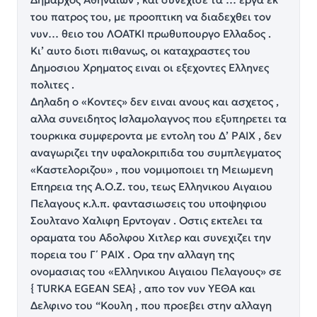
του πατρος του, με προοπτικη να διαδεχθει τον
νυν… θειο του ΛΟΑΤΚΙ πρωθυπουργο Ελλαδος .
Κι’ αυτο διοτι πιθανως, οι καταχραστες του
Δημοσιου Χρηματος ειναι οι εξεχοντες Ελληνες
πολιτες .
Δηλαδη ο «Κοντες» δεν ειναι ανους και ασχετος ,
αλλα συνειδητος Ισλαμολαγνος που εξυπηρετει τα
τουρκικα συμφεροντα με εντολη του Δ’ ΡΑΙΧ , δεν
αναγωριζει την υφαλοκριπιδα του συμπλεγματος
«Καστελοριζου» , που νομιμοποιει τη Μειωμενη
Επηρεια της Α.Ο.Ζ. του, τεως Ελληνικου Αιγαιου
Πελαγους κ.λ.π. φαντασιωσεις του υποψηφιου
Σουλτανο Χαλιφη Ερντογαν . Οστις εκτελει τα
οραματα του Αδολφου Χιτλερ και συνεχιζει την
πορεια του Γ΄ ΡΑΙΧ . Ορα την αλλαγη της
ονομασιας του «Ελληνικου Αιγαιου Πελαγους» σε
{ ΤURKA EGEAN SEA} , απο τον νυν ΥΕΘΑ και
Δελφινο του “Κουλη , που προεβει στην αλλαγη