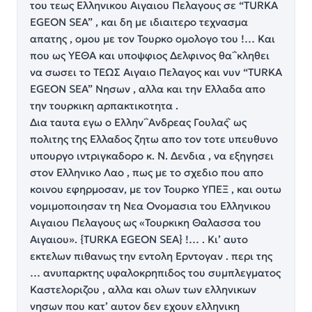
του τεως Ελληνικου Αιγαιου Πελαγους σε “TURKA
EGEON SEA” , και δη με ιδιαιτερο τεχνασμα
απατης , ομου με τον Τουρκο ομολογο του !… Και
που ως ΥΕΘΑ και υποψφιος Δελφινος θα ΅κληθει
να σωσει το TEΩΣ Αιγαιο Πελαγος και νυν “TURKA
EGEON SEA” Νησων , αλλα και την Ελλαδα απο
την τουρκικη αρπακτικοτητα .
Δια ταυτα εγω ο Ελλην ΅Ανδρεας Γουλας΅ ως
πολιτης της Ελλαδος ζητω απο τον τοτε υπευθυνο
υπουργο ιντριγκαδορο κ. Ν. Δενδια , να εξηγησει
στον Ελληνικο Λαο , πως με το σχεδιο που απο
κοινου εφηρμοσαν, με τον Τουρκο ΥΠΕΞ , και ουτω
νομιμοποιησαν τη Νεα Ονομασια του Ελληνικου
Αιγαιου Πελαγους ως «Τουρκικη Θαλασσα του
Αιγαιου». {TURKA EGEON SEA} !… . Κι’ αυτο
εκτελων πιθανως την εντολη Ερντογαν . περι της
… ανυπαρκτης υφαλοκρηπιδος του συμπλεγματος
Καστελοριζου , αλλα και ολων των ελληνικων
νησων που κατ’ αυτον δεν εχουν ελληνικη