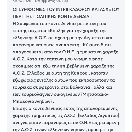
3/06/2026 - 17:01μμ στις 5:01 μμ
ΟΙ ΣΥΜΦΩΝΙΕΣ ΤΟΥ ΙΝΤΡΙΓΚΑΔΟΡΟΥ ΚΑΙ ΑΣΧΕΤΟΥ
ΠΕΡΙ ΤΗΣ ΠΟΛΙΤΙΚΗΣ ΚΟΝΤΕ ΔΕΝΔΙΑ :
Η Συμφωνια του κοντε Δενδια με εντολη του
επισης ασχετου «Κουλη» για την χαραξη της
ελληνικης Α.Ο.Ζ. σε σχεση με την Αιγυπτο ειναι
παρανομη και ουτω ανυπαρκτη . Κι΄ αυτο διοτι
απαγορευεται απο τον Ο.Η.Ε. η τμηματικη χαραξη
Α.Ο.Ζ. Κατα την ταπεινη μου γνωμη αφησε
σκοπιμως απ΄ εξω την επιβεβλημενη χαραξη της
Α.Ο.Ζ. Ελλαδος με αυτη της Κυπρου , κατοπιν
εξωχωριας εντολης αυτων που εκπροσωπουν τα
τουρκικα συμφεροντα στα Βαλκανια , αλλα και
των τουρκολαγνων οικογενειων {Μητσοτακο-
Μπακογιαννηδων} .
Επισης ο κοντε Δενδιας εκτος της απαγορευμενης
χαραξης τμηματικως τις Α.Ο.Ζ. {Ελλαδος Αιγυπτου}
ανεγνωρισαν παρανομως στον Ο.Η.Ε ως μειωμενη
την Α.Ο.Ζ. τινων ελληνικων νησων , ομου με την