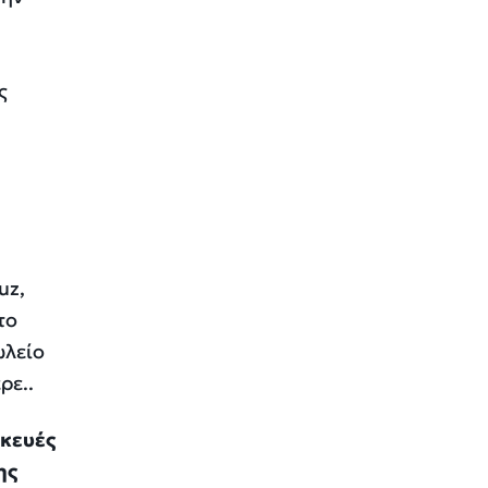
ς
uz,
το
ωλείο
ρε..
κευές
ης