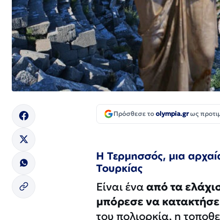
Πρόσθεσε το
olympia.gr
ως προτι
Η Τερμησσός, μια αρχαί
Τουρκίας
Είναι ένα
από τα ελάχι
μπόρεσε να κατακτήσε
του πολιορκία, η τοποθ