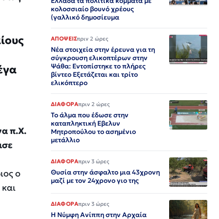
Ελλάδα τα πολιτικά κόμματα με
κολοσσιαίο βουνό χρέους
(γαλλικό δημοσίευμα
ίους
ΑΠΟΨΕΙΣ
πριν 2 ώρες
Νέα στοιχεία στην έρευνα για τη
σύγκρουση ελικοπτέρων στην
Ψάθα: Εντοπίστηκε το πλήρες
έγα
βίντεο Εξετάζεται και τρίτο
ελικόπτερο​​​​​​​​​​​​​​​​​​​​​​​​​​​​​​​​​​​​​​​​​​​​​​​​​​
ΔΙΑΦΟΡΑ
πριν 2 ώρες
Το άλμα που έδωσε στην
καταπληκτική Εβελυν
α π.Χ.
Μητροπούλου το ασημένιο
μετάλλιο
ισε
ΔΙΑΦΟΡΑ
πριν 3 ώρες
ιος ο
Θυσία στην άσφαλτο μια 43χρονη
μαζί με τον 24χρονο γιο της
 και
ΔΙΑΦΟΡΑ
πριν 3 ώρες
Η Νύμφη Ανίππη στην Αρχαία