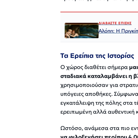
ΔΙΑΒΑΣΤΕ ΕΠΙΣΗΣ
Αλόπη: Η Πριγκίπ
Τα Ερείπια της Ιστορίας
Ο χώρος διαθέτει σήμερα
μαυ
σταδιακά καταλαμβάνει η 
χρησιμοποιούσαν για στρατιω
υπόγειες αποθήκες. Σύμφωνα
εγκατάλειψη της πόλης στα τέ
ερειπωμένη αλλά αυθεντική 
Ωστόσο, ανάμεσα στα πιο εντ
να φιλοξενήσει περίπου 4.