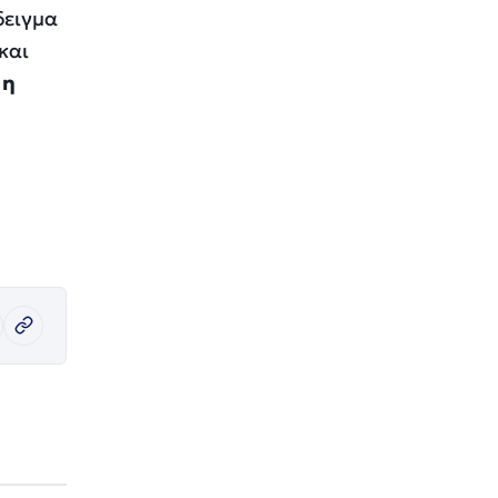
δειγμα
και
ς
η