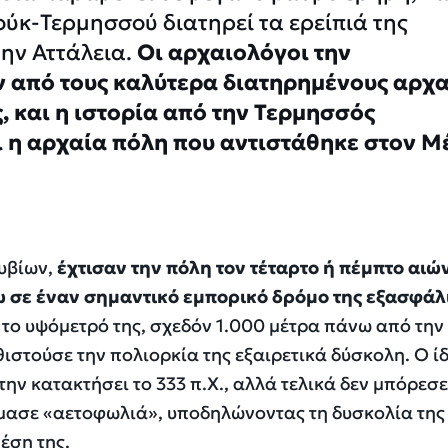
ούκ-Τερμησσού διατηρεί τα ερείπιά της
ην Αττάλεια.
Οι αρχαιολόγοι την
ν από τους καλύτερα διατηρημένους αρχα
, και η ιστορία από την Τερμησσός
αι η αρχαία πόλη που αντιστάθηκε στον Μ
ουβίων,
έχτισαν την πόλη τον τέταρτο ή πέμπτο αιών
ω σε έναν σημαντικό εμπορικό δρόμο της εξασφάλ
το υψόμετρό της, σχεδόν 1.000 μέτρα πάνω από την
ιστούσε την πολιορκία της εξαιρετικά δύσκολη. Ο ίδ
ν κατακτήσει το 333 π.Χ., αλλά τελικά δεν μπόρεσε
όμασε «αετοφωλιά», υποδηλώνοντας τη δυσκολία της
έση της.