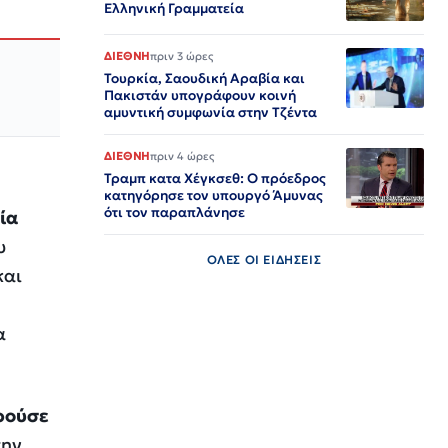
Ελληνική Γραμματεία
ΔΙΕΘΝΗ
πριν 3 ώρες
Τουρκία, Σαουδική Αραβία και
Πακιστάν υπογράφουν κοινή
αμυντική συμφωνία στην Τζέντα
ΔΙΕΘΝΗ
πριν 4 ώρες
Τραμπ κατα Χέγκσεθ: Ο πρόεδρος
κατηγόρησε τον υπουργό Άμυνας
ότι τον παραπλάνησε
ία
υ
ΟΛΕΣ ΟΙ ΕΙΔΗΣΕΙΣ
και
α
ορούσε
την