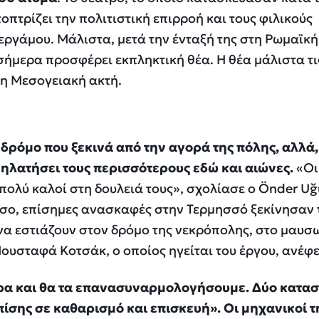
οπτρίζει την πολιτιστική επιρροή και τους φιλικούς
Περγάμου. Μάλιστα, μετά την ένταξή της στη Ρωμαϊκή
σήμερα προσφέρει εκπληκτική θέα. Η θέα μάλιστα τι
τη Μεσογειακή ακτή.
 δρόμο που ξεκινά από την αγορά της πόλης, αλλά,
ηλατήσει τους περισσότερους εδώ και αιώνες.
«Οι
πολύ καλοί στη δουλειά τους», σχολίασε ο Önder Uğ
όσο, επίσημες ανασκαφές στην Τερμησσό ξεκίνησαν 
να εστιάζουν στον δρόμο της νεκρόπολης, στο μαυσ
Μουσταφά Κοτσάκ, ο οποίος ηγείται του έργου, ανέφε
α και θα τα επανασυναρμολογήσουμε. Δύο κατασ
ίσης σε καθαρισμό και επισκευή
». Οι μηχανικοί τ