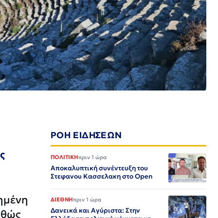
ΡΟΗ ΕΙΔΗΣΕΩΝ
ς
ΠΟΛΙΤΙΚΗ
πριν 1 ώρα
Αποκαλυπτική συνέντευξη του
Στεφανου Κασσελακη στο Open
χημένη
ΔΙΕΘΝΗ
πριν 1 ώρα
Δανεικά και Αγύριστα: Στην
αθώς