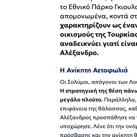
το Εθνικό Πάρκο Γκιουλ
απομονωμένα, κοντά στ
χαρακτηρίζουν ως ένα
οικισμούς της Τουρκίας
αναδεικνύει γιατί είν
Αλέξανδρο.
Η Ανίκητη Αετοφωλιά
Οι Σολύμοι, απόγονοι των Λ
Η στρατηγική της θέση πάν
μεγάλο πλούτο.
Παράλληλα, 
επιφάνεια της θάλασσας, καθ
Αλέξανδρος προσπάθησε να τη
υποχώρησε. Λένε ότι την ον
πρόσβασης και την ανίκητη θ