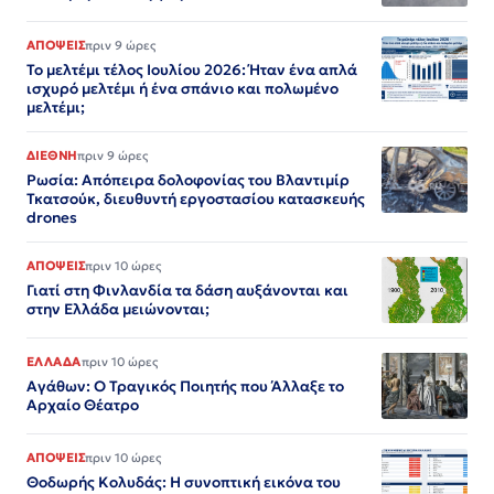
ΑΠΟΨΕΙΣ
πριν 9 ώρες
Το μελτέμι τέλος Ιουλίου 2026: Ήταν ένα απλά
ισχυρό μελτέμι ή ένα σπάνιο και πολωμένο
μελτέμι;
ΔΙΕΘΝΗ
πριν 9 ώρες
Ρωσία: Απόπειρα δολοφονίας του Βλαντιμίρ
Τκατσούκ, διευθυντή εργοστασίου κατασκευής
drones
ΑΠΟΨΕΙΣ
πριν 10 ώρες
Γιατί στη Φινλανδία τα δάση αυξάνονται και
στην Ελλάδα μειώνονται;
ΕΛΛΑΔΑ
πριν 10 ώρες
Αγάθων: Ο Τραγικός Ποιητής που Άλλαξε το
Αρχαίο Θέατρο
ΑΠΟΨΕΙΣ
πριν 10 ώρες
Θοδωρής Κολυδάς: Η συνοπτική εικόνα του