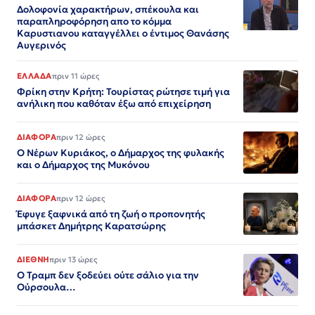
Δολοφονία χαρακτήρων, σπέκουλα και
παραπληροφόρηση απο το κόμμα
Καρυστιανου καταγγέλλει ο έντιμος Θανάσης
Αυγερινός
ΕΛΛΑΔΑ
πριν 11 ώρες
Φρίκη στην Κρήτη: Τουρίστας ρώτησε τιμή για
ανήλικη που καθόταν έξω από επιχείρηση
ΔΙΑΦΟΡΑ
πριν 12 ώρες
Ο Νέρων Κυριάκος, o Δήμαρχος της φυλακής
και ο Δήμαρχος της Μυκόνου
ΔΙΑΦΟΡΑ
πριν 12 ώρες
Έφυγε ξαφνικά από τη ζωή ο προπονητής
μπάσκετ Δημήτρης Καρατσώρης
ΔΙΕΘΝΗ
πριν 13 ώρες
Ο Τραμπ δεν ξοδεύει ούτε σάλιο για την
Ούρσουλα…