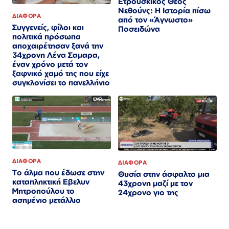
Ετρουσκικός Θεός
Νεθούνς: Η Ιστορία πίσω
ΔΙΑΦΟΡΑ
από τον «Άγνωστο»
Συγγενείς, φίλοι και
Ποσειδώνα
πολιτικά πρόσωπα
αποχαιρέτησαν ξανά την
34χρονη Λένα Σαμαρα,
έναν χρόνο μετά τον
ξαφνικό χαμό της που είχε
συγκλονίσει το πανελλήνιο
ΔΙΑΦΟΡΑ
ΔΙΑΦΟΡΑ
Το άλμα που έδωσε στην
Θυσία στην άσφαλτο μια
καταπληκτική Εβελυν
43χρονη μαζί με τον
Μητροπούλου το
24χρονο γιο της
ασημένιο μετάλλιο