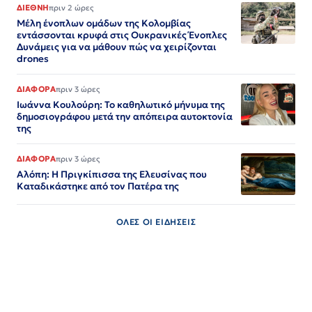
ΔΙΕΘΝΗ
πριν 2 ώρες
Μέλη ένοπλων ομάδων της Κολομβίας
εντάσσονται κρυφά στις Ουκρανικές Ένοπλες
Δυνάμεις για να μάθουν πώς να χειρίζονται
drones
ΔΙΑΦΟΡΑ
πριν 3 ώρες
Ιωάννα Κουλούρη: Το καθηλωτικό μήνυμα της
δημοσιογράφου μετά την απόπειρα αυτοκτονία
της
ΔΙΑΦΟΡΑ
πριν 3 ώρες
Αλόπη: Η Πριγκίπισσα της Ελευσίνας που
Καταδικάστηκε από τον Πατέρα της
ΟΛΕΣ ΟΙ ΕΙΔΗΣΕΙΣ