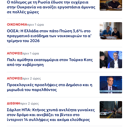
Ο πόλεμος με τη Ρωσία έδωσε την ευχέρεια
στην Ουκρανία να ανοίξει εργοστάσια άμυνας
σε πολλές χώρες
ΟΙΚΟΝΟΜΙΑ
πριν 1 ώρα
ΟΟΣΑ: Η Ελλάδα στον πάτο Πτώση 3,6% στο
πραγματικό εισόδημα των νοικοκυριών το α’
τρίμηνο του 2026
ΑΠΟΨΕΙΣ
πριν 1 ώρα
Παλι αμύθητα εκατομμύρια στον Τούρκο Κοτς
από την κυβέρνηση
ΑΠΟΨΕΙΣ
πριν 2 ώρες
Προεκλογικές προσλήψεις στο Δημόσιο και η
μυρωδιά του παρελθόντος
ΔΙΕΘΝΗ
πριν 2 ώρες
Σάρλοτ ΗΠΑ: Κτήνος χτυπά ανελέητα γυναίκες
στον δρόμο και ανεβάζει τα βίντεο στο
ίντερνετ 14 συλλήψεις και ακόμα ελεύθερος​​​​​​​​​​​​​​​​​​​​​​​​​​​​​​​​​​​​​​​​​​​​​​​​​​