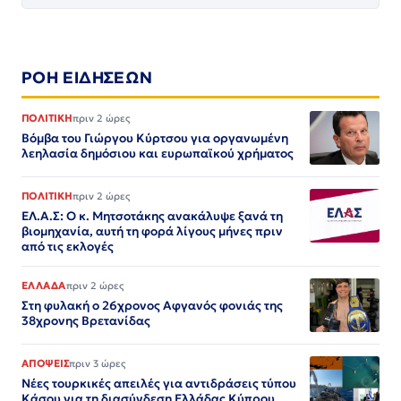
ΡΟΗ ΕΙΔΗΣΕΩΝ
ΠΟΛΙΤΙΚΗ
πριν 2 ώρες
Βόμβα του Γιώργου Κύρτσου για οργανωμένη
λεηλασία δημόσιου και ευρωπαϊκού χρήματος
ΠΟΛΙΤΙΚΗ
πριν 2 ώρες
ΕΛ.Α.Σ: Ο κ. Μητσοτάκης ανακάλυψε ξανά τη
βιομηχανία, αυτή τη φορά λίγους μήνες πριν
από τις εκλογές
ΕΛΛΑΔΑ
πριν 2 ώρες
Στη φυλακή ο 26χρονος Αφγανός φονιάς της
38χρονης Βρετανίδας
ΑΠΟΨΕΙΣ
πριν 3 ώρες
Νέες τουρκικές απειλές για αντιδράσεις τύπου
Κάσου για τη διασύνδεση Ελλάδας Κύπρου