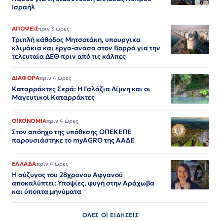
Ισραήλ
ΑΠΟΨΕΙΣ
πριν 3 ώρες
Τριπλή κάθοδος Μητσοτάκη, υπουργικα
κλιμάκια και έργα-ανάσα στον Βορρά για την
τελευταία ΔΕΘ πριν από τις κάλπες
ΔΙΑΦΟΡΑ
πριν 4 ώρες
Καταρράκτες Σκρά: Η Γαλάζια Λίμνη και οι
Μαγευτικοί Καταρράκτες
ΟΙΚΟΝΟΜΙΑ
πριν 4 ώρες
Στον απόηχο της υπόθεσης ΟΠΕΚΕΠΕ
παρουσιάστηκε το myAGRO της ΑΑΔΕ
ΕΛΛΑΔΑ
πριν 4 ώρες
Η σύζυγος του 28χρονου Αφγανού
αποκαλύπτει: Υποψίες, φυγή στην Αράχωβα
και ύποπτα μηνύματα
ΟΛΕΣ ΟΙ ΕΙΔΗΣΕΙΣ