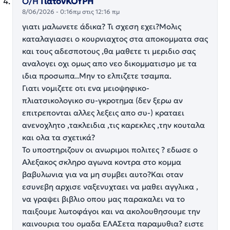
Ο/Η
ΓιατονΚΟΥΡΗ
8/06/2026 - 0:16πμ στις 12:16 πμ
γιατι μαλωνετε άδικα? Τι σχεση εχει?Μολις
καταλαγιασει ο κουρνιαχτος στα αποκομματα σας
και τους αδεσποτους ,θα μαθετε τι μεριδιο σας
αναλογει οχι ομως απο νεο δικομματισμο με τα
ιδια προσωπα..Μην το ελπιζετε τσαμπα.
Γιατι νομιζετε οτι ενα μειοψηφικο-
πλιατσικολογικο συ-γκροτημα (δεν ξερω αν
επιτρεπονται αλλες λεξεις απο συ-) κραταει
ανενοχλητο ,τακλειδια ,τις καρεκλες ,την κουταλα
και ολα τα σχετικά?
Το υποστηριζουν οι ανωριμοι πολιτες ? εδωσε ο
Αλεξακος σκληρο αγωνα κοντρα στο κομμα
βαβυλωνια για να μη συμβει αυτο?Και οταν
εσυνεβη αρχισε ναξενυχταει να μαθει αγγλικα ,
να γραψει βιβλιο οπου μας παρακαλει να το
παιξουμε λωτοφάγοι και να ακολουθησουμε την
καινουρια του ομαδα ΕΛΑΣετα παραμυθια? ειστε