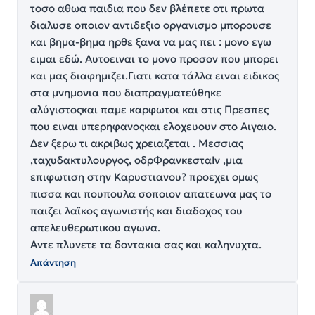
τοσο αθωα παιδια που δεν βλέπετε οτι πρωτα
διαλυσε οποιον αντιδεξιο οργανισμο μπορουσε
και βημα-βημα ηρθε ξανα να μας πει : μονο εγω
ειμαι εδώ. Αυτοειναι το μονο προσον που μπορει
και μας διαφημιζει.Γιατι κατα τάλλα ειναι ειδικος
στα μνημονια που διαπραγματεύθηκε
αλύγιστοςκαι παμε καρφωτοι και στις Πρεσπες
που ειναι υπερηφανοςκαι ελοχευουν στο Αιγαιο.
Δεν ξερω τι ακριβως χρειαζεται . Μεσσιας
,ταχυδακτυλουργος, οδρΦρανκεσταΙν ,μια
επιφωτιση στην Καρυστιανου? προεχει ομως
πισσα και πουπουλα σοποιον απατεωνα μας το
παιζει λαϊκος αγωνιστής και διαδοχος του
απελευθερωτικου αγωνα.
Αντε πλυνετε τα δοντακια σας και καληνυχτα.
Απάντηση