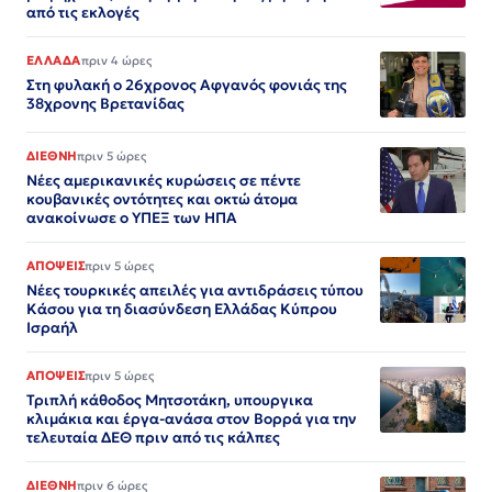
από τις εκλογές
ΕΛΛΑΔΑ
πριν 4 ώρες
Στη φυλακή ο 26χρονος Αφγανός φονιάς της
38χρονης Βρετανίδας
ΔΙΕΘΝΗ
πριν 5 ώρες
Νέες αμερικανικές κυρώσεις σε πέντε
κουβανικές οντότητες και οκτώ άτομα
ανακοίνωσε ο ΥΠΕΞ των ΗΠΑ
ΑΠΟΨΕΙΣ
πριν 5 ώρες
Νέες τουρκικές απειλές για αντιδράσεις τύπου
Κάσου για τη διασύνδεση Ελλάδας Κύπρου
Ισραήλ
ΑΠΟΨΕΙΣ
πριν 5 ώρες
Τριπλή κάθοδος Μητσοτάκη, υπουργικα
κλιμάκια και έργα-ανάσα στον Βορρά για την
τελευταία ΔΕΘ πριν από τις κάλπες
ΔΙΕΘΝΗ
πριν 6 ώρες