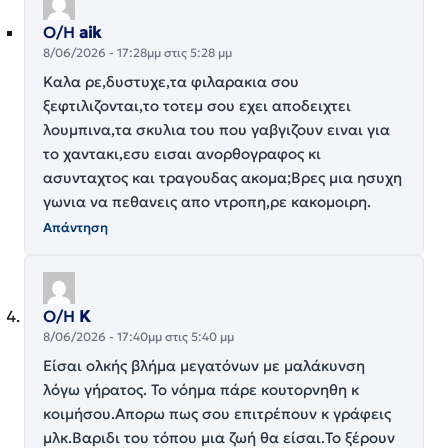
Ο/Η
aik
8/06/2026 - 17:28μμ στις 5:28 μμ
Καλα ρε,δυστυχε,τα φιλαρακια σου
ξεφτιλιζονται,το τοτεμ σου εχει αποδειχτει
λουμπινα,τα σκυλια του που γαβγιζουν ειναι για
το χαντακι,εσυ εισαι ανορθογραφος κι
ασυνταχτος και τραγουδας ακομα;Βρες μια ησυχη
γωνια να πεθανεις απο ντροπη,ρε κακομοιρη.
Απάντηση
Ο/Η
Κ
8/06/2026 - 17:40μμ στις 5:40 μμ
Είσαι ολκής βλήμα μεγατόνων με μαλάκυνση
λόγω γήρατος. Το νόημα πάρε κουτορνηθη κ
κοιμήσου.Απορω πως σου επιτρέπουν κ γράφεις
μλκ.Βαριδι του τόπου μια ζωή θα είσαι.Το ξέρουν