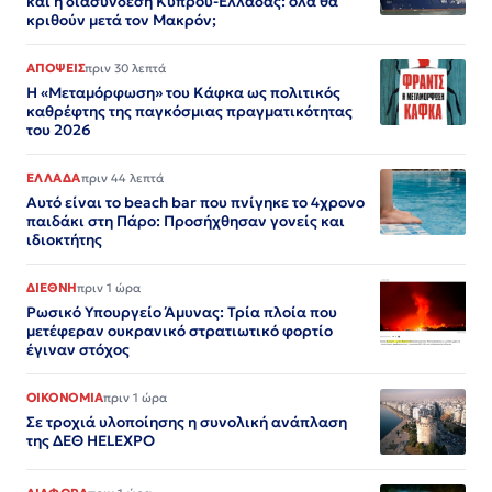
και η διασύνδεση Κύπρου-Ελλάδας: όλα θα
κριθούν μετά τον Μακρόν;
ΑΠΟΨΕΙΣ
πριν 30 λεπτά
Η «Μεταμόρφωση» του Κάφκα ως πολιτικός
καθρέφτης της παγκόσμιας πραγματικότητας
του 2026
ΕΛΛΑΔΑ
πριν 44 λεπτά
Αυτό είναι το beach bar που πνίγηκε το 4χρονο
παιδάκι στη Πάρο: Προσήχθησαν γονείς και
ιδιοκτήτης
ΔΙΕΘΝΗ
πριν 1 ώρα
Ρωσικό Υπουργείο Άμυνας: Τρία πλοία που
μετέφεραν ουκρανικό στρατιωτικό φορτίο
έγιναν στόχος
ΟΙΚΟΝΟΜΙΑ
πριν 1 ώρα
Σε τροχιά υλοποίησης η συνολική ανάπλαση
της ΔΕΘ HELEXPO