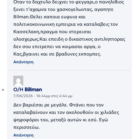
Οταν το δαχτυλο δειχνει το φεγγαρι,ο πανηλιθιος
ξυνει τ’αχαμνα του χασκογελωντας, αγαπητε
Bilman.Θελει καποια ευφυια και
πολιτικοκοινωνικη εμπειρια να καταλαβεις τον
Κασσελακη,πραγμα που στερεισαι
ολοσχερως.Και επειδη ο δικαστικος αντιληπτορας
δεν σου επιτρεπει να κοιμασαι αργα, ο
Κας,βγαινει και σε βραδυνες εκπομπες.
Απάντηση
Ο/Η
Billman
7/06/2026 - 16:44μμ στις 4:44 μμ
Δεν βαριέσαι ρε μεγάλε. Φτάνει που τον
καταλαβαίνουν και τον ακολουθούν οι χιλιάδες
ψηφοφόροι του, μεταξύ αυτών κι εσύ. Εγώ
περισσεύω.
Απάντηση