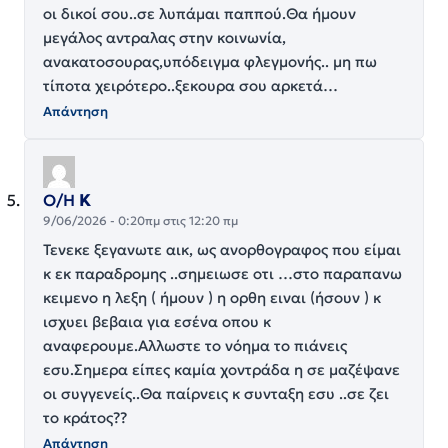
οι δικοί σου..σε λυπάμαι παππού.Θα ήμουν
μεγάλος αντραλας στην κοινωνία,
ανακατοσουρας,υπόδειγμα φλεγμονής.. μη πω
τίποτα χειρότερο..ξεκουρα σου αρκετά…
Απάντηση
Ο/Η
Κ
9/06/2026 - 0:20πμ στις 12:20 πμ
Τενεκε ξεγανωτε αικ, ως ανορθογραφος που είμαι
κ εκ παραδρομης ..σημειωσε οτι …στο παραπανω
κειμενο η λεξη ( ήμουν ) η ορθη ειναι (ήσουν ) κ
ισχυει βεβαια για εσένα οπου κ
αναφερουμε.Αλλωστε το νόημα το πιάνεις
εσυ.Σημερα είπες καμία χοντράδα η σε μαζέψανε
οι συγγενείς..Θα παίρνεις κ συνταξη εσυ ..σε ζει
το κράτος??
Απάντηση