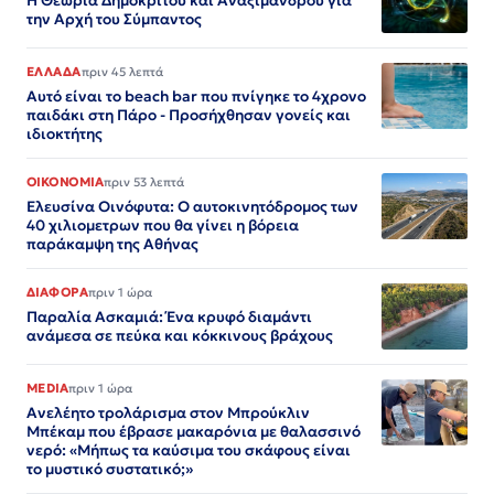
Η Θεωρία Δημόκριτου και Αναξίμανδρου για
την Αρχή του Σύμπαντος
ΕΛΛΑΔΑ
πριν 45 λεπτά
Αυτό είναι το beach bar που πνίγηκε το 4χρονο
παιδάκι στη Πάρο - Προσήχθησαν γονείς και
ιδιοκτήτης
ΟΙΚΟΝΟΜΙΑ
πριν 53 λεπτά
Ελευσίνα Οινόφυτα: Ο αυτοκινητόδρομος των
40 χιλιομετρων που θα γίνει η βόρεια
παράκαμψη της Αθήνας
ΔΙΑΦΟΡΑ
πριν 1 ώρα
Παραλία Ασκαμιά: Ένα κρυφό διαμάντι
ανάμεσα σε πεύκα και κόκκινους βράχους
MEDIA
πριν 1 ώρα
Ανελέητο τρολάρισμα στον Μπρούκλιν
Μπέκαμ που έβρασε μακαρόνια με θαλασσινό
νερό: «Μήπως τα καύσιμα του σκάφους είναι
το μυστικό συστατικό;»