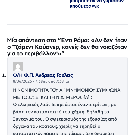
μπορούσαν να γυρίσουν
μπούμερανγκ
Μία απάντηση στο “Έντι Ράμα: «Αν δεν ήταν
ο Τζάρεντ Κούσνερ, κανείς δεν θα νοιαζόταν
για το περιβάλλον!»”
Ο/Η
Φ.Π. Ανδρεας Γουλας
8/06/2026 - 7:38πμ στις 7:38 πμ
Η ΝΟΜΙΜΟΤΗΤΑ ΤΟΥ Α ‘ ΜΝΗΜΟΝΙΟΥ ΣΥΜΦΩΝΑ
ΜΕ ΤΟ Σ.τ.Ε. ΚΑΙ ΤΗ Ν.Δ. ΜΕΡΟΣ {Α} :
Ο ελληνικός λαός δεσμεύεται έναντι τρίτων , με
βάση τον καταστατικό του χάρτη, δηλαδή το
Σύνταγμά του. Ο σφετερισμός της εξουσίας από
όργανα του κράτους, χωρίς να τηρηθεί ο
καταστατικός χάρτης της χώρας , δεν δεσμεύει