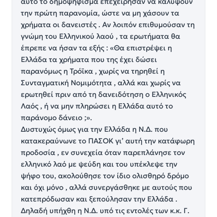
αυτό το δημοψήφισμα επεχείρησαν να καλύψουν
την πρώτη παρανομία, ώστε να μη χάσουν τα
χρήματα οι δανειστές . Αν λοιπόν επιθυμούσαν τη
γνώμη του Ελληνικού λαού , τα ερωτήματα θα
έπρεπε να ήσαν τα εξής : «Θα επιστρέψει η
Ελλάδα τα χρήματα που της έχει δώσει
παρανόμως η Τρόϊκα , χωρίς να τηρηθεί η
Συνταγματική Νομιμότητα , αλλά και χωρίς να
ερωτηθεί πριν από τη δανειδότηση ο Ελληνικός
Λαός , ή να μην πληρώσει η Ελλάδα αυτό το
παράνομο δάνειο ;».
Δυστυχώς όμως για την Ελλάδα η Ν.Δ. που
κατακεραύνωνε το ΠΑΣΟΚ γι’ αυτή την κατάφωρη
προδοσία , εν συνεχεία όταν παρεπλάνησε τον
ελληνικό λαό με ψεύδη και του υπέκλεψε την
ψήφο του, ακολούθησε τον ίδιο ολισθηρό δρόμο
και όχι μόνο , αλλά συνεργάσθηκε με αυτούς που
κατεπρόδωσαν και ξεπούλησαν την Ελλάδα .
Δηλαδή υπήχθη η Ν.Δ. υπό τις εντολές των κ.κ. Γ.