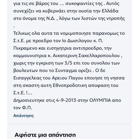
για τις σε βάρος του … συκοφαντίες της . Αυτός
συνεχίζει να κυβερνάει στην ουσία την Ελλάδα
στο όνομα της Ν.Δ. , λόγω των λιστών της ντροπής
.
Τελικως ολα αυτα τα νομιμοποιησε παρανομως το
Σ.τ.Ε. με προεδρο τον Ιο Δωσιλογου κ. Π.
Πικραμενο και εισηγητρια αντιπροεδρο, την
κομμουνιστρια κ. Αικατερινη Σακελλαροπουλου ,
χωρις την εγκριση των 3/5 επι του συνολου των
βουλευτων που το Συνταγμα οριζει . Ο δε
Εισαγγελεας του Αρειου Παγου εποιησε τη νησσα
στη σκαστη αυτη Εθνοπροδοτικη αποφαση του
Σ.τ.Ε. !…
Δημοσιευτηκε στις 4-9-2013 στην ΟΛΥΜΠΙΑ απο
τον Φ.Π.
Απάντηση
Αφήστε μια απάντηση