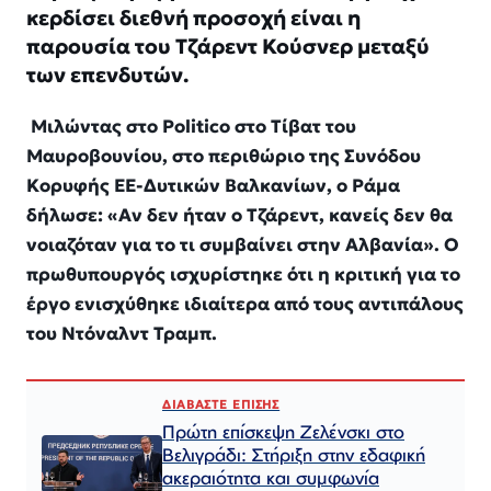
κερδίσει διεθνή προσοχή είναι η
παρουσία του Τζάρεντ Κούσνερ μεταξύ
των επενδυτών.
Μιλώντας στο Politico στο Τίβατ του
Μαυροβουνίου, στο περιθώριο της Συνόδου
Κορυφής ΕΕ-Δυτικών Βαλκανίων, ο Ράμα
δήλωσε: «Αν δεν ήταν ο Τζάρεντ, κανείς δεν θα
νοιαζόταν για το τι συμβαίνει στην Αλβανία». Ο
πρωθυπουργός ισχυρίστηκε ότι η κριτική για το
έργο ενισχύθηκε ιδιαίτερα από τους αντιπάλους
του Ντόναλντ Τραμπ.
ΔΙΑΒΑΣΤΕ ΕΠΙΣΗΣ
Πρώτη επίσκεψη Ζελένσκι στο
Βελιγράδι: Στήριξη στην εδαφική
ακεραιότητα και συμφωνία