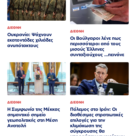
ΔΙΕΘΝΗ
ΔΙΕΘΝΗ
Ουκρανία: Ψάχνουν
Οι Βούλγαροι λένε πως
εκατοντάδες χιλιάδες
περισσότεροι από τους
ανυπότακτους
μισούς Έλληνες
συνταξιούχους …πεινάνε
ΔΙΕΘΝΗ
ΔΙΕΘΝΗ
Πόλεμος στο Ιράν: Οι
Η Συμφωνία της Μέκκας
διαθέσιμες στρατιωτικές
σημαντικό σημείο
επιλογές για την
γεωπολιτικής στη Μέση
κλιμάκωση της
Ανατολή
σύγκρουσης θα