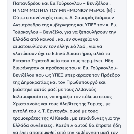
Παπανδρέου και Ευ.Τούρκογλου – Βενιζέλου .
Η ΝΟΜΙΜΟΤΗΤΑ ΤΟΥ ΜΝΗΜΟΝΙΟΥ ΜΕΡΟΣ {Β} :
Ούτω ο συνένοχός τους κ. Α. Σαμαράς διόρισεν
Αντιπρόεδρο της κυβέρνησης και ΥΠΕΞ τον κ. Ευ.
Τούρκογλου – Βενιζέλο, για να ξεπουλήσουν την
Ελλάδα από κοινού , και εν συνεχεία να
αιματοκυλίσουν τον ελληνικό λαό , για να
γλυτώσουν όχι το Ειδικό Δικαστήριο, αλλά το
Εκτακτο Στρατοδικείο που τους περιμένει. Ηδη
διεφάνησαν οι προθέσεις του κ. Ευ. Τούρκογλου-
Βενιζέλου που ως ΥΠΕΞ υπερκέρασε τον Πρόεδρο
της Δημοκρατίας και τον Πρωθυπουργό και
βιάστηκε αυτός μαζί με τους Αλβανούς
Ισλαμοφασίστες να κηρύξει τον πόλεμο στους
Χριστιανούς και τους Αλεβίτες της Συρίας , με
εντολή του κ. Τ. Ερντογάν, ομού με τους
τρομοκράτες της Al Kaeda , με επικίνδυνες για την
Ελλάδα συνέπειες . Κατόπιν αυτού θα έπρεπε ήδη
να έχει αποπεμφθεί από την κυβέρνηση μαζί τον