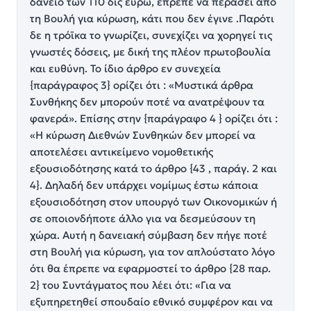
δάνειο των 110 δις ευρώ, έπρεπε να περάσει από
τη Βουλή για κύρωση, κάτι που δεν έγινε .Παρότι
δε η τρόϊκα το γνωρίζει, συνεχίζει να χορηγεί τις
γνωστές δόσεις, με δική της πλέον πρωτοβουλία
και ευθύνη. Το ίδιο άρθρο εν συνεχεία
{παράγραφος 3} ορίζει ότι : «Mυστικά άρθρα
Συνθήκης δεν μπορούν ποτέ να ανατρέψουν τα
φανερά». Επίσης στην {παράγραφο 4 } ορίζει ότι :
«H κύρωση Διεθνών Συνθηκών δεν μπορεί να
αποτελέσει αντικείμενο νομοθετικής
εξουσιοδότησης κατά το άρθρο {43 , παράγ. 2 και
4}. Δηλαδή δεν υπάρχει νομίμως έστω κάποια
εξουσιοδότηση στον υπουργό των Οικονομικών ή
σε οποιονδήποτε άλλο για να δεσμεύσουν τη
χώρα. Αυτή η δανειακή σύμβαση δεν πήγε ποτέ
στη Βουλή για κύρωση, για τον απλούστατο λόγο
ότι θα έπρεπε να εφαρμοστεί το άρθρο {28 παρ.
2} του Συντάγματος που λέει ότι: «Για να
εξυπηρετηθεί σπουδαίο εθνικό συμφέρον και να