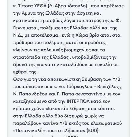
κ. Τίποτα ΥΕΘΑ {Δ. Αβραμόπουλο} , που παρέδωσε
την Αμυνα της Ελλάδας στην άσχετη και
κρατικοδίαιτη ισοβίως λόγω του πατρός της κ. Φ.
Γεννηματά , πολέμιας της Ελλάδας αλλά και της
Ν.Δ., με αποτέλεσμα , ενώ η Χώρα βρίσκεται στα
πρόθυρα του πολέμου , αυτοί οι προδότες
κλείνουν τις πολεμικές βιομηχανίες και τα
στρατόπεδα της Ελλάδας , υποβαθμίζοντας την
άμυνά της για να την καταλάβουν με ευκολία οι
εχθροί της .
Οσο για τη νέα απατεωνίστικη Σύμβαση των Υ/Β
που σύναψαν οι κ.κ. Ευ. Τούρκογλου – Βενιζέλος ,
Ν. Παπανδρέου και Γ. Παπακωνσταντίνου με τον
καταζητούμενο από την ΙΝΤΕΡΠΟΛ κατά τον
κρίσιμο χρόνο «Ισκαντάρ Σάφα» , που κόστισε
στην Ελλάδα άλλα δύο δις ευρώ χωρίς να
παραλάβουν κανένα Υ/Β εκτός του ελατωματικού
«Παπανικολή» που το πλήρωσαν {500}