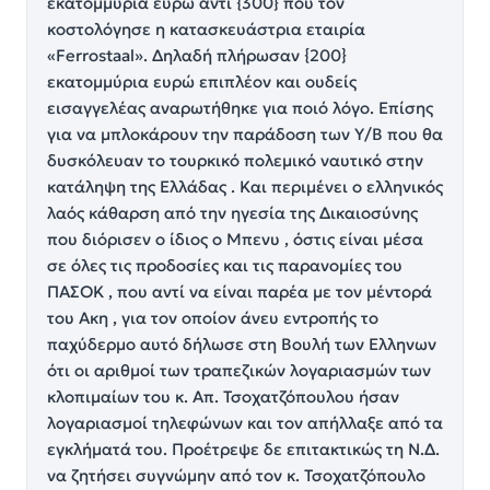
εκατομμύρια ευρώ αντί {300} που τον
κοστολόγησε η κατασκευάστρια εταιρία
«Ferrostaal». Δηλαδή πλήρωσαν {200}
εκατομμύρια ευρώ επιπλέον και ουδείς
εισαγγελέας αναρωτήθηκε για ποιό λόγο. Επίσης
για να μπλοκάρουν την παράδοση των Υ/Β που θα
δυσκόλευαν το τουρκικό πολεμικό ναυτικό στην
κατάληψη της Ελλάδας . Και περιμένει ο ελληνικός
λαός κάθαρση από την ηγεσία της Δικαιοσύνης
που διόρισεν ο ίδιος ο Μπενυ , όστις είναι μέσα
σε όλες τις προδοσίες και τις παρανομίες του
ΠΑΣΟΚ , που αντί να είναι παρέα με τον μέντορά
του Ακη , για τον οποίον άνευ εντροπής το
παχύδερμο αυτό δήλωσε στη Βουλή των Ελληνων
ότι οι αριθμοί των τραπεζικών λογαριασμών των
κλοπιμαίων του κ. Απ. Τσοχατζόπουλου ήσαν
λογαριασμοί τηλεφώνων και τον απήλλαξε από τα
εγκλήματά του. Προέτρεψε δε επιτακτικώς τη Ν.Δ.
να ζητήσει συγνώμην από τον κ. Τσοχατζόπουλο