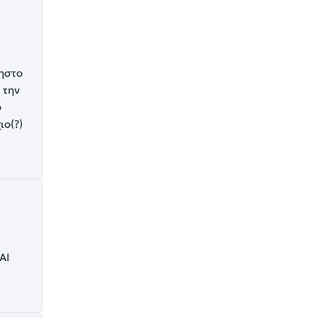
ηστο
 την
ο
ιο(?)
ΑΙ