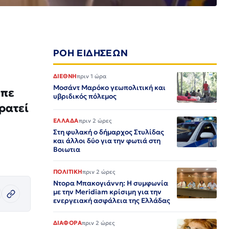
ΡΟΗ ΕΙΔΗΣΕΩΝ
ΔΙΕΘΝΗ
πριν 1 ώρα
Μοσάντ Μαρόκο γεωπολιτική και
επε
υβριδικός πόλεμος
ρατεί
ΕΛΛΑΔΑ
πριν 2 ώρες
Στη φυλακή ο δήμαρχος Στυλίδας
και άλλοι δύο για την φωτιά στη
Βοιωτια
ΠΟΛΙΤΙΚΗ
πριν 2 ώρες
Ντορα Μπακογιάννη: Η συμφωνία
με την Meridiam κρίσιμη για την
ενεργειακή ασφάλεια της Ελλάδας
ΔΙΑΦΟΡΑ
πριν 2 ώρες