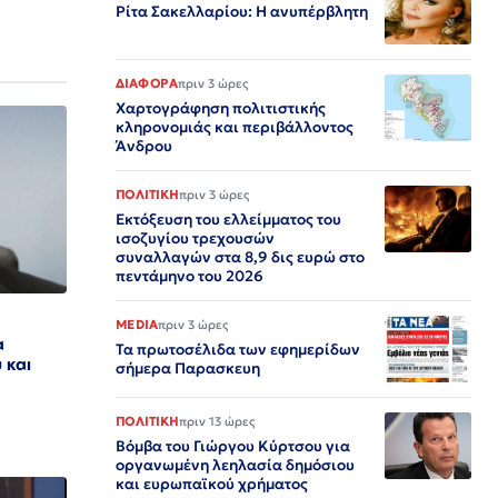
Ρίτα Σακελλαρίου: Η ανυπέρβλητη
ΔΙΑΦΟΡΑ
πριν 3 ώρες
Χαρτογράφηση πολιτιστικής
κληρονομιάς και περιβάλλοντος
Άνδρου
ΠΟΛΙΤΙΚΗ
πριν 3 ώρες
Εκτόξευση του ελλείμματος του
ισοζυγίου τρεχουσών
συναλλαγών στα 8,9 δις ευρώ στο
πεντάμηνο του 2026
MEDIA
πριν 3 ώρες
α
Τα πρωτοσέλιδα των εφημερίδων
 και
σήμερα Παρασκευη
ΠΟΛΙΤΙΚΗ
πριν 13 ώρες
Βόμβα του Γιώργου Κύρτσου για
οργανωμένη λεηλασία δημόσιου
και ευρωπαϊκού χρήματος