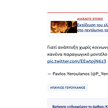
ΔΙΑΒΑΣΤΕ ΕΠΙΣΗΣ
Εκτόξευση του ε
στο πεντάμηνο τ
Γιατί ανάπτυξη χωρίς κοινωνι
κανένα παραγωγικό μοντέλο 
pic.twitter.com/EEwtpjN6z3
— Pavlos Yeroulanos (@P_Ye
#ΠΑΥΛΟΣ ΓΕΡΟΥΛΑΝΟΣ
Βρήκατε ενδιαφέρον το άρθρο; Κ