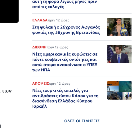
αυτή τη φορά λίγους μήνες πριν
από τις εκλογές
ΕΛΛΑΔΑ
πριν 12 ώρες
Στη φυλακή ο 26χρονος Αφγανός
φονιάς της 38χρονης Βρετανίδας
ΔΙΕΘΝΗ
πριν 12 ώρες
Νέες αμερικανικές κυρώσεις σε
πέντε κουβανικές οντότητες και
οκτώ άτομα ανακοίνωσε ο ΥΠΕΞ
των ΗΠΑ
ΑΠΟΨΕΙΣ
πριν 12 ώρες
 των
Νέες τουρκικές απειλές για
αντιδράσεις τύπου Κάσου για τη
διασύνδεση Ελλάδας Κύπρου
Ισραήλ
ΟΛΕΣ ΟΙ ΕΙΔΗΣΕΙΣ
ή