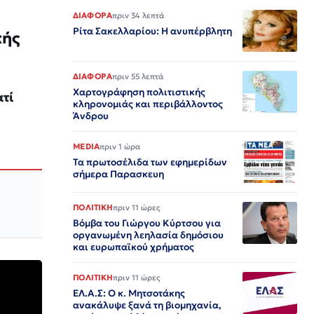
ΔΙΑΦΟΡΑ
πριν 34 λεπτά
Ρίτα Σακελλαρίου: Η ανυπέρβλητη
κής
ΔΙΑΦΟΡΑ
πριν 55 λεπτά
Χαρτογράφηση πολιτιστικής
ατί
κληρονομιάς και περιβάλλοντος
Άνδρου
MEDIA
πριν 1 ώρα
Τα πρωτοσέλιδα των εφημερίδων
σήμερα Παρασκευη
ΠΟΛΙΤΙΚΗ
πριν 11 ώρες
Βόμβα του Γιώργου Κύρτσου για
οργανωμένη λεηλασία δημόσιου
και ευρωπαϊκού χρήματος
ΠΟΛΙΤΙΚΗ
πριν 11 ώρες
ΕΛ.Α.Σ: Ο κ. Μητσοτάκης
ανακάλυψε ξανά τη βιομηχανία,