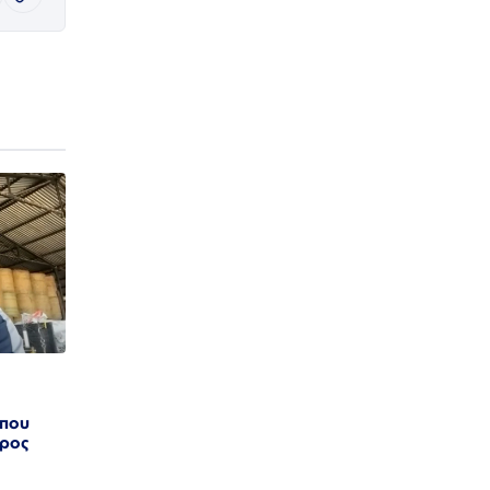
 που
προς
α