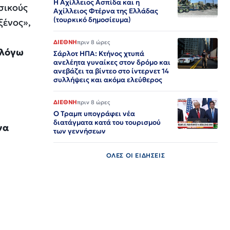
Η Αχίλλειος Ασπίδα και η
σικούς
Αχίλλειος Φτέρνα της Ελλάδας
(τουρκικό δημοσίευμα)
ξένος»,
ΔΙΕΘΝΗ
πριν 8 ώρες
 λόγω
Σάρλοτ ΗΠΑ: Κτήνος χτυπά
ανελέητα γυναίκες στον δρόμο και
ανεβάζει τα βίντεο στο ίντερνετ 14
συλλήψεις και ακόμα ελεύθερος​​​​​​​​​​​​​​​​​​​​​​​​​​​​​​​​​​​​​​​​​​​​​​​​​​
ΔΙΕΘΝΗ
πριν 8 ώρες
Ο Τραμπ υπογράφει νέα
διατάγματα κατά του τουρισμού
να
των γεννήσεων
ΟΛΕΣ ΟΙ ΕΙΔΗΣΕΙΣ