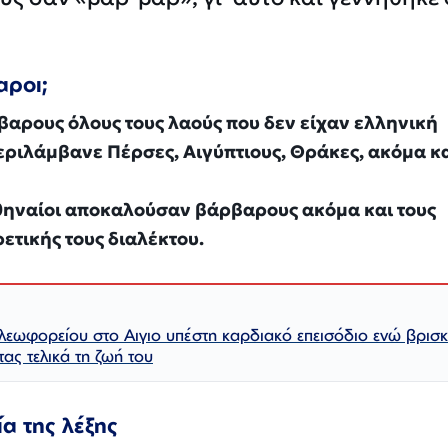
αροι;
αρους όλους τους λαούς που δεν είχαν ελληνική
εριλάμβανε Πέρσες, Αιγύπτιους, Θράκες, ακόμα κ
Αθηναίοι αποκαλούσαν βάρβαρους ακόμα και τους
ετικής τους διαλέκτου.
λεωφορείου στο Αιγιο υπέστη καρδιακό επεισόδιο ενώ βρισ
τας τελικά τη ζωή του
α της λέξης