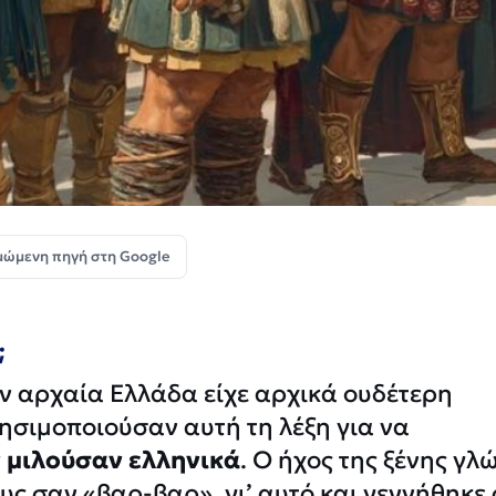
μώμενη πηγή στη Google
;
ην αρχαία Ελλάδα είχε αρχικά ουδέτερη
ησιμοποιούσαν αυτή τη λέξη για να
 μιλούσαν ελληνικά
. Ο ήχος της ξένης γ
υς σαν «βαρ-βαρ», γι’ αυτό και γεννήθηκε 