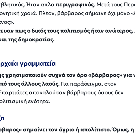
σβλητικός. Ήταν απλά
περιγραφικός
. Μετά τους Περ
ρνητική χροιά. Πλέον, βάρβαρος σήμαινε όχι μόνο «
ένος».
ευαν πως ο δικός τους πολιτισμός ήταν ανώτερος,
και της δημοκρατίας.
αρχαία γραμματεία
ης χρησιμοποιούν συχνά τον όρο «βάρβαρος» για 
πό τους άλλους λαούς.
Για παράδειγμα, στον
 Σπαρτιάτες αποκαλούσαν βάρβαρους όσους δεν
ολιτισμική ενότητα.
ξη
αρος» σημαίνει τον άγριο ή απολίτιστο. Όμως, η