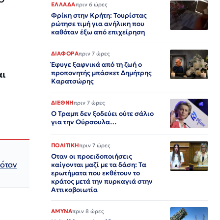
ΕΛΛΑΔΑ
πριν 6 ώρες
Φρίκη στην Κρήτη: Τουρίστας
ρώτησε τιμή για ανήλικη που
καθόταν έξω από επιχείρηση
ΔΙΑΦΟΡΑ
πριν 7 ώρες
Έφυγε ξαφνικά από τη ζωή ο
αι
προπονητής μπάσκετ Δημήτρης
Καρατσώρης
ΔΙΕΘΝΗ
πριν 7 ώρες
Ο Τραμπ δεν ξοδεύει ούτε σάλιο
για την Ούρσουλα…
ΠΟΛΙΤΙΚΗ
πριν 7 ώρες
Οταν οι προειδοποιήσεις
κόταν
καίγονται μαζί με τα δάση: Τα
ερωτήματα που εκθέτουν το
κράτος μετά την πυρκαγιά στην
Αττικοβοιωτία
ΑΜΥΝΑ
πριν 8 ώρες