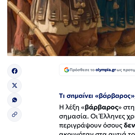
Πρόσθεσε το
olympia.gr
ως προτι
Τι σημαίνει «βάρβαρος»
Η λέξη «
βάρβαρος
» στ
σημασία. Οι Έλληνες χρ
περιγράψουν όσους
δεν
ακουγόταν στα αυτιά το