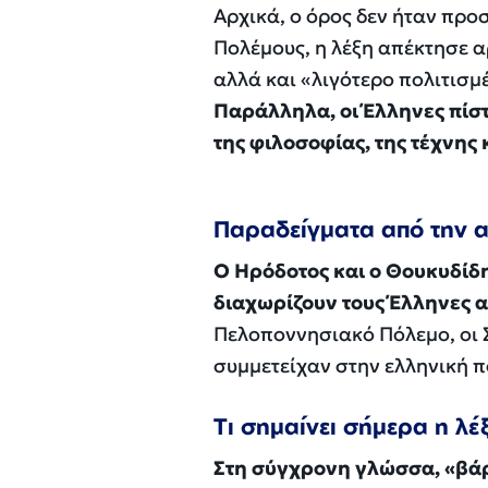
Αρχικά, ο όρος δεν ήταν προ
Πολέμους, η λέξη απέκτησε α
αλλά και «λιγότερο πολιτισμ
Παράλληλα, οι Έλληνες πίστ
της φιλοσοφίας, της τέχνης 
Παραδείγματα από την 
Ο Ηρόδοτος και ο Θουκυδίδ
διαχωρίζουν τους Έλληνες α
Πελοποννησιακό Πόλεμο, οι
συμμετείχαν στην ελληνική π
Τι σημαίνει σήμερα η λέ
Στη σύγχρονη γλώσσα, «βάρβ