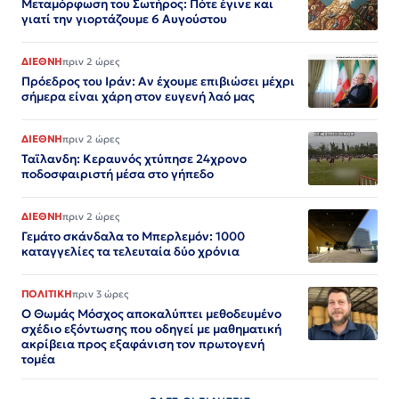
Μεταμόρφωση του Σωτήρος: Πότε έγινε και
γιατί την γιορτάζουμε 6 Αυγούστου
ΔΙΕΘΝΗ
πριν 2 ώρες
Πρόεδρος του Ιράν: Αν έχουμε επιβιώσει μέχρι
σήμερα είναι χάρη στον ευγενή λαό μας
ΔΙΕΘΝΗ
πριν 2 ώρες
Ταϊλανδη: Κεραυνός χτύπησε 24χρονο
ποδοσφαιριστή μέσα στο γήπεδο
ΔΙΕΘΝΗ
πριν 2 ώρες
Γεμάτο σκάνδαλα το Μπερλεμόν: 1000
καταγγελίες τα τελευταία δύο χρόνια
ΠΟΛΙΤΙΚΗ
πριν 3 ώρες
Ο Θωμάς Μόσχος αποκαλύπτει μεθοδευμένο
σχέδιο εξόντωσης που οδηγεί με μαθηματική
ακρίβεια προς εξαφάνιση τον πρωτογενή
τομέα