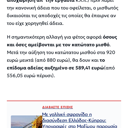
αποχώρηση απ’ την εργασία
κ.λ.π.) πριν λάβει
την κανονική άδεια που του οφείλεται, ο μισθωτός
δικαιούται τις αποδοχές τις οποίες θα έπαιρνε αν
του είχε χορηγηθεί άδεια.
Η σημαντικότερη αλλαγή για φέτος αφορά
όσους
και όσες αμείβονται με τον κατώτατο μισθό
.
Μετά την αύξηση του κατώτατου μισθού στα 920
ευρώ μεικτά (από 880 ευρώ), θα δουν και
το
επίδομα αδείας αυξημένο σε 589,41 ευρώ
(από
556,05 ευρώ πέρυσι).
ΔΙΑΒΑΣΤΕ ΕΠΙΣΗΣ
Με γαλλική σφραγίδα η
διασύνδεση Ελλάδας-Κύπρου:
Υπογραφές στο Μαξίμου παρουσία