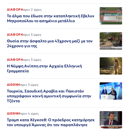
ΔΙΑΦΟΡΑ
πριν 2 ώρες
Το άλμα που έδωσε στην καταπληκτική Εβελυν
Μητροπούλου το ασημένιο μετάλλιο
ΔΙΑΦΟΡΑ
πριν 3 ώρες
Θυσία στην άσφαλτο μια 43χρονη μαζί με τον
24χρονο γιο της
ΔΙΑΦΟΡΑ
πριν 3 ώρες
Η Νύμφη Ανίππη στην Αρχαία Ελληνική
Γραμματεία
ΔΙΕΘΝΗ
πριν 3 ώρες
Τουρκία, Σαουδική Αραβία και Πακιστάν
υπογράφουν κοινή αμυντική συμφωνία στην
Τζέντα
ΔΙΕΘΝΗ
πριν 4 ώρες
Τραμπ κατα Χέγκσεθ: Ο πρόεδρος κατηγόρησε
τον υπουργό Άμυνας ότι τον παραπλάνησε