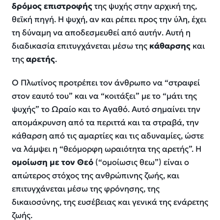
δρόμος επιστροφής
της ψυχής στην αρχική της,
θεϊκή πηγή. Η ψυχή, αν και ρέπει προς την ύλη, έχει
τη δύναμη να αποδεσμευθεί από αυτήν. Αυτή η
διαδικασία επιτυγχάνεται μέσω της
κάθαρσης
και
της
αρετής
.
Ο Πλωτίνος προτρέπει τον άνθρωπο να “στραφεί
στον εαυτό του” και να “κοιτάξει” με το “μάτι της
ψυχής” το Ωραίο και το Αγαθό. Αυτό σημαίνει την
απομάκρυνση από τα περιττά και τα στραβά, την
κάθαρση από τις αμαρτίες και τις αδυναμίες, ώστε
να λάμψει η “θεόμορφη ωραιότητα της αρετής”. Η
ομοίωση με τον Θεό
(“ομοίωσις θεω”) είναι ο
απώτερος στόχος της ανθρώπινης ζωής, και
επιτυγχάνεται μέσω της φρόνησης, της
δικαιοσύνης, της ευσέβειας και γενικά της ενάρετης
ζωής.