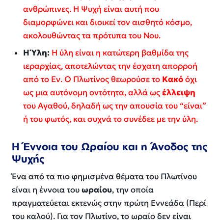
ανθρώπινες. Η Ψυχή είναι αυτή που
διαμορφώνει και διοικεί τον αισθητό κόσμο,
ακολουθώντας τα πρότυπα του Νου.
Η Ύλη:
Η ύλη είναι η κατώτερη βαθμίδα της
ιεραρχίας, αποτελώντας την έσχατη απορροή
από το Εν. Ο Πλωτίνος θεωρούσε το
Κακό
όχι
ως μια αυτόνομη οντότητα, αλλά ως
έλλειψη
του Αγαθού, δηλαδή ως την απουσία του “είναι”
ή του φωτός, και συχνά το συνέδεε με την ύλη.
Η Έννοια του Ωραίου και η Άνοδος της
Ψυχής
Ένα από τα πιο φημισμένα θέματα του Πλωτίνου
είναι η έννοια του
ωραίου
, την οποία
πραγματεύεται εκτενώς στην πρώτη Εννεάδα (Περί
του καλού). Για τον Πλωτίνο, το ωραίο δεν είναι