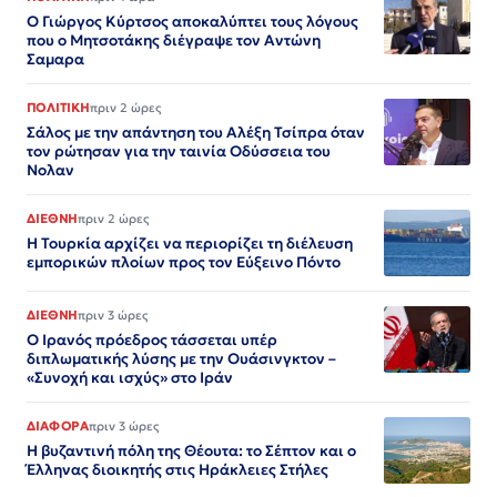
Ο Γιώργος Κύρτσος αποκαλύπτει τους λόγους
που ο Μητσοτάκης διέγραψε τον Αντώνη
Σαμαρα
ΠΟΛΙΤΙΚΗ
πριν 2 ώρες
Σάλος με την απάντηση του Αλέξη Τσίπρα όταν
τον ρώτησαν για την ταινία Οδύσσεια του
Νολαν
ΔΙΕΘΝΗ
πριν 2 ώρες
Η Τουρκία αρχίζει να περιορίζει τη διέλευση
εμπορικών πλοίων προς τον Εύξεινο Πόντο
ΔΙΕΘΝΗ
πριν 3 ώρες
Ο Ιρανός πρόεδρος τάσσεται υπέρ
διπλωματικής λύσης με την Ουάσινγκτον –
«Συνοχή και ισχύς» στο Ιράν​​​​​​​​​​​​​​​​​​​​​​​​​​​​​​​​​​​​​​​​​​​​​​​​​​
ΔΙΑΦΟΡΑ
πριν 3 ώρες
Η βυζαντινή πόλη της Θέουτα: το Σέπτον και ο
Έλληνας διοικητής στις Ηράκλειες Στήλες