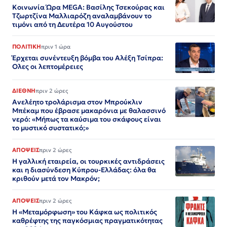
Κοινωνία Ώρα MEGA: Βασίλης Τσεκούρας και
Τζωρτζίνα Μαλλιαρόζη αναλαμβάνουν το
τιμόνι από τη Δευτέρα 10 Αυγούστου
ΠΟΛΙΤΙΚΗ
πριν 1 ώρα
Έρχεται συνέντευξη βόμβα του Αλέξη Τσίπρα:
Ολες οι λεπτομέρειες
ΔΙΕΘΝΗ
πριν 2 ώρες
Ανελέητο τρολάρισμα στον Μπρούκλιν
Μπέκαμ που έβρασε μακαρόνια με θαλασσινό
νερό: «Μήπως τα καύσιμα του σκάφους είναι
το μυστικό συστατικό;»
ΑΠΟΨΕΙΣ
πριν 2 ώρες
Η γαλλική εταιρεία, οι τουρκικές αντιδράσεις
και η διασύνδεση Κύπρου-Ελλάδας: όλα θα
κριθούν μετά τον Μακρόν;
ΑΠΟΨΕΙΣ
πριν 2 ώρες
Η «Μεταμόρφωση» του Κάφκα ως πολιτικός
καθρέφτης της παγκόσμιας πραγματικότητας