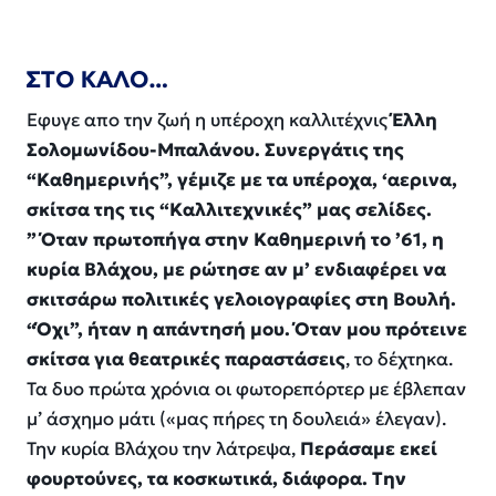
ΣΤΟ ΚΑΛΟ…
Εφυγε απο την ζωή η υπέροχη καλλιτέχνις
Έλλη
Σολομωνίδου-Μπαλάνου. Συνεργάτις της
“Καθημερινής”, γέμιζε με τα υπέροχα, ‘αερινα,
σκίτσα της τις “Καλλιτεχνικές” μας σελίδες.
” Όταν πρωτοπήγα στην Καθημερινή το ’61, η
κυρία Βλάχου, με ρώτησε αν μ’ ενδιαφέρει να
σκιτσάρω πολιτικές γελοιογραφίες στη Βουλή.
“Όχι”, ήταν η απάντησή μου. Όταν μου πρότεινε
σκίτσα για θεατρικές παραστάσεις
, το δέχτηκα.
Τα δυο πρώτα χρόνια οι φωτορεπόρτερ με έβλεπαν
μ’ άσχημο μάτι («μας πήρες τη δουλειά» έλεγαν).
Την κυρία Βλάχου την λάτρεψα,
Περάσαμε εκεί
φουρτούνες, τα κοσκωτικά, διάφορα. Την