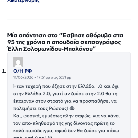
Αικατερινάρης
Μία απάντηση στο “Έσβησε αθόρυβα στα
95 της χρόνια η σπουδαία σκιτσογράφος
Έλλη Σολομωνίδου-Μπαλάνου”
Ο/Η
ΡΦ
11/06/2026 - 17:51μμ στις 5:51 μμ
Ήταν τυχερή που έζησε στην Ελλάδα 1.0 και όχι
στην Ελλάδα 2.0, γιατί αν ζούσε στην 2.0 θα τη
έπαιρναν στον στρατό για να προσπαθήσει να
πολεμήσει τους Ρώσους! 😂
Και, φυσικά, εμμέσως πλην σαφώς, για να κάνει
τον απο-πληθυσμό της γης δίνοντας πρώτη το
καλό παράδειγμα, αφού δεν θα ζούσε για πάνω
από μισή ώρα! 😂