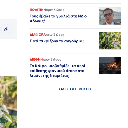
ΠΟΛΙΤΙΚΗ
πριν 3 ώρες
Τους έβαλε τα γυαλιά στη ΝΔ ο
Άδωνις!
ΔΙΑΦΟΡΑ
πριν 3 ώρες
Γιατί πικρίζουν τα αγγούρια;
ΔΙΕΘΝΗ
πριν 3 ώρες
Το Κάιρο υποβαθμίζει τα περί
επίθεσης ιρανικού drone στο
λιμάνι της Νταμιέτας
ΟΛΕΣ ΟΙ ΕΙΔΗΣΕΙΣ