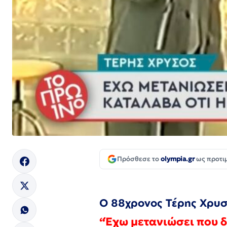
Πρόσθεσε το
olympia.gr
ως προτι
Ο 88χρονος Τέρης Χρυσό
“Έχω μετανιώσει που δ