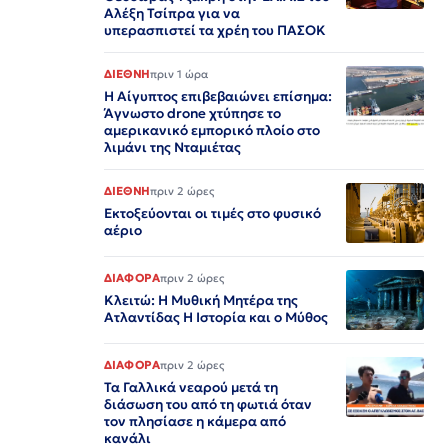
Αλέξη Τσίπρα για να
υπερασπιστεί τα χρέη του ΠΑΣΟΚ
ΔΙΕΘΝΗ
πριν 1 ώρα
Η Αίγυπτος επιβεβαιώνει επίσημα:
Άγνωστο drone χτύπησε το
αμερικανικό εμπορικό πλοίο στο
λιμάνι της Νταμιέτας
ΔΙΕΘΝΗ
πριν 2 ώρες
Εκτοξεύονται οι τιμές στο φυσικό
αέριο
ΔΙΑΦΟΡΑ
πριν 2 ώρες
Κλειτώ: Η Μυθική Μητέρα της
Ατλαντίδας Η Ιστορία και ο Μύθος
ΔΙΑΦΟΡΑ
πριν 2 ώρες
Τα Γαλλικά νεαρού μετά τη
διάσωση του από τη φωτιά όταν
τον πλησίασε η κάμερα από
κανάλι