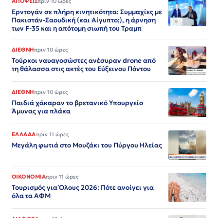
ΑΠΟΨΕΙΣ
πριν 10 ώρες
Ερντογάν σε πλήρη κινητικότητα: Συμμαχίες με
Πακιστάν-Σαουδική (και Αίγυπτο;), η άρνηση
των F-35 και η απότομη σιωπή του Τραμπ
ΔΙΕΘΝΗ
πριν 10 ώρες
Τούρκοι ναυαγοσώστες ανέσυραν drone από
τη θάλασσα στις ακτές του Εύξεινου Πόντου
ΔΙΕΘΝΗ
πριν 10 ώρες
Παιδιά χάκαραν το βρετανικό Υπουργείο
Άμυνας για πλάκα
ΕΛΛΑΔΑ
πριν 11 ώρες
Μεγάλη φωτιά στο Μουζάκι του Πύργου Ηλείας
ΟΙΚΟΝΟΜΙΑ
πριν 11 ώρες
Τουρισμός για Όλους 2026: Πότε ανοίγει για
όλα τα ΑΦΜ