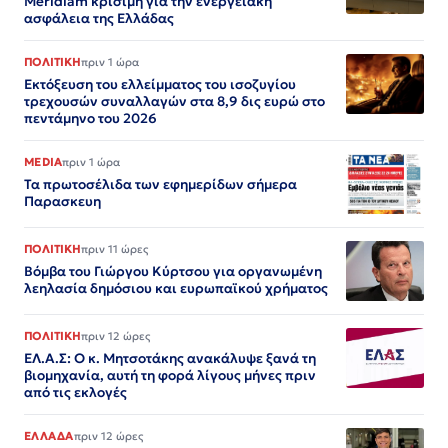
Meridiam κρίσιμη για την ενεργειακή
ασφάλεια της Ελλάδας
ΠΟΛΙΤΙΚΗ
πριν 1 ώρα
Εκτόξευση του ελλείμματος του ισοζυγίου
τρεχουσών συναλλαγών στα 8,9 δις ευρώ στο
πεντάμηνο του 2026
MEDIA
πριν 1 ώρα
Τα πρωτοσέλιδα των εφημερίδων σήμερα
Παρασκευη
ΠΟΛΙΤΙΚΗ
πριν 11 ώρες
Βόμβα του Γιώργου Κύρτσου για οργανωμένη
λεηλασία δημόσιου και ευρωπαϊκού χρήματος
ΠΟΛΙΤΙΚΗ
πριν 12 ώρες
ΕΛ.Α.Σ: Ο κ. Μητσοτάκης ανακάλυψε ξανά τη
βιομηχανία, αυτή τη φορά λίγους μήνες πριν
από τις εκλογές
ΕΛΛΑΔΑ
πριν 12 ώρες