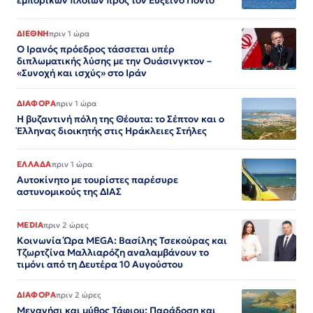
εμπορικών πλοίων προς τον Εύξεινο Πόντο
ΔΙΕΘΝΗ
πριν 1 ώρα
Ο Ιρανός πρόεδρος τάσσεται υπέρ
διπλωματικής λύσης με την Ουάσινγκτον –
«Συνοχή και ισχύς» στο Ιράν​​​​​​​​​​​​​​​​​​​​​​​​​​​​​​​​​​​​​​​​​​​​​​​​​​
ΔΙΑΦΟΡΑ
πριν 1 ώρα
Η βυζαντινή πόλη της Θέουτα: το Σέπτον και ο
Έλληνας διοικητής στις Ηράκλειες Στήλες
ΕΛΛΑΔΑ
πριν 1 ώρα
Αυτοκίνητο με τουρίστες παρέσυρε
αστυνομικούς της ΔΙΑΣ
MEDIA
πριν 2 ώρες
Κοινωνία Ώρα MEGA: Βασίλης Τσεκούρας και
Τζωρτζίνα Μαλλιαρόζη αναλαμβάνουν το
τιμόνι από τη Δευτέρα 10 Αυγούστου
ΔΙΑΦΟΡΑ
πριν 2 ώρες
Μεγανήσι και μύθος Τάφιου: Παράδοση και