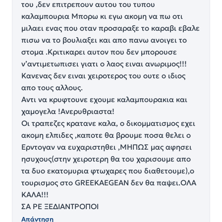
του ,δεν επιτρεπουν αυτου του τυπου
καλαμπουρια Μπορω κι εγω ακομη να πω οτι
μιλαει ενας που οταν προσαραξε το καραβι εβαλε
πισω να το βουλιαξει και απο πανω ανοιγει το
στομα .Κριτικαρει αυτον που δεν μπορουσε
ν’αντιμετωπισει γιατι ο λαος ειναι ανωριμος!!!
Κανενας δεν ειναι χειροτερος του ουτε ο ιδιος
απο τους αλλους.
Αντι να κρυφτουνε εχουμε καλαμπουρακια και
χαμογελα !Ανερυθριαστα!
Οι τραπεζες κρατανε καλα, ο δικομματισμος εχει
ακομη ελπιδες ,καποτε θα βρουμε ποσα θελει ο
Ερντογαν να ευχαριστηθει ,ΜΗΠΩΣ μας αφησει
ησυχους(στην χειροτερη θα του χαρισουμε απο
τα δυο εκατομυρια φτωχαρες που διαθετουμε),ο
τουρισμος στο GREEKAEGEAN δεν θα παψει.ΟΛΑ
ΚΑΛΑ!!!
ΣΑ ΡΕ ΞΕΔΙΑΝΤΡΟΠΟΙ
Απάντηση