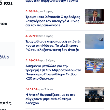
αμυντική συμφωνία στην Τζέντα
ό και
ΔΙΕΘΝΗ
πριν 2 ώρες
Τραμπ κατα Χέγκσεθ: Ο πρόεδρος
κατηγόρησε τον υπουργό Άμυνας
 που
ότι τον παραπλάνησε
ΔΙΕΘΝΗ
πριν 2 ώρες
Τραγωδία σε αεροπορική επίδειξη
κοντά στη Μόσχα: Το αλεξίπτωτο
Ρώσου αλεξιπτωτιστή δεν άνοιξε
άλλιο
ΔΙΑΦΟΡΑ
πριν 3 ώρες
Ασημένιο μετάλλιο για την
τρομερή Εβελυν Μητροπούλου στο
Παγκόσμιο Πρωτάθλημα Στίβου
Κ20 στο Ορεγκον
ΕΛΛΑΔΑ
πριν 3 ώρες
Η Αττική θωρακίζεται με το πιο
σύγχρονο ψηφιακό σύστημα
γαπάς.
ελέγχου
νας