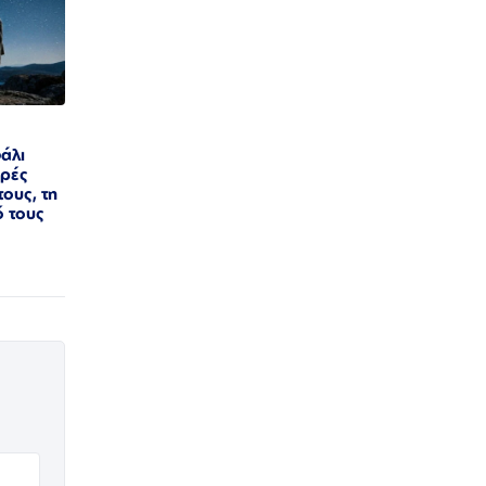
άλι
ερές
τους, τη
ό τους