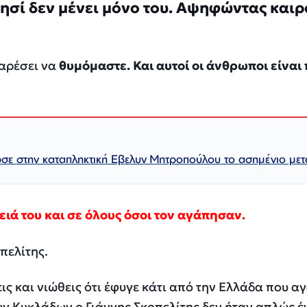
ησί δεν μένει μόνο του. Αψηφώντας καιρ
 αρέσει να
θυμόμαστε. Και αυτοί οι άνθρωποι είναι
σε στην καταπληκτική Εβελυν Μητροπούλου το ασημένιο μετ
ιά του και σε όλους όσοι τον αγάπησαν.
πελίτης.
ις και νιώθεις ότι έφυγε κάτι από την Ελλάδα που α
ών Κυκλάδων ο Γιάννης Σκοπελίτης δεν ήταν απλώς έ