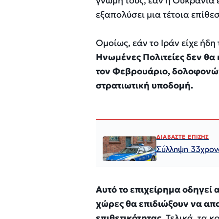
γνώμη τους, εάν η Ουκρανία 
εξαπολύσει μια τέτοια επίθεσ
Ομοίως, εάν το Ιράν είχε ήδη
Ηνωμένες Πολιτείες δεν θα
τον Φεβρουάριο, δολοφονών
στρατιωτική υποδομή.
ΔΙΑΒΑΣΤΕ ΕΠΙΣΗΣ
Σύλληψη 33χρονο
Αυτό το επιχείρημα οδηγεί
χώρες θα επιδιώξουν να απ
επιθετικότητας.
Τελικά, τα κ