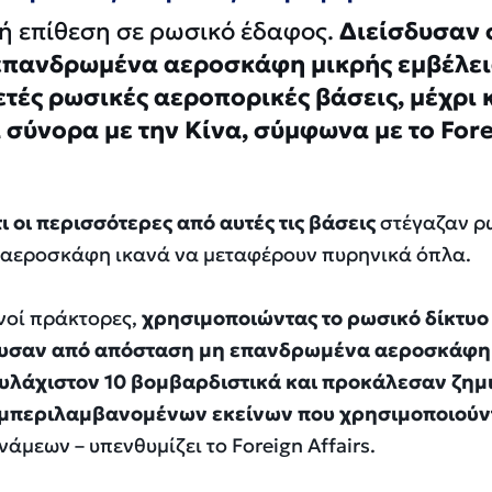
ή επίθεση σε ρωσικό έδαφος.
Διείσδυσαν 
επανδρωμένα αεροσκάφη μικρής εμβέλει
τές ρωσικές αεροπορικές βάσεις, μέχρι 
 σύνορα με την Κίνα, σύμφωνα με το For
 οι περισσότερες από αυτές τις βάσεις
στέγαζαν ρ
 αεροσκάφη ικανά να μεταφέρουν πυρηνικά όπλα.
νοί πράκτορες,
χρησιμοποιώντας το ρωσικό δίκτυο
ξευσαν από απόσταση μη επανδρωμένα αεροσκάφη
ουλάχιστον 10 βομβαρδιστικά και προκάλεσαν ζημι
υμπεριλαμβανομένων εκείνων που χρησιμοποιούν
δυνάμεων
– υπενθυμίζει το Foreign Affairs.