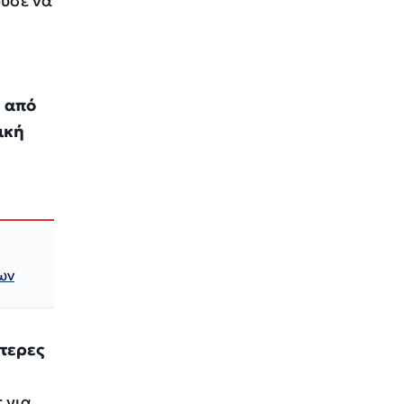
ούσε να
ν από
ική
ων
ότερες
 για