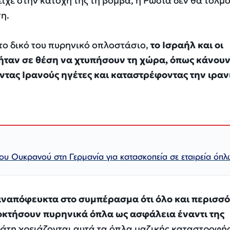
είχε στην κατοχή της τη βόμβα, η Ρωσία δεν θα τολμ
η.
 το δικό του πυρηνικό οπλοστάσιο,
το Ισραήλ και οι
 ήταν σε θέση να χτυπήσουν τη χώρα, όπως κάνου
τας Ιρανούς ηγέτες και καταστρέφοντας την ιραν
υ Ουκρανού στη Γερμανία για κατασκοπεία σε εταιρεία όπλ
 αναπόφευκτα στο συμπέρασμα ότι όλο και περισσ
οκτήσουν πυρηνικά όπλα ως ασφάλεια έναντι της
ράτη χρειάζονται αυτά τα όπλα μαζικής καταστροφής