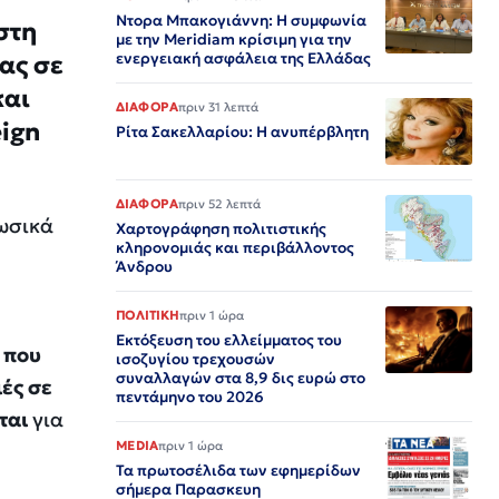
Ντορα Μπακογιάννη: Η συμφωνία
στη
με την Meridiam κρίσιμη για την
ενεργειακή ασφάλεια της Ελλάδας
ας σε
και
ΔΙΑΦΟΡΑ
πριν 31 λεπτά
eign
Ρίτα Σακελλαρίου: Η ανυπέρβλητη
ΔΙΑΦΟΡΑ
πριν 52 λεπτά
ωσικά
Χαρτογράφηση πολιτιστικής
κληρονομιάς και περιβάλλοντος
Άνδρου
ΠΟΛΙΤΙΚΗ
πριν 1 ώρα
Εκτόξευση του ελλείμματος του
 που
ισοζυγίου τρεχουσών
συναλλαγών στα 8,9 δις ευρώ στο
ές σε
πεντάμηνο του 2026
ται
για
MEDIA
πριν 1 ώρα
Τα πρωτοσέλιδα των εφημερίδων
σήμερα Παρασκευη