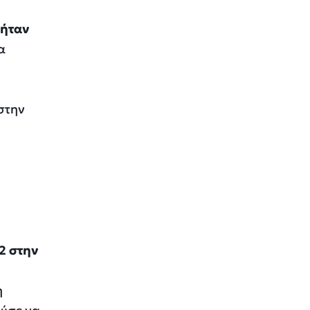
 ήταν
α
 στην
2 στην
η