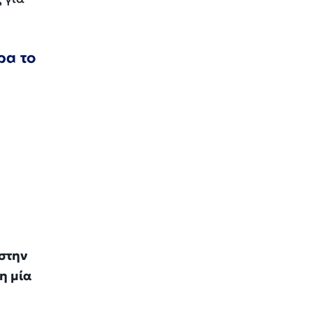
ρα το
στην
η μία