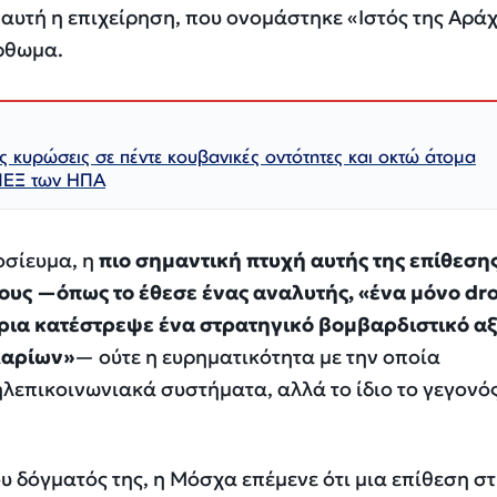
αυτή η επιχείρηση, που ονομάστηκε «Ιστός της Αράχ
ρθωμα.
ς κυρώσεις σε πέντε κουβανικές οντότητες και οκτώ άτομα
ΠΕΞ των ΗΠΑ
οσίευμα, η
πιο σημαντική πτυχή αυτής της επίθεση
ους —όπως το έθεσε ένας αναλυτής, «ένα μόνο dr
άρια κατέστρεψε ένα στρατηγικό βομβαρδιστικό αξ
λαρίων»
— ούτε η ευρηματικότητα με την οποία
επικοινωνιακά συστήματα, αλλά το ίδιο το γεγονός
υ δόγματός της, η Μόσχα επέμενε ότι μια επίθεση στ