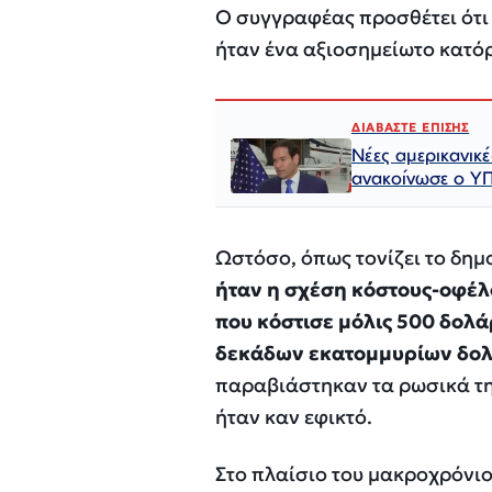
Ο συγγραφέας προσθέτει ότι 
ήταν ένα αξιοσημείωτο κατό
ΔΙΑΒΑΣΤΕ ΕΠΙΣΗΣ
Νέες αμερικανικέ
ανακοίνωσε ο Υ
Ωστόσο, όπως τονίζει το δημ
ήταν η σχέση κόστους-οφέλ
που κόστισε μόλις 500 δολ
δεκάδων εκατομμυρίων δο
παραβιάστηκαν τα ρωσικά τηλ
ήταν καν εφικτό.
Στο πλαίσιο του μακροχρόνιο