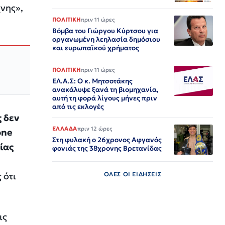
νης»,
ΠΟΛΙΤΙΚΗ
πριν 11 ώρες
Βόμβα του Γιώργου Κύρτσου για
οργανωμένη λεηλασία δημόσιου
και ευρωπαϊκού χρήματος
ΠΟΛΙΤΙΚΗ
πριν 11 ώρες
ΕΛ.Α.Σ: Ο κ. Μητσοτάκης
ανακάλυψε ξανά τη βιομηχανία,
αυτή τη φορά λίγους μήνες πριν
από τις εκλογές
ς δεν
ΕΛΛΑΔΑ
πριν 12 ώρες
one
Στη φυλακή ο 26χρονος Αφγανός
ίας
φονιάς της 38χρονης Βρετανίδας
 ότι
ΟΛΕΣ ΟΙ ΕΙΔΗΣΕΙΣ
ις