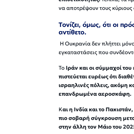
να αποτρέψουν τους κύριους 
Τονίζει, όμως, ότι οι π
αντίθετο.
Η Ουκρανία δεν πλήττει μόνο
εγκαταστάσεις που συνδέοντα
Το
Ιράν και οι σύμμαχοί του
πιστεύεται ευρέως ότι διαθ
ισραηλινές πόλεις, ακόμη κ
επανδρωμένα αεροσκάφη.
Κ
αι η Ινδία και το Πακιστάν,
πιο σοβαρή σύγκρουση μεταξ
στην άλλη τον Μάιο του 202