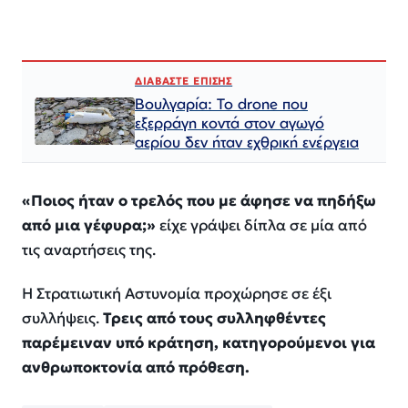
ΔΙΑΒΑΣΤΕ ΕΠΙΣΗΣ
Βουλγαρία: Το drone που
εξερράγη κοντά στον αγωγό
αερίου δεν ήταν εχθρική ενέργεια
«Ποιος ήταν ο τρελός που με άφησε να πηδήξω
από μια γέφυρα;»
είχε γράψει δίπλα σε μία από
τις αναρτήσεις της.
Η Στρατιωτική Αστυνομία προχώρησε σε έξι
συλλήψεις.
Τρεις από τους συλληφθέντες
παρέμειναν υπό κράτηση, κατηγορούμενοι για
ανθρωποκτονία από πρόθεση.