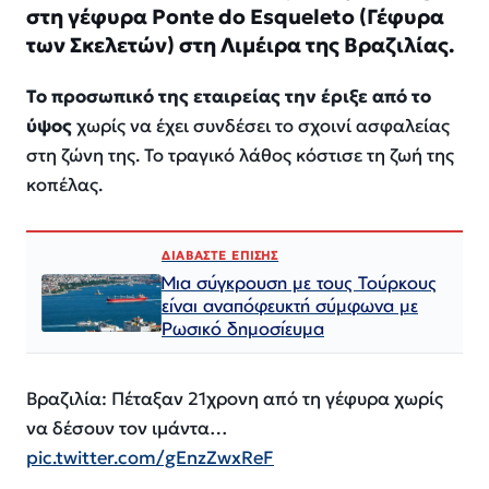
στη γέφυρα Ponte do Esqueleto (Γέφυρα
των Σκελετών) στη Λιμέιρα της Βραζιλίας.
Το προσωπικό της εταιρείας την έριξε από το
ύψος
χωρίς να έχει συνδέσει το σχοινί ασφαλείας
στη ζώνη της. Το τραγικό λάθος κόστισε τη ζωή της
κοπέλας.
ΔΙΑΒΑΣΤΕ ΕΠΙΣΗΣ
Μια σύγκρουση με τους Τούρκους
είναι αναπόφευκτή σύμφωνα με
Ρωσικό δημοσίευμα
Βραζιλία: Πέταξαν 21χρονη από τη γέφυρα χωρίς
να δέσουν τον ιμάντα…
pic.twitter.com/gEnzZwxReF