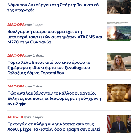
Νόμοι του Λυκούργου στη Σπάρτη: Το μυστικό
της υπεροχής
ΔΙΑΦΟΡΑ
πριν 1 ώρα
Βουλγαρική εταιρεία συμμετέχει στη
μεταφορά τουρκικών συστημάτων ATACMS και
M270 στην Ουκρανία
ΔΙΑΦΟΡΑ
πριν 2 ώρες
Πόρτο Χέλι: Επεσε από τον έκτο όροφο το
ξημέρωμα η ιδιοκτήτρια του ξενοδοχείου
Γαλαξίας Δόμνα Τορτοπίδου
ΔΙΑΦΟΡΑ
πριν 2 ώρες
Πώς αντιλαμβάνονταν το κάλλος οι αρχαίοι
Έλληνες και ποιες οι διαφορές με τη σύγχρονη
αντίληψη
ΑΠΟΨΕΙΣ
πριν 2 ώρες
Ερντογάν σε πλήρη κινητικότητα: από τους
Χούθι μέχρι Πακιστάν, όσο ο Τραμπ συνομιλεί