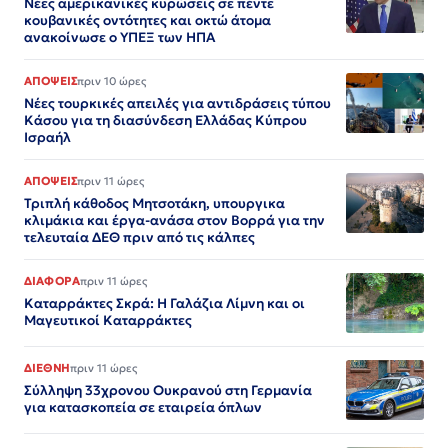
Νέες αμερικανικές κυρώσεις σε πέντε
κουβανικές οντότητες και οκτώ άτομα
ανακοίνωσε ο ΥΠΕΞ των ΗΠΑ
ΑΠΟΨΕΙΣ
πριν 10 ώρες
Νέες τουρκικές απειλές για αντιδράσεις τύπου
Κάσου για τη διασύνδεση Ελλάδας Κύπρου
Ισραήλ
ΑΠΟΨΕΙΣ
πριν 11 ώρες
Τριπλή κάθοδος Μητσοτάκη, υπουργικα
κλιμάκια και έργα-ανάσα στον Βορρά για την
τελευταία ΔΕΘ πριν από τις κάλπες
ΔΙΑΦΟΡΑ
πριν 11 ώρες
Καταρράκτες Σκρά: Η Γαλάζια Λίμνη και οι
Μαγευτικοί Καταρράκτες
ΔΙΕΘΝΗ
πριν 11 ώρες
Σύλληψη 33χρονου Ουκρανού στη Γερμανία
για κατασκοπεία σε εταιρεία όπλων