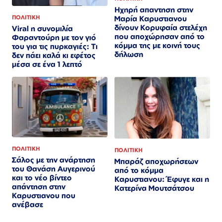
Ηχηρή απαντηση στην
Μαρία Καρυστιανου
ΠΟΛΙΤΙΚΗ
δίνουν Κορυφαία στελέχη
Viral η συνομιλία
που αποχώρησαν από το
Φαραντούρη με τον γιό
κόμμα της με κοινή τους
του για τις πυρκαγιές: Τι
δήλωση
δεν πάει καλά κι εφέτος
μέσα σε ένα 1 λεπτό
ΠΟΛΙΤΙΚΗ
ΠΟΛΙΤΙΚΗ
Σάλος με την ανάρτηση
Μπαράζ αποχωρήσεων
του Θανάση Αυγερινού
από το κόμμα
και το νέο βίντεο
Καρυστιανου: Έφυγε και η
απάντηση στην
Κατερίνα Μουτσάτσου
Καρυστιανου που
ανέβασε