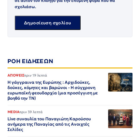
σε αυτόν τον πλοηγό για την επόμενη φορά που θα
σχολιάσω.
ΡΟΗ ΕΙΔΗΣΕΩΝ
ΑΠΟΨΕΙΣ
πριν 19 λεπτά
Η γάγγραινα της Ευρώπης : Αρχιδούκες,
δούκες, κόμητες και βαρώνοι - Η σύγχρονη
ευρωπαϊκή φεουδαρχία (μια προσέγγιση με
βοηθό την ΤΝ)
MEDIA
πριν 39 λεπτά
Live συναυλία του Παναγιώτη Καρούσου
ανήμερα της Παναγίας από τις Ανοιχτές
Σελίδες