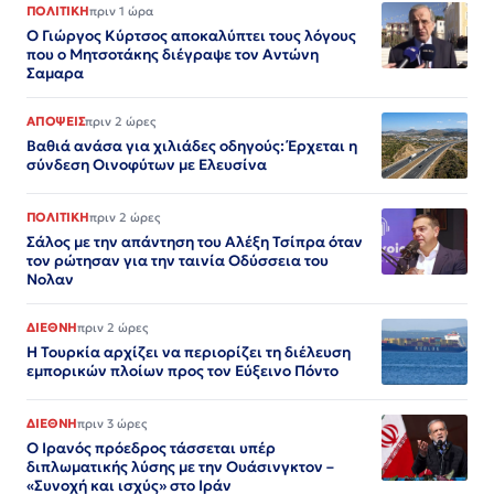
ΠΟΛΙΤΙΚΗ
πριν 1 ώρα
Ο Γιώργος Κύρτσος αποκαλύπτει τους λόγους
που ο Μητσοτάκης διέγραψε τον Αντώνη
Σαμαρα
ΑΠΟΨΕΙΣ
πριν 2 ώρες
Βαθιά ανάσα για χιλιάδες οδηγούς: Έρχεται η
σύνδεση Οινοφύτων με Ελευσίνα
ΠΟΛΙΤΙΚΗ
πριν 2 ώρες
Σάλος με την απάντηση του Αλέξη Τσίπρα όταν
τον ρώτησαν για την ταινία Οδύσσεια του
Νολαν
ΔΙΕΘΝΗ
πριν 2 ώρες
Η Τουρκία αρχίζει να περιορίζει τη διέλευση
εμπορικών πλοίων προς τον Εύξεινο Πόντο
ΔΙΕΘΝΗ
πριν 3 ώρες
Ο Ιρανός πρόεδρος τάσσεται υπέρ
διπλωματικής λύσης με την Ουάσινγκτον –
«Συνοχή και ισχύς» στο Ιράν​​​​​​​​​​​​​​​​​​​​​​​​​​​​​​​​​​​​​​​​​​​​​​​​​​