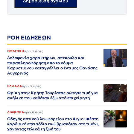
ΡΟΗ ΕΙΔΗΣΕΩΝ
ΠΟΛΙΤΙΚΗ
πριν 5 ώρες
Δολοφονία χαρακτήρων, σπέκουλα και
παραπληροφόρηση απο το κόμμα
Καρυστιανου καταγγέλλει ο έντιμος Θανάσης
Αυγερινός
ΕΛΛΑΔΑ
πριν 5 ώρες
Φρίκη στην Κρήτη: Τουρίστας ρώτησε τιμή για
ανήλικη που καθόταν έξω από επιχείρηση
ΔΙΑΦΟΡΑ
πριν 6 ώρες
Οδηγός αστικού λεωφορείου στο Αιγιο υπέστη
καρδιακό επεισόδιο ενώ βρισκόταν στο τιμόνι,
χάνοντας τελικά τη ζωή του