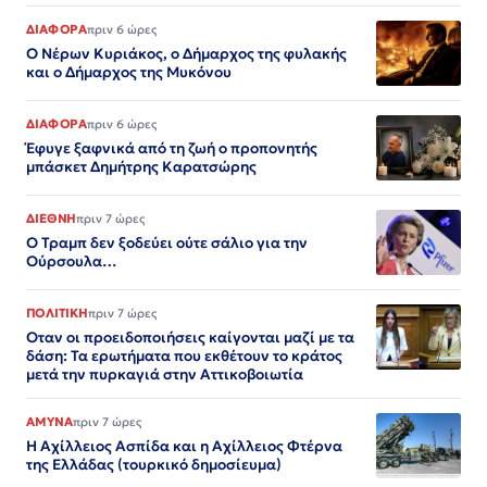
ΔΙΑΦΟΡΑ
πριν 6 ώρες
Ο Νέρων Κυριάκος, o Δήμαρχος της φυλακής
και ο Δήμαρχος της Μυκόνου
ΔΙΑΦΟΡΑ
πριν 6 ώρες
Έφυγε ξαφνικά από τη ζωή ο προπονητής
μπάσκετ Δημήτρης Καρατσώρης
ΔΙΕΘΝΗ
πριν 7 ώρες
Ο Τραμπ δεν ξοδεύει ούτε σάλιο για την
Ούρσουλα…
ΠΟΛΙΤΙΚΗ
πριν 7 ώρες
Οταν οι προειδοποιήσεις καίγονται μαζί με τα
δάση: Τα ερωτήματα που εκθέτουν το κράτος
μετά την πυρκαγιά στην Αττικοβοιωτία
ΑΜΥΝΑ
πριν 7 ώρες
Η Αχίλλειος Ασπίδα και η Αχίλλειος Φτέρνα
της Ελλάδας (τουρκικό δημοσίευμα)