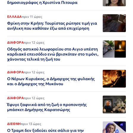
δημοσιογράφος η Χριστίνα Πιτουρα
ΕΛΛΑΔΑ
πριν 11 ώρες
Φρίκη στην Κρήτη: Τουρίστας ρώτησε τιμή για
ανήλικη που καθόταν έξω από επιχείρηση
ΔΙΑΦΟΡΑ
πριν 12 ώρες
Οδηγός αστικού λεωφορείου στο Αιγιο υπέστη
καρδιακό επεισόδιο ενώ βρισκόταν στο τιμόνι,
χάνοντας τελικά τη ζωή του
ΔΙΑΦΟΡΑ
πριν 12 ώρες
Ο Νέρων Κυριάκος, o Δήμαρχος της φυλακής
και ο Δήμαρχος της Μυκόνου
ΔΙΑΦΟΡΑ
πριν 12 ώρες
Έφυγε ξαφνικά από τη ζωή ο προπονητής
μπάσκετ Δημήτρης Καρατσώρης
ΔΙΕΘΝΗ
πριν 13 ώρες
Ο Τραμπ δεν ξοδεύει ούτε σάλιο για την