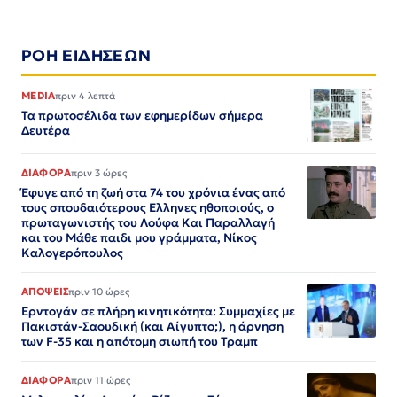
ΡΟΗ ΕΙΔΗΣΕΩΝ
MEDIA
πριν 4 λεπτά
Τα πρωτοσέλιδα των εφημερίδων σήμερα
Δευτέρα
ΔΙΑΦΟΡΑ
πριν 3 ώρες
Έφυγε από τη ζωή στα 74 του χρόνια ένας από
τους σπουδαιότερους Ελληνες ηθοποιούς, ο
πρωταγωνιστής του Λούφα Και Παραλλαγή
και του Μάθε παιδι μου γράμματα, Νίκος
Καλογερόπουλος
ΑΠΟΨΕΙΣ
πριν 10 ώρες
Ερντογάν σε πλήρη κινητικότητα: Συμμαχίες με
Πακιστάν-Σαουδική (και Αίγυπτο;), η άρνηση
των F-35 και η απότομη σιωπή του Τραμπ
ΔΙΑΦΟΡΑ
πριν 11 ώρες