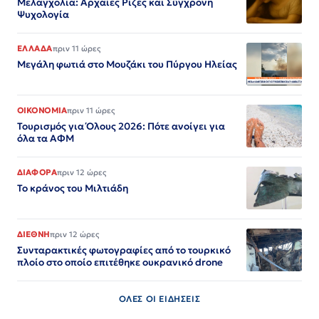
Μελαγχολία: Αρχαίες Ρίζες και Σύγχρονη
Ψυχολογία
ΕΛΛΑΔΑ
πριν 11 ώρες
Μεγάλη φωτιά στο Μουζάκι του Πύργου Ηλείας
ΟΙΚΟΝΟΜΙΑ
πριν 11 ώρες
Τουρισμός για Όλους 2026: Πότε ανοίγει για
όλα τα ΑΦΜ
ΔΙΑΦΟΡΑ
πριν 12 ώρες
Το κράνος του Μιλτιάδη
ΔΙΕΘΝΗ
πριν 12 ώρες
Συνταρακτικές φωτογραφίες από το τουρκικό
πλοίο στο οποίο επιτέθηκε ουκρανικό drone
ΟΛΕΣ ΟΙ ΕΙΔΗΣΕΙΣ