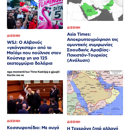
ΔΙΕΘΝΗ
Asia Times:
ΔΙΕΘΝΗ
Αποκρυπτογράφηση της
WSJ: Ο Αλβανός
αμυντικής συμφωνίας
«γκάνγκστερ» από το
Σαουδικής Αραβίας-
Μαϊάμι που πούλησε στον
Πακιστάν-Τουρκίας
Κούσνερ γη για 125
(Ανάλυση)
εκατομμύρια δολάρια
ΔΙΕΘΝΗ
ΔΙΕΘΝΗ
Κοσσυφοπέδιο: Με αυγά
Η Τεχεράνη ζητά αλλαγή