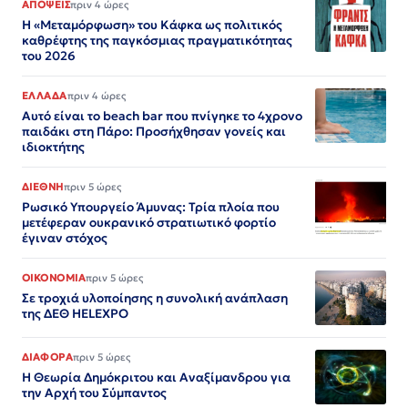
ΑΠΟΨΕΙΣ
πριν 4 ώρες
Η «Μεταμόρφωση» του Κάφκα ως πολιτικός
καθρέφτης της παγκόσμιας πραγματικότητας
του 2026
ΕΛΛΑΔΑ
πριν 4 ώρες
Αυτό είναι το beach bar που πνίγηκε το 4χρονο
παιδάκι στη Πάρο: Προσήχθησαν γονείς και
ιδιοκτήτης
ΔΙΕΘΝΗ
πριν 5 ώρες
Ρωσικό Υπουργείο Άμυνας: Τρία πλοία που
μετέφεραν ουκρανικό στρατιωτικό φορτίο
έγιναν στόχος
ΟΙΚΟΝΟΜΙΑ
πριν 5 ώρες
Σε τροχιά υλοποίησης η συνολική ανάπλαση
της ΔΕΘ HELEXPO
ΔΙΑΦΟΡΑ
πριν 5 ώρες
Η Θεωρία Δημόκριτου και Αναξίμανδρου για
την Αρχή του Σύμπαντος