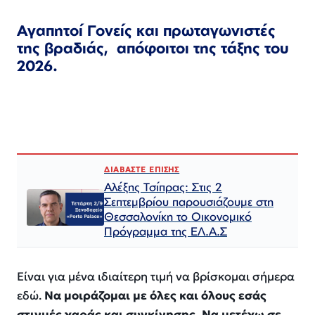
Αγαπητοί Γονείς
και πρωταγωνιστές
της βραδιάς, απόφοιτοι της τάξης του
2026
.
ΔΙΑΒΑΣΤΕ ΕΠΙΣΗΣ
Αλέξης Τσίπρας: Στις 2
Σεπτεμβρίου παρουσιάζουμε στη
Θεσσαλονίκη το Οικονομικό
Πρόγραμμα της ΕΛ.Α.Σ
Είναι για μένα ιδιαίτερη τ
ιμή να βρίσκομαι σήμερα
εδώ.
Ν
α μοιράζομαι
με όλ
ες και όλους εσάς
στιγμές χαράς και συγκίνησης. Να μετέχω
σε