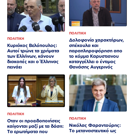
ΠΟΛΙΤΙΚΗ
ΠΟΛΙΤΙΚΗ
Δολοφονία χαρακτήρων,
σπέκουλα και
Κυριάκος Βελόπουλος:
παραπληροφόρηση απο
Αυτοί τρώνε τα χρήματα
το κόμμα Καρυστιανου
των Ελλήνων, κάνουν
καταγγέλλει ο έντιμος
διακοπές και ο Έλληνας
Θανάσης Αυγερινός
πεινάει
ΠΟΛΙΤΙΚΗ
ΠΟΛΙΤΙΚΗ
Οταν οι προειδοποιήσεις
Νικόλας Φαραντούρης:
καίγονται μαζί με τα δάση:
Το μεταναστευτικό ως
Τα ερωτήματα που