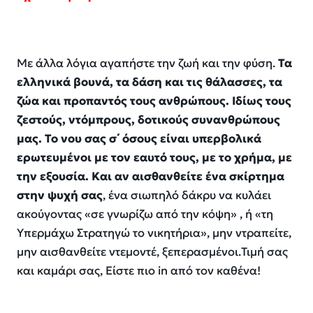
Με άλλα λόγια αγαπήστε την ζωή και την φύση
.
Τ
α
ελληνικά βουνά,
τα δάση και τις θάλασσες, τα
ζώα και προπαντός τους ανθρώπους. Ιδίως τους
ζεστούς, ντόμπρους
,
δοτικούς συνανθρώπους
μας. Το νου σας σ
΄
όσους είναι υπερβολικά
ερωτευμένοι με τον εαυτό τους, με το χρήμα, με
την εξουσία.
Και αν αισθανθείτε ένα σκίρτημα
στην ψυχή σας
, ένα σιωπηλό δάκρυ να κυλάει
ακούγοντας «σε γνωρίζω από την κόψη» , ή «τη
Υπερμάχω
Στρατηγώ το νικητήρια», μην ντραπείτε,
μην αισθανθείτε ντεμοντέ,
ξεπερασμένοι.Τιμή
σας
και καμάρι σας,
Εί
στε πιο
in
από τον καθένα!