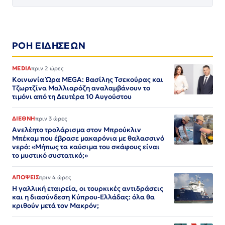
ΡΟΗ ΕΙΔΗΣΕΩΝ
MEDIA
πριν 2 ώρες
Κοινωνία Ώρα MEGA: Βασίλης Τσεκούρας και
Τζωρτζίνα Μαλλιαρόζη αναλαμβάνουν το
τιμόνι από τη Δευτέρα 10 Αυγούστου
ΔΙΕΘΝΗ
πριν 3 ώρες
Ανελέητο τρολάρισμα στον Μπρούκλιν
Μπέκαμ που έβρασε μακαρόνια με θαλασσινό
νερό: «Μήπως τα καύσιμα του σκάφους είναι
το μυστικό συστατικό;»
ΑΠΟΨΕΙΣ
πριν 4 ώρες
Η γαλλική εταιρεία, οι τουρκικές αντιδράσεις
και η διασύνδεση Κύπρου-Ελλάδας: όλα θα
κριθούν μετά τον Μακρόν;