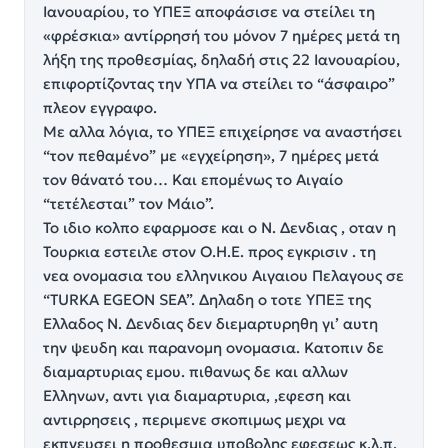
Ιανουαρίου, το ΥΠΕΞ αποφάσισε να στείλει τη
«φρέσκια» αντίρρησή του μόνον 7 ημέρες μετά τη
λήξη της προθεσμίας, δηλαδή στις 22 Ιανουαρίου,
επιφορτίζοντας την ΥΠΑ να στείλει το “άσφαιρο”
πλεον εγγραφο.
Με αλλα λόγια, το ΥΠΕΞ επιχείρησε να αναστήσει
“τον πεθαμένο” με «εγχείρηση», 7 ημέρες μετά
τον θάνατό του… Και επομένως το Αιγαίο
“τετέλεσται” τον Μάιο”.
Το ιδιο κολπο εφαρμοσε και ο Ν. Δενδιας , οταν η
Τουρκια εστειλε στον Ο.Η.Ε. προς εγκρισιν . τη
νεα ονομασια του ελληνικου Αιγαιου Πελαγους σε
“TURKA EGEON SEA”. Δηλαδη ο τοτε ΥΠΕΞ της
Ελλαδος Ν. Δενδιας δεν διεμαρτυρηθη γι’ αυτη
την ψευδη και παρανομη ονομασια. Κατοπιν δε
διαμαρτυριας εμου. πιθανως δε και αλλων
Ελληνων, αντι για διαμαρτυρια, ,εφεση και
αντιρρησεις , περιμενε σκοπιμως μεχρι να
εκπνευσει η προθεσμια υποβολης εφεσεως κ.λ.π.