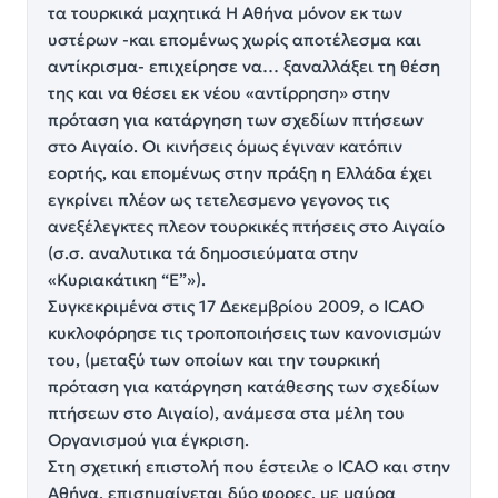
τα τουρκικά μαχητικά Η Αθήνα μόνον εκ των
υστέρων -και επομένως χωρίς αποτέλεσμα και
αντίκρισμα- επιχείρησε να… ξαναλλάξει τη θέση
της και να θέσει εκ νέου «αντίρρηση» στην
πρόταση για κατάργηση των σχεδίων πτήσεων
στο Αιγαίο. Οι κινήσεις όμως έγιναν κατόπιν
εορτής, και επομένως στην πράξη η Ελλάδα έχει
εγκρίνει πλέον ως τετελεσμενο γεγονος τις
ανεξέλεγκτες πλεον τουρκικές πτήσεις στο Αιγαίο
(σ.σ. αναλυτικα τά δημοσιεύματα στην
«Κυριακάτικη “Ε”»).
Συγκεκριμένα στις 17 Δεκεμβρίου 2009, ο ICAO
κυκλοφόρησε τις τροποποιήσεις των κανονισμών
του, (μεταξύ των οποίων και την τουρκική
πρόταση για κατάργηση κατάθεσης των σχεδίων
πτήσεων στο Αιγαίο), ανάμεσα στα μέλη του
Οργανισμού για έγκριση.
Στη σχετική επιστολή που έστειλε ο ICAO και στην
Αθήνα, επισημαίνεται δύο φορες, με μαύρα