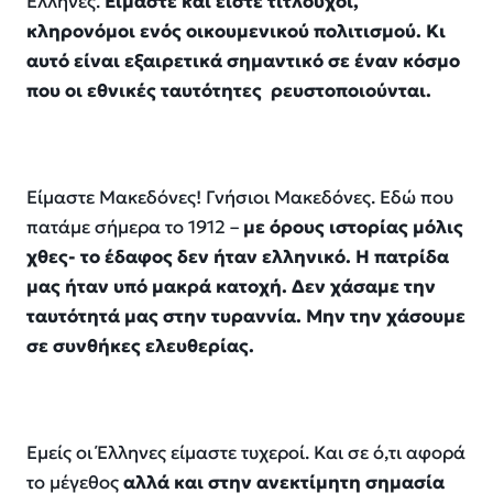
Έλληνες.
Είμαστε
και είστε
τιτλούχοι,
κ
ληρονόμοι ενός οικουμενικού πολιτισμού. Κι
αυτό είναι
εξαιρετικά σημαντικό σε έναν κόσμο
που
οι εθνικές ταυτότητες ρευστοποιούνται.
Είμαστε Μακεδόνες! Γνήσιοι Μακεδόνες. Εδώ που
πατάμε σήμερα το 1912 –
με όρους ιστορίας μόλις
χθες- το έδαφος δεν ήταν ελληνικό. Η πατρίδα
μας ήταν υπό μακρά κατοχή. Δεν χάσαμε την
ταυτότητά μας στην τυραννία. Μην την χάσουμε
σε συνθήκες ελευθερίας.
Εμείς οι Έλληνες είμαστε τυχεροί
. Και
σε ό,τι αφορά
το μέγεθος
αλλά
και σ
την ανεκτίμητη σημασία