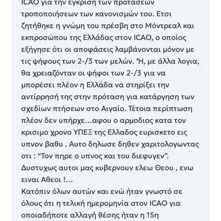
ICAO για την έγκριση των προτάσεων
τροποποιήσεων των κανονισμών του. Ετσι
ζητήθηκε η γνώμη του πρέσβη στο Μόντρεαλ και
εκπροσώπου της Ελλάδας στον ICAO, ο οποίος
εξήγησε ότι οι αποφάσεις λαμβάνονται μόνον με
τις ψήφους των 2-/3 των μελών. ‘Ή, με άλλα λογια,
θα χρειαζόνταν οι ψήφοι των 2-/3 για να
μπορέσει πλέον η Ελλάδα να στηρίξει την
αντίρρησή της στην πρόταση για κατάργηση των
σχεδίων πτήσεων στο Αιγαίο. Τέτοια περίπτωση
πλέον δεν υπήρχε…αφου ο αρμοδιος κατα τον
κρισιμο χρονο ΥΠΕΞ της Ελλαδος ευρισκετο εις
υπνον βαθυ . Αυτο δηλωσε δηθεν χαριτολογωντας
οτι : “Τον πηρε ο υπνος και του διεφυγεν”.
Δυστυχως αυτοι μας κυβερνουν ελεω Θεου , ενω
ειναι Αθεοι !…
Κατόπιν όλων αυτών και ενώ ήταν γνωστό σε
όλους ότι η τελική ημερομηνία στον ICAO για
οποιαδήποτε αλλαγή θέσης ήταν η 15η