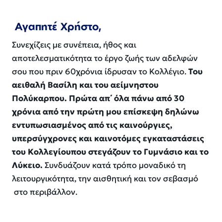
Αγαπητέ Χρήστο,
Συνεχίζεις με συνέπεια, ήθος και
αποτελεσματικότητα το έργο ζωής των αδελφών
σου που πριν 60χρόνια ίδρυσαν το Κολλέγιο.
Του
αειθαλή Βασίλη και του αείμνηστου
Πολύκαρπου.
Πρώτα
απ
΄
όλα
πάνω από 30
χρόνια από την πρώτη μου επίσκεψη
δηλώνω
εντυπωσιασμένος από τις
καινούργιες,
υπερσύγχρονες και καινοτόμες εγκαταστάσεις
του Κολλεγίου
που στεγάζουν το Γυμνάσιο και το
Λύκειο.
Σ
υνδυάζουν κατά τρόπο μοναδικό τη
λειτουργικότητα
,
την αισθητική και τον σεβασμό
στο περιβάλλον.