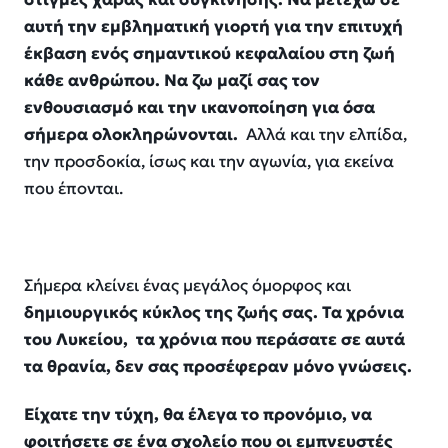
αυτή την εμβληματική γιορτή
για την επιτυχή
έκβαση
ενός
σημαντικού κεφαλαίου στη ζωή
κάθε ανθρώπου. Να ζω μαζί σας τον
ενθουσιασμό και την ικανοποίηση για όσα
σήμερα ολοκληρώνονται.
Αλλά και την ελπίδα,
την προσδοκ
ία, ίσως και την αγωνία, για
εκείνα
που
έπονται.
Σήμερα κλείνει ένας μεγάλος όμορφος και
δημιουργικός κύκλος της ζωής σας. Τα χρόνια
του Λυκείου
,
τα χρόνια
που περάσατε σε αυτά
τα θρανία
,
δεν σας προσέφεραν μόνο γνώσεις.
Είχατε την τύχη
,
θα έλεγα
το προνόμιο,
να
φοιτήσετε σε ένα σχολείο που οι εμπνευστές