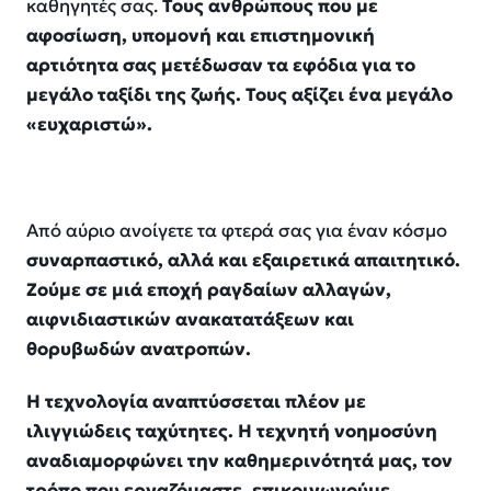
καθηγητές
σας
.
Τους ανθρώπους
που με
αφοσίωση, υπομονή και επιστημονική
αρτιότητα σας μετέδωσαν τα εφόδια για το
μεγάλο ταξίδι της ζωής. Τους αξίζει ένα μεγάλο
«ευχαριστώ».
Από αύριο ανοίγετε τα φτερά σας για έναν κόσμο
συναρπαστικό
,
αλλά και εξαιρετικά απαιτητικό.
Ζούμε σε
μιά
εποχή ραγδαίων αλλαγών
,
αιφνιδιαστικών ανακατατάξεων
και
θορυβωδών ανατροπών.
Η τεχνολογία αναπτύσσεται
πλέον
με
ιλιγγιώδεις ταχύτητες. Η τεχνητή νοημοσύνη
αναδιαμορφώνει την καθημερινότητά μας
, τον
τρόπο που εργαζόμαστε, επικοινωνούμε,