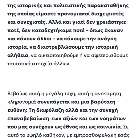
της ιστορικής και πολιτιστικής παρακαταθήκης
της οποίας είμαστε
προνομιακοί διαχειριστές
και συνεχιστές. Αλλά και γιατί δεν
χρειάστηκε
ποτέ,
δεν καταδεχτήκαμε
ποτέ –
όπως έκαναν
και κάνουν άλλοι
–
να
κάνουμε
την ανάγκη
ιστορία, να
διαστρεβλώσουμε την ιστορική
αλήθεια
, να οικειοπο
ιηθούμε ή να σφετερισθούμε
ταυτ
ο
τικά
στοιχεία άλλων.
Βεβαί
ω
ς αυτή η μεγάλη τύχη, αυτή η ανεκτίμητη
κληρονομιά
συνεπάγεται και μια βαρύτατη
ευθύνη: Τ
η διαφύλαξη αλλά και τ
ην συνεχή
επαναβεβαίωση
των αξιών και των νοημάτων
που μας συνέχουν ως έθνος και ως κοινωνία
. Σε
αυτό το υψηλό καθήκον
,
με εμπροσθοφυλακή εσάς