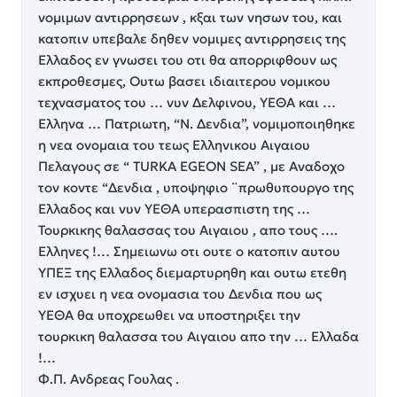
νομιμων αντιρρησεων , κξαι των νησων του, και
κατοπιν υπεβαλε δηθεν νομιμες αντιρρησεις της
Ελλαδος εν γνωσει του οτι θα απορριφθουν ως
εκπροθεσμες, Ουτω βασει ιδιαιτερου νομικου
τεχνασματος του … νυν Δελφινου, ΥΕΘΑ και …
Ελληνα … Πατριωτη, “Ν. Δενδια”, νομιμοποιηθηκε
η νεα ονομαια του τεως Ελληνικου Αιγαιου
Πελαγους σε “ TURKA EGEON SEA” , με Αναδοχο
τον κοντε “Δενδια , υποψηφιο ¨πρωθυπουργο της
Ελλαδος και νυν ΥΕΘΑ υπερασπιστη της …
Τουρκικης θαλασσας του Αιγαιου , απο τους ….
Ελληνες !… Σημειωνω οτι ουτε ο κατοπιν αυτου
ΥΠΕΞ της Ελλαδος διεμαρτυρηθη και ουτω ετεθη
εν ισχυει η νεα ονομασια του Δενδια που ως
ΥΕΘΑ θα υποχρεωθει να υποστηριξει την
τουρκικη θαλασσα του Αιγαιου απο την … Ελλαδα
!…
Φ.Π. Ανδρεας Γουλας .