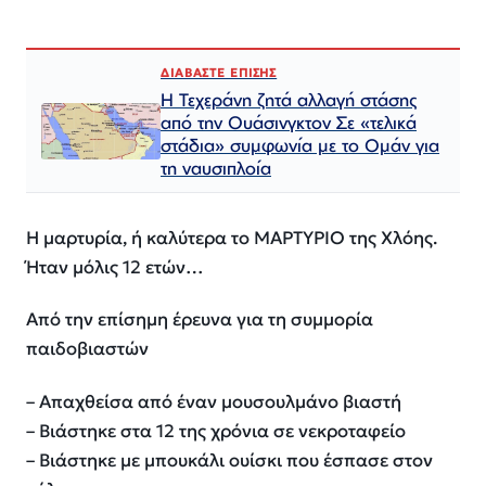
ΔΙΑΒΑΣΤΕ ΕΠΙΣΗΣ
Η Τεχεράνη ζητά αλλαγή στάσης
από την Ουάσινγκτον Σε «τελικά
στάδια» συμφωνία με το Ομάν για
τη ναυσιπλοία
Η μαρτυρία, ή καλύτερα το ΜΑΡΤΥΡΙΟ της Χλόης.
Ήταν μόλις 12 ετών…
Από την επίσημη έρευνα για τη συμμορία
παιδοβιαστών
– Απαχθείσα από έναν μουσουλμάνο βιαστή
– Βιάστηκε στα 12 της χρόνια σε νεκροταφείο
– Βιάστηκε με μπουκάλι ουίσκι που έσπασε στον