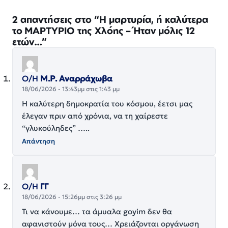
2 απαντήσεις στο “Η μαρτυρία, ή καλύτερα
το ΜΑΡΤΥΡΙΟ της Χλόης – Ήταν μόλις 12
ετών…”
Ο/Η
Μ.Ρ. Αναρράχωβα
18/06/2026 - 13:43μμ στις 1:43 μμ
Η καλύτερη δημοκρατία του κόσμου, έετσι μας
έλεγαν πριν από χρόνια, να τη χαίρεστε
“γλυκούληδες” …..
Απάντηση
Ο/Η
ΓΓ
18/06/2026 - 15:26μμ στις 3:26 μμ
Τι να κάνουμε… τα άμυαλα goyim δεν θα
αφανιστούν μόνα τους… Χρειάζονται οργάνωση