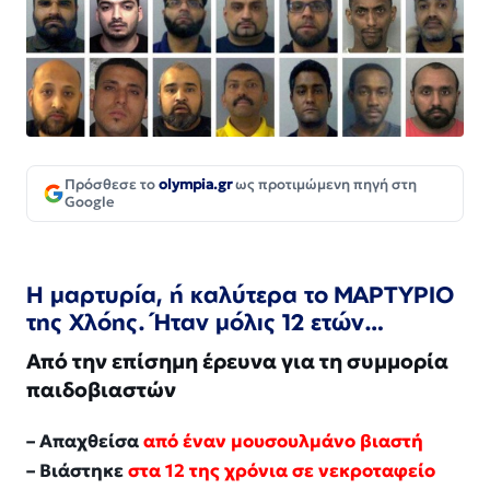
Πρόσθεσε το
olympia.gr
ως προτιμώμενη πηγή στη
Google
Η μαρτυρία, ή καλύτερα το ΜΑΡΤΥΡΙΟ
της Χλόης. Ήταν μόλις 12 ετών…
Από την επίσημη έρευνα για τη συμμορία
παιδοβιαστών
– Απαχθείσα
από έναν μουσουλμάνο βιαστή
– Βιάστηκε
στα 12 της χρόνια σε νεκροταφείο