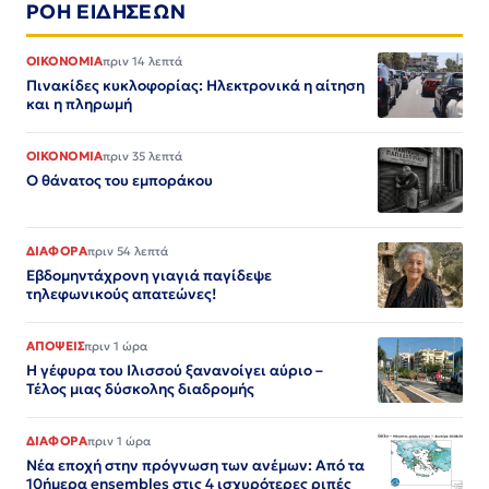
ΡΟΗ ΕΙΔΗΣΕΩΝ
ΟΙΚΟΝΟΜΙΑ
πριν 14 λεπτά
Πινακίδες κυκλοφορίας: Ηλεκτρονικά η αίτηση
και η πληρωμή
ΟΙΚΟΝΟΜΙΑ
πριν 35 λεπτά
Ο θάνατος του εμποράκου
ΔΙΑΦΟΡΑ
πριν 54 λεπτά
Εβδομηντάχρονη γιαγιά παγίδεψε
τηλεφωνικούς απατεώνες!
ΑΠΟΨΕΙΣ
πριν 1 ώρα
Η γέφυρα του Ιλισσού ξανανοίγει αύριο –
Τέλος μιας δύσκολης διαδρομής
ΔΙΑΦΟΡΑ
πριν 1 ώρα
Νέα εποχή στην πρόγνωση των ανέμων: Από τα
10ήμερα ensembles στις 4 ισχυρότερες ριπές