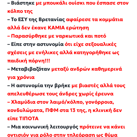
– Βιάστηκε
με μπουκάλι ουίσκι που έσπασε στον
κόλπο της
– Το ΕΣΥ της Βρετανίας
αφαίρεσε τα κομμάτια
αλλά δεν έκανε ΚΑΜΙΑ ερώτηση
– Παρασύρθηκε με ναρκωτικά και ποτό
– Είπε στην αστυνομία
ότι είχε σεξουαλικές
σχέσεις με ενήλικες αλλά κατηγορήθηκε ως
παιδική πόρνη!!!
– Μεταβιβαζόταν
μεταξύ ανδρών καθημερινά
για χρόνια
– Η αστυνομία την βρήκε
με βιαστές αλλά τους
απελευθέρωσε τους άνδρες χωρίς έρευνα
– Χλαμύδια στον λαιμό/κόλπο, γονόρροια,
κονδυλώματα, ΠΦΜ στα 13 της, η κλινική δεν
είπε ΤΙΠΟΤΑ
– Μια κοινωνική λειτουργός
πρότεινε να κάνει
οντισιόν για ρόλο στην τηλεόραση ως θύμα