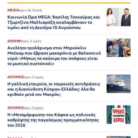
MEDIA
πριν 54 λεπτά
Κοινωνία Ώρα MEGA: Βασίλης Τσεκούρας και
Τζωρτζίνα Μαλλιαρόζη αναλαμβάνουν το
τιμόνι από τη Δευτέρα 10 Αυγούστου
ΔΙΕΘΝΗ
πριν 2 ώρες
Ανελέητο τρολάρισμα στον Μπρούκλιν
Μπέκαμ που έβρασε μακαρόνια με θαλασσινό
νερό: «Μήπως τα καύσιμα του σκάφους είναι
το μυστικό συστατικό;»
ΑΠΟΨΕΙΣ
πριν 2 ώρες
Η γαλλική εταιρεία, οι τουρκικές αντιδράσεις
και η διασύνδεση Κύπρου-Ελλάδας: όλα θα
κριθούν μετά τον Μακρόν;
ΑΠΟΨΕΙΣ
πριν 3 ώρες
Η «Μεταμόρφωση» του Κάφκα ως πολιτικός
καθρέφτης της παγκόσμιας πραγματικότητας
του 2026