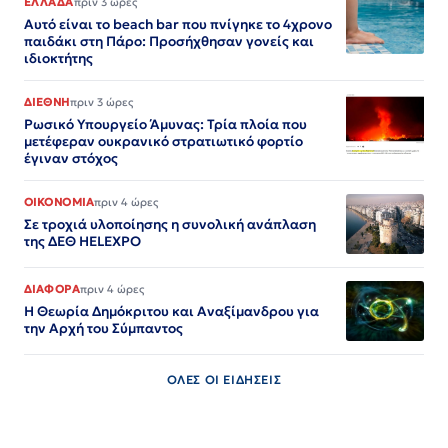
ΕΛΛΑΔΑ
πριν 3 ώρες
Αυτό είναι το beach bar που πνίγηκε το 4χρονο
παιδάκι στη Πάρο: Προσήχθησαν γονείς και
ιδιοκτήτης
ΔΙΕΘΝΗ
πριν 3 ώρες
Ρωσικό Υπουργείο Άμυνας: Τρία πλοία που
μετέφεραν ουκρανικό στρατιωτικό φορτίο
έγιναν στόχος
ΟΙΚΟΝΟΜΙΑ
πριν 4 ώρες
Σε τροχιά υλοποίησης η συνολική ανάπλαση
της ΔΕΘ HELEXPO
ΔΙΑΦΟΡΑ
πριν 4 ώρες
Η Θεωρία Δημόκριτου και Αναξίμανδρου για
την Αρχή του Σύμπαντος
ΟΛΕΣ ΟΙ ΕΙΔΗΣΕΙΣ