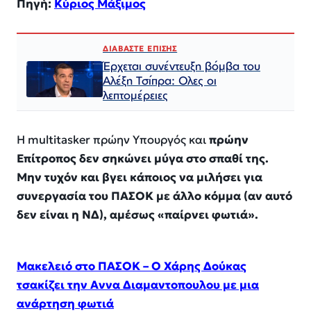
Πηγή:
Κύριος Μάξιμος
ΔΙΑΒΑΣΤΕ ΕΠΙΣΗΣ
Έρχεται συνέντευξη βόμβα του
Αλέξη Τσίπρα: Ολες οι
λεπτομέρειες
Η multitasker πρώην Υπουργός και
πρώην
Επίτροπος δεν σηκώνει μύγα στο σπαθί της.
Μην τυχόν και βγει κάποιος να μιλήσει για
συνεργασία του ΠΑΣΟΚ με άλλο κόμμα (αν αυτό
δεν είναι η ΝΔ), αμέσως «παίρνει φωτιά».
Μακελειό στο ΠΑΣΟΚ – Ο Χάρης Δούκας
τσακίζει την Αννα Διαμαντοπουλου με μια
ανάρτηση φωτιά