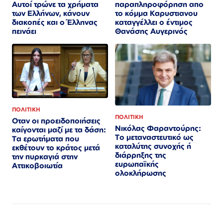
παραπληροφόρηση απο
Αυτοί τρώνε τα χρήματα
το κόμμα Καρυστιανου
των Ελλήνων, κάνουν
καταγγέλλει ο έντιμος
διακοπές και ο Έλληνας
Θανάσης Αυγερινός
πεινάει
ΠΟΛΙΤΙΚΗ
ΠΟΛΙΤΙΚΗ
Οταν οι προειδοποιήσεις
Νικόλας Φαραντούρης:
καίγονται μαζί με τα δάση:
Το μεταναστευτικό ως
Τα ερωτήματα που
καταλύτης συνοχής ή
εκθέτουν το κράτος μετά
διάρρηξης της
την πυρκαγιά στην
ευρωπαϊκής
Αττικοβοιωτία
ολοκλήρωσης