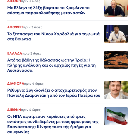
ΔΙΕΘΝΗ
πριν 3 ώρες
Με Ελληνική λέξη βάφτισε το Κρεμλινο το
σύστημα παρακολούθησης μεταναστών
ΑΠΟΨΕΙΣ
πριν 3 ώρες
Το ξέσπασμα του Νίκου Χαρδαλιά για τη φωτιά
στη Βοιωτια
ΕΛΛΑΔΑ
πριν 3 ώρες
Από τα βάθη της θάλασσας ως την Τροία: Η
πλήρης ανάλυση και οι αρχαίες πηγές για τη
Λυσιάνασσα
ΔΙΑΦΟΡΑ
πριν 4 ώρες
Ρέθυμνο: Συγκλονίζει ο αποχαιρετισμός στον
Παντελή Διαμαντάκη από τον Ιερέα Πατέρα του
ΔΙΕΘΝΗ
πριν 4 ώρες
Οι ΗΠΑ αφαίρεσαν κυρώσεις από τρεις
οντότητες συνδεδεμένες με τους φρουρούς της
Επανάστασης: Κίνηση τακτικής ή σήμα για
συμφωνία;