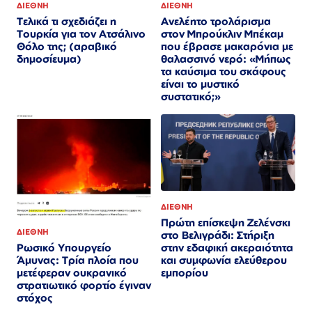
ΔΙΕΘΝΗ
ΔΙΕΘΝΗ
Τελικά τι σχεδιάζει η
Ανελέητο τρολάρισμα
Τουρκία για τον Ατσάλινο
στον Μπρούκλιν Μπέκαμ
Θόλο της; (αραβικό
που έβρασε μακαρόνια με
δημοσίευμα)
θαλασσινό νερό: «Μήπως
τα καύσιμα του σκάφους
είναι το μυστικό
συστατικό;»
ΔΙΕΘΝΗ
Πρώτη επίσκεψη Ζελένσκι
ΔΙΕΘΝΗ
στο Βελιγράδι: Στήριξη
στην εδαφική ακεραιότητα
Ρωσικό Υπουργείο
και συμφωνία ελεύθερου
Άμυνας: Τρία πλοία που
εμπορίου
μετέφεραν ουκρανικό
στρατιωτικό φορτίο έγιναν
στόχος