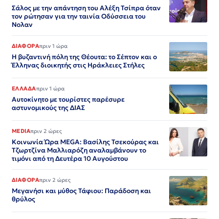
Σάλος με την απάντηση του Αλέξη Τσίπρα όταν
τον ρώτησαν για την ταινία Οδύσσεια του
Νολαν
ΔΙΑΦΟΡΑ
πριν 1 ώρα
Η βυζαντινή πόλη της Θέουτα: το Σέπτον και ο
Έλληνας διοικητής στις Ηράκλειες Στήλες
ΕΛΛΑΔΑ
πριν 1 ώρα
Αυτοκίνητο με τουρίστες παρέσυρε
αστυνομικούς της ΔΙΑΣ
MEDIA
πριν 2 ώρες
Κοινωνία Ώρα MEGA: Βασίλης Τσεκούρας και
Τζωρτζίνα Μαλλιαρόζη αναλαμβάνουν το
τιμόνι από τη Δευτέρα 10 Αυγούστου
ΔΙΑΦΟΡΑ
πριν 2 ώρες
Μεγανήσι και μύθος Τάφιου: Παράδοση και
θρύλος