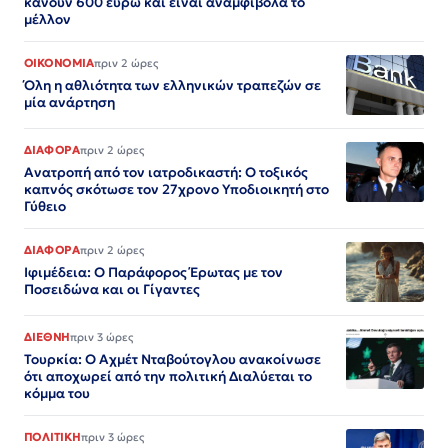
κάνουν 600 ευρώ και είναι αναμφίβολα το
μέλλον
ΟΙΚΟΝΟΜΙΑ
πριν 2 ώρες
Όλη η αθλιότητα των ελληνικών τραπεζών σε
μία ανάρτηση
ΔΙΑΦΟΡΑ
πριν 2 ώρες
Ανατροπή από τον ιατροδικαστή: Ο τοξικός
καπνός σκότωσε τον 27χρονο Υποδιοικητή στο
Γύθειο
ΔΙΑΦΟΡΑ
πριν 2 ώρες
Ιφιμέδεια: Ο Παράφορος Έρωτας με τον
Ποσειδώνα και οι Γίγαντες
ΔΙΕΘΝΗ
πριν 3 ώρες
Τουρκία: Ο Αχμέτ Νταβούτογλου ανακοίνωσε
ότι αποχωρεί από την πολιτική Διαλύεται το
κόμμα του
ΠΟΛΙΤΙΚΗ
πριν 3 ώρες