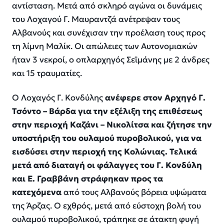
αντίσταση. Μετά από σκληρό αγώνα οι δυνάμεις
του Λοχαγού Γ. Μαυραντζά ανέτρεψαν τους
Αλβανούς και συνέχισαν την προέλαση τους προς
τη λίμνη Μαλίκ. Οι απώλειες των Αυτονομιακών
ήταν 3 νεκροί, ο οπλαρχηγός Σεϊμάνης με 2 άνδρες
και 15 τραυματίες.
Ο Λοχαγός Γ. Κονδύλης
ανέφερε στον Αρχηγό Γ.
Τσόντο – Βάρδα για την εξέλιξη της επιθέσεως
στην περιοχή Καζάνι – Νικολίτσα και ζήτησε την
υποστήριξη του ουλαμού πυροβολικού, για να
εισδύσει στην περιοχή της Κολώνιας. Τελικά
μετά από διαταγή οι φάλαγγες του Γ. Κονδύλη
και Ε. Γραββάνη στράφηκαν προς τα
κατεχόμενα
από τους Αλβανούς βόρεια υψώματα
της Άρζας. Ο εχθρός, μετά από εύστοχη βολή του
ουλαμού πυροβολικού, τράπηκε σε άτακτη φυγή