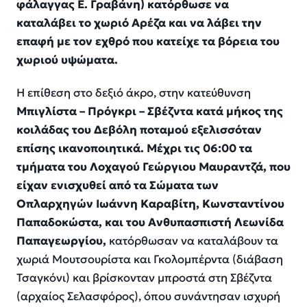
φάλαγγας Ε. Γραβάνη) κατόρθωσε να
καταλάβει το χωριό Αρέζα και να λάβει την
επαφή με τον εχθρό που κατείχε τα βόρεια του
χωριού υψώματα.
Η επίθεση στο δεξιό άκρο, στην κατεύθυνση
Μπιγλίστα – Πρόγκρι – Σβέζντα κατά μήκος της
κοιλάδας του Δεβόλη ποταμού εξελισσόταν
επίσης ικανοποιητικά. Μέχρι τις 06:00 τα
τμήματα του Λοχαγού Γεώργιου Μαυραντζά, που
είχαν ενισχυθεί από τα Σώματα των
Οπλαρχηγών Ιωάννη Καραβίτη, Κωνσταντίνου
Παπαδοκώστα, και του Ανθυπασπιστή Λεωνίδα
Παπαγεωργίου,
κατόρθωσαν να καταλάβουν τα
χωριά Μουτσουρίστα και Γκολομπέρντα (διάβαση
Τσαγκόνι) και βρίσκονταν μπροστά στη Σβέζντα
(αρχαίος Σελασφόρος), όπου συνάντησαν ισχυρή