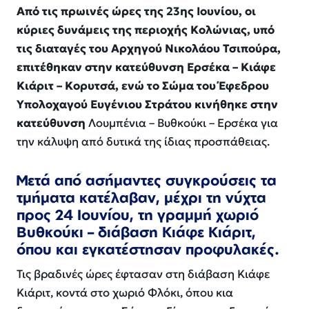
Από τις πρωινές ώρες της 23ης Ιουνίου, οι
κύριες δυνάμεις της περιοχής Κολώνιας, υπό
τις διαταγές του Αρχηγού Νικολάου Τσιπούρα,
επιτέθηκαν στην κατεύθυνση Ερσέκα – Κιάφε
Κιάριτ – Κορυτσά, ενώ το Σώμα του Έφεδρου
Υπολοχαγού Ευγένιου Στράτου κινήθηκε στην
κατεύθυνση
Λουμπένια – Βυθκούκι – Ερσέκα για
την κάλυψη από δυτικά της ίδιας προσπάθειας.
Μετά από ασήμαντες συγκρούσεις τα
τμήματα κατέλαβαν, μέχρι τη νύχτα
προς 24 Ιουνίου, τη γραμμή χωριό
Βυθκούκι – διάβαση Κιάφε Κιάριτ,
όπου και εγκατέστησαν προφυλακές.
Τις βραδινές ώρες έφτασαν στη διάβαση Κιάφε
Κιάριτ, κοντά στο χωριό Φλόκι, όπου κια