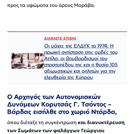
προς τα υψώματα του όρους Μοράβα.
ΔΙΑΒΑΣΤΕ ΕΠΙΣΗΣ
Οι μάχες της ΕΛΔΥΚ το 1974: Η
ηρωική αντίσταση στις ορδές του
Αττίλα, οι βομβαρδισμοί του
στρατοπέδου της και η θυσία 105
αξιωματικών και οπλιτών για την
ελευθερία της Κύπρου
Ο Αρχηγός των Αυτονομιακών
Δυνάμεων Κορυτσάς Γ. Τσόντος –
Βάρδας εισήλθε στο χωριό Ντάρδα,
όπου διέταξε τη συγκέντρωση
και διανυκτέρευση
των Σωμάτων των φαλάγγων Γεώργιου