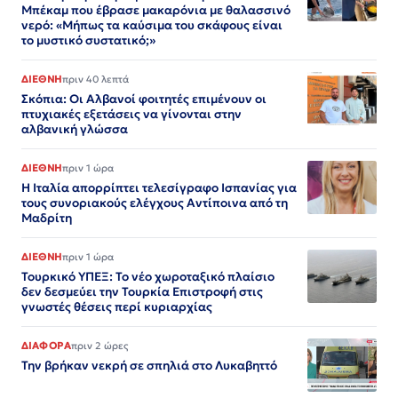
Μπέκαμ που έβρασε μακαρόνια με θαλασσινό
νερό: «Μήπως τα καύσιμα του σκάφους είναι
το μυστικό συστατικό;»
ΔΙΕΘΝΗ
πριν 40 λεπτά
Σκόπια: Οι Αλβανοί φοιτητές επιμένουν οι
πτυχιακές εξετάσεις να γίνονται στην
αλβανική γλώσσα
ΔΙΕΘΝΗ
πριν 1 ώρα
Η Ιταλία απορρίπτει τελεσίγραφο Ισπανίας για
τους συνοριακούς ελέγχους Αντίποινα από τη
Μαδρίτη
ΔΙΕΘΝΗ
πριν 1 ώρα
Τουρκικό ΥΠΕΞ: Το νέο χωροταξικό πλαίσιο
δεν δεσμεύει την Τουρκία Επιστροφή στις
γνωστές θέσεις περί κυριαρχίας
ΔΙΑΦΟΡΑ
πριν 2 ώρες
Την βρήκαν νεκρή σε σπηλιά στο Λυκαβηττό