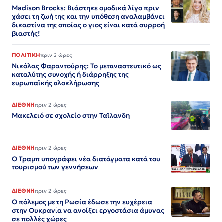
Madison Brooks: Βιάστηκε ομαδικά λίγο πριν
χάσει τη ζωή της και την υπόθεση αναλαμβάνει
δικαστίνα της οποίας ο γιος είναι κατά συρροή
βιαστής!
ΠΟΛΙΤΙΚΗ
πριν 2 ώρες
Νικόλας Φαραντούρης: Το μεταναστευτικό ως
καταλύτης συνοχής ή διάρρηξης της
ευρωπαϊκής ολοκλήρωσης
ΔΙΕΘΝΗ
πριν 2 ώρες
Μακελειό σε σχολείο στην Ταϊλανδη
ΔΙΕΘΝΗ
πριν 2 ώρες
Ο Τραμπ υπογράφει νέα διατάγματα κατά του
τουρισμού των γεννήσεων
ΔΙΕΘΝΗ
πριν 2 ώρες
Ο πόλεμος με τη Ρωσία έδωσε την ευχέρεια
στην Ουκρανία να ανοίξει εργοστάσια άμυνας
σε πολλές χώρες