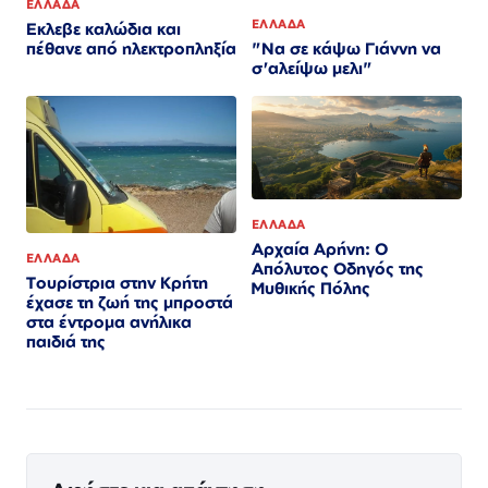
ΕΛΛΑΔΑ
ΕΛΛΑΔΑ
Εκλεβε καλώδια και
"Να σε κάψω Γιάννη να
πέθανε από ηλεκτροπληξία
σ'αλείψω μελι"
ΕΛΛΑΔΑ
Αρχαία Αρήνη: Ο
ΕΛΛΑΔΑ
Απόλυτος Οδηγός της
Τουρίστρια στην Κρήτη
Μυθικής Πόλης
έχασε τη ζωή της μπροστά
στα έντρομα ανήλικα
παιδιά της