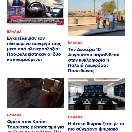
ΕΛΛΑΔΑ
Εγκατέλειψαν τον
ηλικιωμένο συνεργό τους
ΕΛΛΑΔΑ
μετά από ηλεκτροπληξία:
Την Δευτέρα 10
Προφυλακίστηκαν οι δύο
Αυγούστου παραδίδεται
κατηγορούμενοι
στην κυκλοφορία η
Παλαιά Λεωφόρος
Ποσειδώνος
ΕΛΛΑΔΑ
ΕΛΛΑΔΑ
Φρίκη στην Κρήτη:
Η Αττική θωρακίζεται με το
Τουρίστας ρώτησε τιμή για
πιο σύγχρονο ψηφιακό