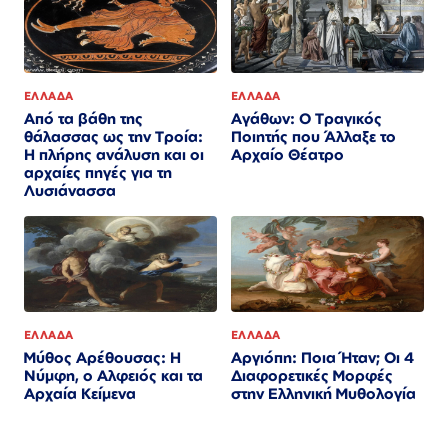
ΕΛΛΑΔΑ
ΕΛΛΑΔΑ
Από τα βάθη της
Αγάθων: Ο Τραγικός
θάλασσας ως την Τροία:
Ποιητής που Άλλαξε το
Η πλήρης ανάλυση και οι
Αρχαίο Θέατρο
αρχαίες πηγές για τη
Λυσιάνασσα
ΕΛΛΑΔΑ
ΕΛΛΑΔΑ
Μύθος Αρέθουσας: Η
Αργιόπη: Ποια Ήταν; Οι 4
Νύμφη, ο Αλφειός και τα
Διαφορετικές Μορφές
Αρχαία Κείμενα
στην Ελληνική Μυθολογία