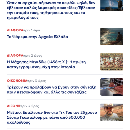
Όταν οι αρχαίοι σήκωναν το κεφάλι ψηλά, δεν
έβλεπαν απλώς λαμπερές κουκκίδες: Έβλεπαν
την ιστορία τους, τη θρησκεία τους και το
ημερολόγιό τους
ΔΙΑΦΟΡΑ
πριν 1 ώρα
Το Ψάρεμα στην Αρχαία Ελλάδα
ΔΙΑΦΟΡΑ
πριν 2 ώρες
Η Μάχη της Μεγιδδώ (1458 π.Χ.): Η πρώτη
καταγεγραμμένη μάχη στην Ιστορία
ΟΙΚΟΝΟΜΙΑ
πριν 3 ώρες
Τρέχουν να προλάβουν να βγουν στην σύνταξη
πριν πετσοκόψουν και άλλο τις συντάξεις
ΔΙΕΘΝΗ
πριν 3 ώρες
Μεξικο: Εκτέλεσαν live στο Τικ Τοκ τον 25χρονο
Σέσαρ Γκαστέλουμ με πάνω από 500.000
ακολούθους