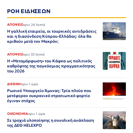
ΡΟΗ ΕΙΔΗΣΕΩΝ
ΑΠΟΨΕΙΣ
πριν 26 λεπτά
Η γαλλική εταιρεία, οι τουρκικές αντιδράσεις
και η διασύνδεση Κύπρου-Ελλάδας: όλα θα
κριθούν μετά τον Μακρόν;
ΑΠΟΨΕΙΣ
πριν 53 λεπτά
Η «Μεταμόρφωση» του Κάφκα ως πολιτικός
καθρέφτης της παγκόσμιας πραγματικότητας
του 2026
ΔΙΕΘΝΗ
πριν 1 ώρα
Ρωσικό Υπουργείο Άμυνας: Τρία πλοία που
μετέφεραν ουκρανικό στρατιωτικό φορτίο
έγιναν στόχος
ΟΙΚΟΝΟΜΙΑ
πριν 1 ώρα
Σε τροχιά υλοποίησης η συνολική ανάπλαση
της ΔΕΘ HELEXPO