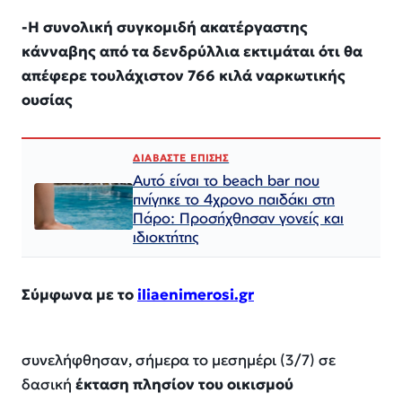
-Η συνολική συγκομιδή ακατέργαστης
κάνναβης από τα δενδρύλλια εκτιμάται ότι θα
απέφερε τουλάχιστον 766 κιλά ναρκωτικής
ουσίας
ΔΙΑΒΑΣΤΕ ΕΠΙΣΗΣ
Αυτό είναι το beach bar που
πνίγηκε το 4χρονο παιδάκι στη
Πάρο: Προσήχθησαν γονείς και
ιδιοκτήτης
Σύμφωνα με το
iliaenimerosi.gr
συνελήφθησαν, σήμερα το μεσημέρι (3/7) σε
δασική
έκταση πλησίον του οικισμού