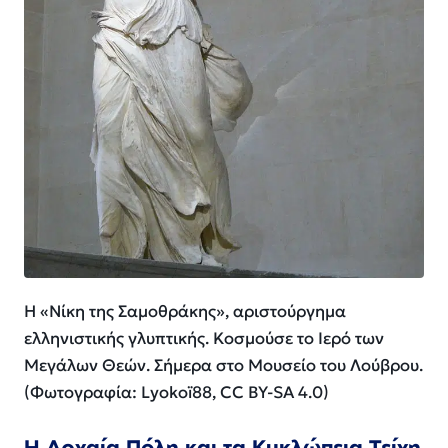
Η «Νίκη της Σαμοθράκης», αριστούργημα
ελληνιστικής γλυπτικής. Κοσμούσε το Ιερό των
Μεγάλων Θεών. Σήμερα στο Μουσείο του Λούβρου.
(Φωτογραφία: Lyokoï88, CC BY-SA 4.0)
Η Αρχαία Πόλη και τα Κυκλώπεια Τείχη