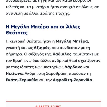
συνδεδεμένες με τη γη και τον κάτω κόσμο. Οι
τελετές και τα μυστήρια ήταν ανοιχτά σε όλους, σε
αντίθεση με άλλα ιερά της εποχής.
Η Μεγάλη Μητέρα και οι Άλλες
Θεότητες
Η κεντρική θεότητα ήταν η
Μεγάλη Μητέρα
,
γνωστή και ως
Αξιηρός
, που συνδεόταν με τη
Δήμητρα. Ο σύζυγός της,
Κάδμιλος
, ταυτίστηκε με
τον Ερμή, ενώ δύο άλλοι ανδρικοί θεοί σχετίζονταν
με τους ιδρυτές των μυστηρίων,
Δάρδανο
και
Ηετίωνα
. Ακόμη, στη Σαμοθράκη τιμούσαν τη
Εκάτη-Ζερυνθία
και την
Αφροδίτη-Ζερυνθία
.
ΔΙΑΒΑΣΤΕ ΕΠΙΣΗΣ