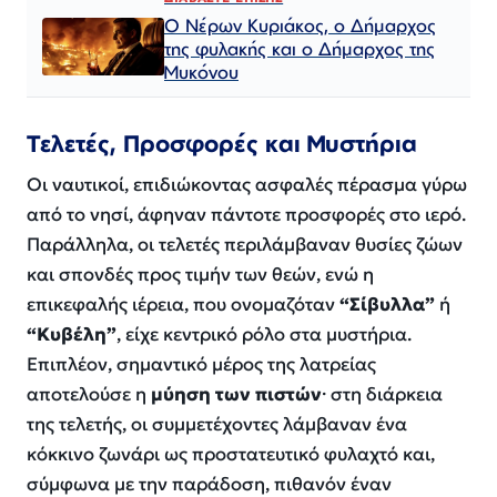
Ο Νέρων Κυριάκος, o Δήμαρχος
της φυλακής και ο Δήμαρχος της
Μυκόνου
Τελετές, Προσφορές και Μυστήρια
Οι ναυτικοί, επιδιώκοντας ασφαλές πέρασμα γύρω
από το νησί, άφηναν πάντοτε προσφορές στο ιερό.
Παράλληλα, οι τελετές περιλάμβαναν θυσίες ζώων
και σπονδές προς τιμήν των θεών, ενώ η
επικεφαλής ιέρεια, που ονομαζόταν
“Σίβυλλα”
ή
“Κυβέλη”
, είχε κεντρικό ρόλο στα μυστήρια.
Επιπλέον, σημαντικό μέρος της λατρείας
αποτελούσε η
μύηση των πιστών
· στη διάρκεια
της τελετής, οι συμμετέχοντες λάμβαναν ένα
κόκκινο ζωνάρι ως προστατευτικό φυλαχτό και,
σύμφωνα με την παράδοση, πιθανόν έναν