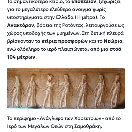
Το σημαντικότερο κτίριο, το
Εποπτείον
, ξεχωρίζει
για το μεγαλύτερο ελεύθερο άνοιγμα χωρίς
υποστηρίγματα στην Ελλάδα (11 μέτρα). Το
Ανακτόρον
, βόρεια της Ροτόντας, λειτουργούσε ως
χώρος υποδοχής των μυημένων. Στη δυτική πλευρά
βρίσκονταν τα
κτίρια προσφορών
και το
Νεώριο
,
ενώ ολόκληρο το ιερό πλαισιώνεται από μια
στοά
104 μέτρων
.
Το περίφημο «Ανάγλυφο των Χορευτριών» από το
Ιερό των Μεγάλων Θεών στη Σαμοθράκη.