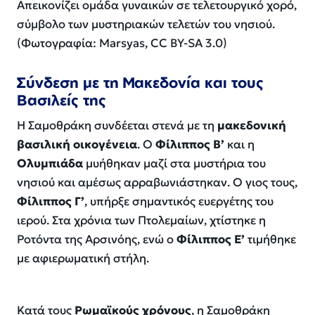
Απεικονίζει ομάδα γυναικών σε τελετουργικό χορό,
σύμβολο των μυστηριακών τελετών του νησιού.
(Φωτογραφία: Marsyas, CC BY-SA 3.0)
Σύνδεση με τη Μακεδονία και τους
Βασιλείς της
Η Σαμοθράκη συνδέεται στενά με τη
μακεδονική
βασιλική οικογένεια
. Ο
Φίλιππος Β’
και η
Ολυμπιάδα
μυήθηκαν μαζί στα μυστήρια του
νησιού και αμέσως αρραβωνιάστηκαν. Ο γιος τους,
Φίλιππος Γ’
, υπήρξε σημαντικός ευεργέτης του
ιερού. Στα χρόνια των Πτολεμαίων, χτίστηκε η
Ροτόντα της Αρσινόης, ενώ ο
Φίλιππος Ε’
τιμήθηκε
με αφιερωματική στήλη.
Κατά τους
Ρωμαϊκούς χρόνους
, η Σαμοθράκη