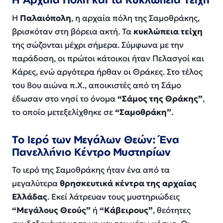
Η
Παλαιόπολη
, η αρχαία πόλη της Σαμοθράκης,
βρισκόταν στη βόρεια ακτή. Τα
κυκλώπεια τείχη
της σώζονται μέχρι σήμερα. Σύμφωνα με την
παράδοση, οι πρώτοι κάτοικοι ήταν Πελασγοί και
Κάρες, ενώ αργότερα ήρθαν οι Θράκες. Στο τέλος
του 8ου αιώνα π.Χ., αποικιστές από τη Σάμο
έδωσαν στο νησί το όνομα
“Σάμος της Θράκης”
,
το οποίο μετεξελίχθηκε σε
“Σαμοθράκη”
.
Το Ιερό των Μεγάλων Θεών: Ένα
Πανελλήνιο Κέντρο Μυστηρίων
Το ιερό της Σαμοθράκης ήταν ένα από τα
μεγαλύτερα
θρησκευτικά κέντρα της αρχαίας
Ελλάδας
. Εκεί λάτρευαν τους μυστηριώδεις
“Μεγάλους Θεούς”
ή
“Κάβειρους”
, θεότητες