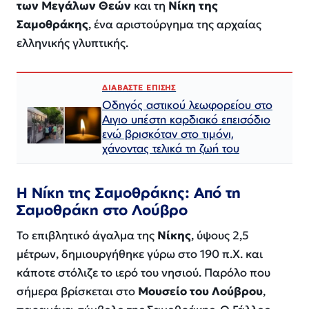
των Μεγάλων Θεών
και τη
Νίκη της
Σαμοθράκης
, ένα αριστούργημα της αρχαίας
ελληνικής γλυπτικής.
ΔΙΑΒΑΣΤΕ ΕΠΙΣΗΣ
Οδηγός αστικού λεωφορείου στο
Αιγιο υπέστη καρδιακό επεισόδιο
ενώ βρισκόταν στο τιμόνι,
χάνοντας τελικά τη ζωή του
Η Νίκη της Σαμοθράκης: Από τη
Σαμοθράκη στο Λούβρο
Το επιβλητικό άγαλμα της
Νίκης
, ύψους 2,5
μέτρων, δημιουργήθηκε γύρω στο 190 π.Χ. και
κάποτε στόλιζε το ιερό του νησιού. Παρόλο που
σήμερα βρίσκεται στο
Μουσείο του Λούβρου
,