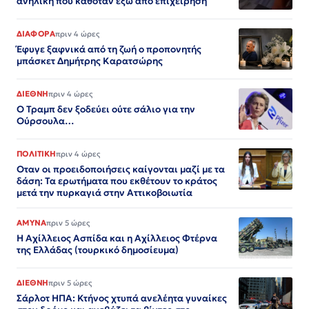
ανήλικη που καθόταν έξω από επιχείρηση
ΔΙΑΦΟΡΑ
πριν 4 ώρες
Έφυγε ξαφνικά από τη ζωή ο προπονητής
μπάσκετ Δημήτρης Καρατσώρης
ΔΙΕΘΝΗ
πριν 4 ώρες
Ο Τραμπ δεν ξοδεύει ούτε σάλιο για την
Ούρσουλα…
ΠΟΛΙΤΙΚΗ
πριν 4 ώρες
Οταν οι προειδοποιήσεις καίγονται μαζί με τα
δάση: Τα ερωτήματα που εκθέτουν το κράτος
μετά την πυρκαγιά στην Αττικοβοιωτία
ΑΜΥΝΑ
πριν 5 ώρες
Η Αχίλλειος Ασπίδα και η Αχίλλειος Φτέρνα
της Ελλάδας (τουρκικό δημοσίευμα)
ΔΙΕΘΝΗ
πριν 5 ώρες
Σάρλοτ ΗΠΑ: Κτήνος χτυπά ανελέητα γυναίκες