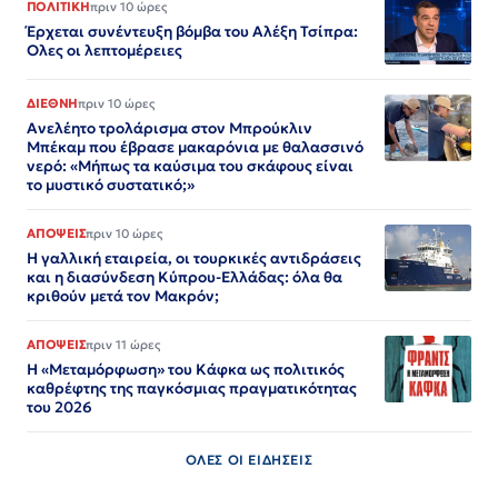
ΠΟΛΙΤΙΚΗ
πριν 10 ώρες
Έρχεται συνέντευξη βόμβα του Αλέξη Τσίπρα:
Ολες οι λεπτομέρειες
ΔΙΕΘΝΗ
πριν 10 ώρες
Ανελέητο τρολάρισμα στον Μπρούκλιν
Μπέκαμ που έβρασε μακαρόνια με θαλασσινό
νερό: «Μήπως τα καύσιμα του σκάφους είναι
το μυστικό συστατικό;»
ΑΠΟΨΕΙΣ
πριν 10 ώρες
Η γαλλική εταιρεία, οι τουρκικές αντιδράσεις
και η διασύνδεση Κύπρου-Ελλάδας: όλα θα
κριθούν μετά τον Μακρόν;
ΑΠΟΨΕΙΣ
πριν 11 ώρες
Η «Μεταμόρφωση» του Κάφκα ως πολιτικός
καθρέφτης της παγκόσμιας πραγματικότητας
του 2026
ΟΛΕΣ ΟΙ ΕΙΔΗΣΕΙΣ