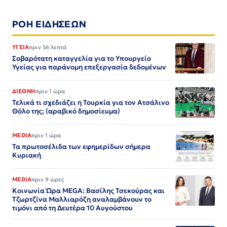
ΡΟΗ ΕΙΔΗΣΕΩΝ
ΥΓΕΙΑ
πριν 56 λεπτά
Σοβαρότατη καταγγελία για το Υπουργείο
Υγείας για παράνομη επεξεργασία δεδομένων
ΔΙΕΘΝΗ
πριν 1 ώρα
Τελικά τι σχεδιάζει η Τουρκία για τον Ατσάλινο
Θόλο της; (αραβικό δημοσίευμα)
MEDIA
πριν 1 ώρα
Τα πρωτοσέλιδα των εφημερίδων σήμερα
Κυριακή
MEDIA
πριν 9 ώρες
Κοινωνία Ώρα MEGA: Βασίλης Τσεκούρας και
Τζωρτζίνα Μαλλιαρόζη αναλαμβάνουν το
τιμόνι από τη Δευτέρα 10 Αυγούστου