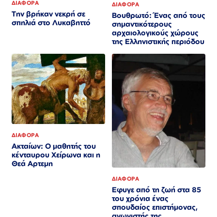
ΔΙΑΦΟΡΑ
ΔΙΑΦΟΡΑ
Την βρήκαν νεκρή σε
Βουθρωτό: Ένας από τους
σπηλιά στο Λυκαβηττό
σημαντικότερους
αρχαιολογικούς χώρους
της Ελληνιστικής περιόδου
ΔΙΑΦΟΡΑ
Ακταίων: Ο μαθητής του
κένταυρου Χείρωνα και η
Θεά Αρτεμη
ΔΙΑΦΟΡΑ
Εφυγε από τη ζωή στα 85
του χρόνια ένας
σπουδαίος επιστήμονας,
αγωνιστής της