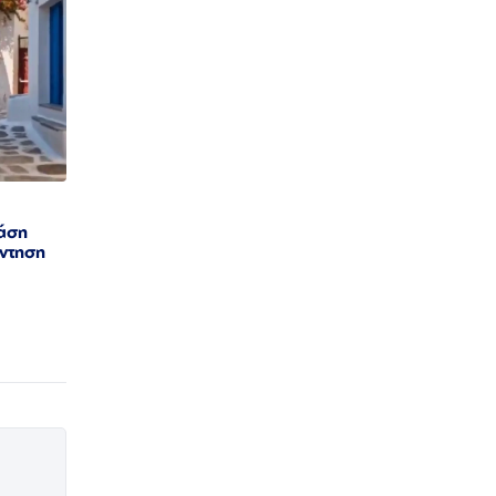
νάση
άντηση