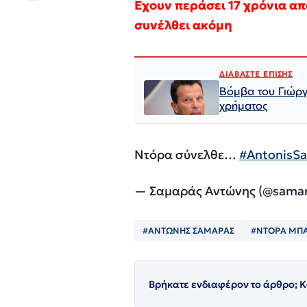
Εχουν περάσει 17 χρόνια απ
συνέλθει ακόμη
ΔΙΑΒΑΣΤΕ ΕΠΙΣΗΣ
Βόμβα του Γιώργ
χρήματος
Ντόρα σύνελθε…
#AntonisS
— Σαμαράς Αντώνης (@samar
#ΑΝΤΩΝΗΣ ΣΑΜΑΡΑΣ
#ΝΤΟΡΑ ΜΠ
Βρήκατε ενδιαφέρον το άρθρο; Κ