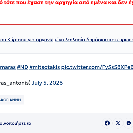
ό τότε που έχασε την αρχηγία από εμένα και δεν έ
ου Κύρτσου για οργανωμένη λεηλασία δημόσιου και ευρωπ
amaras
#ND
#mitsotakis
pic.twitter.com/Fy5sS8XPe
as_antonis)
July 5, 2026
ΑΚΟΓΙΑΝΝΗ
οινοποιήστε το