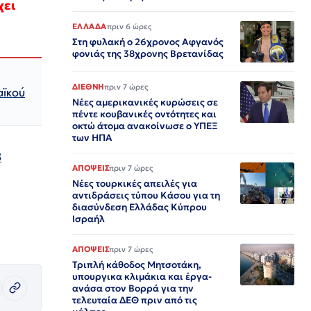
χει
ΕΛΛΑΔΑ
πριν 6 ώρες
Στη φυλακή ο 26χρονος Αφγανός
φονιάς της 38χρονης Βρετανίδας
ΔΙΕΘΝΗ
πριν 7 ώρες
αϊκού
Νέες αμερικανικές κυρώσεις σε
πέντε κουβανικές οντότητες και
οκτώ άτομα ανακοίνωσε ο ΥΠΕΞ
των ΗΠΑ
B
ΑΠΟΨΕΙΣ
πριν 7 ώρες
Νέες τουρκικές απειλές για
αντιδράσεις τύπου Κάσου για τη
διασύνδεση Ελλάδας Κύπρου
Ισραήλ
ΑΠΟΨΕΙΣ
πριν 7 ώρες
Τριπλή κάθοδος Μητσοτάκη,
υπουργικα κλιμάκια και έργα-
ανάσα στον Βορρά για την
τελευταία ΔΕΘ πριν από τις