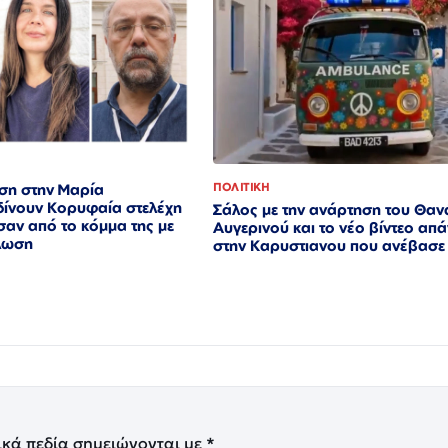
ση στην Μαρία
ΠΟΛΙΤΙΚΗ
δίνουν Κορυφαία στελέχη
Σάλος με την ανάρτηση του Θα
αν από το κόμμα της με
Αυγερινού και το νέο βίντεο απ
ήλωση
στην Καρυστιανου που ανέβασε
ικά πεδία σημειώνονται με
*