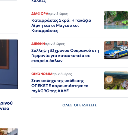
κάλπες
ΔΙΑΦΟΡΑ
πριν 8 ώρες
Καταρράκτες Σκρά: Η Γαλάζια
Λίμνη και οι Μαγευτικοί
Καταρράκτες
ΔΙΕΘΝΗ
πριν 8 ώρες
Σύλληψη 33χρονου Ουκρανού στη
Γερμανία για κατασκοπεία σε
εταιρεία όπλων
ΟΙΚΟΝΟΜΙΑ
πριν 8 ώρες
Στον απόηχο της υπόθεσης
ΟΠΕΚΕΠΕ παρουσιάστηκε το
myAGRO της ΑΑΔΕ
ρινού
ΟΛΕΣ ΟΙ ΕΙΔΗΣΕΙΣ
ίντεο