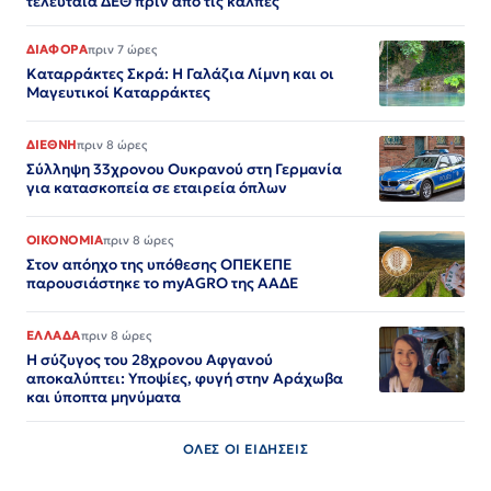
τελευταία ΔΕΘ πριν από τις κάλπες
ΔΙΑΦΟΡΑ
πριν 7 ώρες
Καταρράκτες Σκρά: Η Γαλάζια Λίμνη και οι
Μαγευτικοί Καταρράκτες
ΔΙΕΘΝΗ
πριν 8 ώρες
Σύλληψη 33χρονου Ουκρανού στη Γερμανία
για κατασκοπεία σε εταιρεία όπλων
ΟΙΚΟΝΟΜΙΑ
πριν 8 ώρες
Στον απόηχο της υπόθεσης ΟΠΕΚΕΠΕ
παρουσιάστηκε το myAGRO της ΑΑΔΕ
ΕΛΛΑΔΑ
πριν 8 ώρες
Η σύζυγος του 28χρονου Αφγανού
αποκαλύπτει: Υποψίες, φυγή στην Αράχωβα
και ύποπτα μηνύματα
ΟΛΕΣ ΟΙ ΕΙΔΗΣΕΙΣ