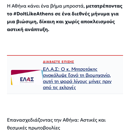
Η Αθήνα κάνει ένα βήμα μπροστά,
μετατρέποντας
το #DoItLikeAthens σε ένα διεθνές μήνυμα για
μια βιώσιμη, δίκαιη και χωρίς αποκλεισμούς
αστική ανάπτυξη.
ΔΙΑΒΑΣΤΕ ΕΠΙΣΗΣ
ΕΛ.Α.Σ: Ο κ. Μητσοτάκης
ανακάλυψε ξανά τη βιομηχανία,
αυτή τη φορά λίγους μήνες πριν
από τις εκλογές
Επανασχεδιάζοντας την Αθήνα: Αστικές και
θεσμικές πρωτοβουλίες