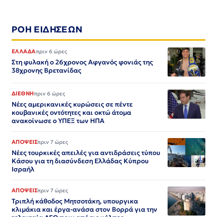
ΡΟΗ ΕΙΔΗΣΕΩΝ
ΕΛΛΑΔΑ
πριν 6 ώρες
Στη φυλακή ο 26χρονος Αφγανός φονιάς της
38χρονης Βρετανίδας
ΔΙΕΘΝΗ
πριν 6 ώρες
Νέες αμερικανικές κυρώσεις σε πέντε
κουβανικές οντότητες και οκτώ άτομα
ανακοίνωσε ο ΥΠΕΞ των ΗΠΑ
ΑΠΟΨΕΙΣ
πριν 7 ώρες
Νέες τουρκικές απειλές για αντιδράσεις τύπου
Κάσου για τη διασύνδεση Ελλάδας Κύπρου
Ισραήλ
ΑΠΟΨΕΙΣ
πριν 7 ώρες
Τριπλή κάθοδος Μητσοτάκη, υπουργικα
κλιμάκια και έργα-ανάσα στον Βορρά για την