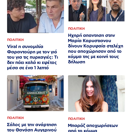
ΠΟΛΙΤΙΚΗ
Ηχηρή απαντηση στην
Μαρία Καρυστιανου
ΠΟΛΙΤΙΚΗ
δίνουν Κορυφαία στελέχη
Viral η συνομιλία
που αποχώρησαν από το
Φαραντούρη με τον γιό
κόμμα της με κοινή τους
του για τις πυρκαγιές: Τι
δήλωση
δεν πάει καλά κι εφέτος
μέσα σε ένα 1 λεπτό
ΠΟΛΙΤΙΚΗ
ΠΟΛΙΤΙΚΗ
Σάλος με την ανάρτηση
Μπαράζ αποχωρήσεων
του Θανάση Αυγερινού
από το κόμμα