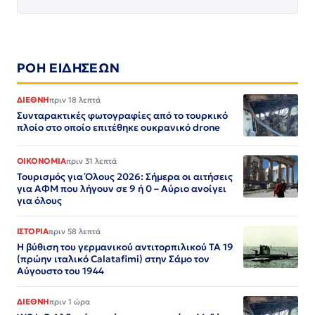
ΡΟΗ ΕΙΔΗΣΕΩΝ
ΔΙΕΘΝΗ
πριν 18 λεπτά
Συνταρακτικές φωτογραφίες από το τουρκικό
πλοίο στο οποίο επιτέθηκε ουκρανικό drone
ΟΙΚΟΝΟΜΙΑ
πριν 31 λεπτά
Τουρισμός για Όλους 2026: Σήμερα οι αιτήσεις
για ΑΦΜ που λήγουν σε 9 ή 0 – Αύριο ανοίγει
για όλους
ΙΣΤΟΡΙΑ
πριν 58 λεπτά
Η βύθιση του γερμανικού αντιτορπιλικού ΤΑ 19
(πρώην ιταλικό Calatafimi) στην Σάμο τον
Αύγουστο του 1944
ΔΙΕΘΝΗ
πριν 1 ώρα