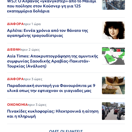
WSJ: Ο Αλβανός «γκάνγκστερ» από το Μαϊάμι
που πούλησε στον Κούσνερ γη για 125
εκατομμύρια δολάρια
ΔΙΑΦΟΡΑ
πριν 1 ώρα
Αρλέτα: Εννέα χρόνια από τον θάνατο της
αγαπημένης τραγουδίστριας
ΔΙΕΘΝΗ
πριν 2 ώρες
Asia Times: Αποκρυπτογράφηση της αμυντικής
συμφωνίας Σαουδικής Αραβίας-Πακιστάν-
Τουρκίας (Ανάλυση)
ΔΙΑΦΟΡΑ
πριν 3 ώρες
Παραδοσιακή συνταγή για Φανουρόπιτα με 9
υλικά οπως την εφτιαχναν οι γιαγιαδες μας
ΟΙΚΟΝΟΜΙΑ
πριν 3 ώρες
Πινακίδες κυκλοφορίας: Ηλεκτρονικά η αίτηση
και η πληρωμή
ΟΛΕΣ ΟΙ ΕΙΔΗΣΕΙΣ