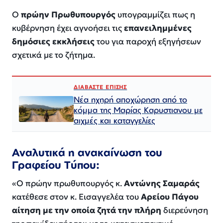
Ο
πρώην Πρωθυπουργός
υπογραμμίζει πως η
κυβέρνηση έχει αγνοήσει τις
επανειλημμένες
δημόσιες εκκλήσεις
του για παροχή εξηγήσεων
σχετικά με το ζήτημα.
ΔΙΑΒΑΣΤΕ ΕΠΙΣΗΣ
Νέα ηχηρή αποχώρηση από το
κόμμα της Μαρίας Καρυστιανου με
αιχμές και καταγγελίες
Αναλυτικά η ανακαίνωση του
Γραφείου Τύπου:
«Ο πρώην πρωθυπουργός κ.
Αντώνης Σαμαράς
κατέθεσε στον κ. Εισαγγελέα του
Αρείου Πάγου
αίτηση με την οποία ζητά την πλήρη
διερεύνηση