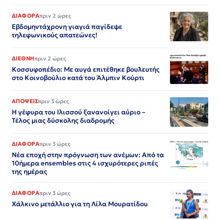
ΔΙΑΦΟΡΑ
πριν 2 ώρες
Εβδομηντάχρονη γιαγιά παγίδεψε
τηλεφωνικούς απατεώνες!
ΔΙΕΘΝΗ
πριν 2 ώρες
Κοσσυφοπέδιο: Με αυγά επιτέθηκε βουλευτής
στο Κοινοβούλιο κατά του Άλμπιν Κούρτι
ΑΠΟΨΕΙΣ
πριν 3 ώρες
Η γέφυρα του Ιλισσού ξανανοίγει αύριο –
Τέλος μιας δύσκολης διαδρομής
ΔΙΑΦΟΡΑ
πριν 3 ώρες
Νέα εποχή στην πρόγνωση των ανέμων: Από τα
10ήμερα ensembles στις 4 ισχυρότερες ριπές
της ημέρας
ΔΙΑΦΟΡΑ
πριν 3 ώρες
Χάλκινο μετάλλιο για τη Λίλα Μουρατίδου