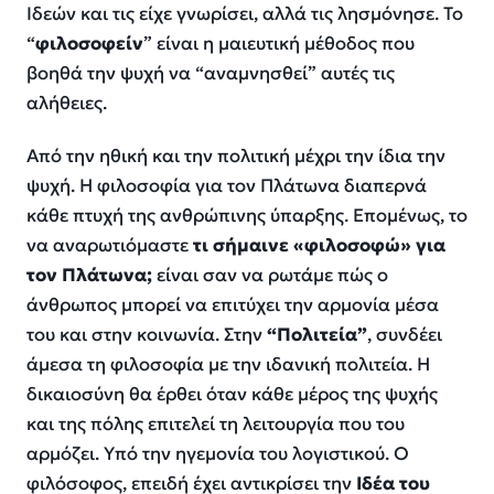
Ιδεών και τις είχε γνωρίσει, αλλά τις λησμόνησε. Το
“
φιλοσοφείν
” είναι η μαιευτική μέθοδος που
βοηθά την ψυχή να “αναμνησθεί” αυτές τις
αλήθειες.
Από την ηθική και την πολιτική μέχρι την ίδια την
ψυχή. Η φιλοσοφία για τον Πλάτωνα διαπερνά
κάθε πτυχή της ανθρώπινης ύπαρξης. Επομένως, το
να αναρωτιόμαστε
τι σήμαινε «φιλοσοφώ» για
τον Πλάτωνα;
είναι σαν να ρωτάμε πώς ο
άνθρωπος μπορεί να επιτύχει την αρμονία μέσα
του και στην κοινωνία. Στην
“Πολιτεία”
, συνδέει
άμεσα τη φιλοσοφία με την ιδανική πολιτεία. Η
δικαιοσύνη θα έρθει όταν κάθε μέρος της ψυχής
και της πόλης επιτελεί τη λειτουργία που του
αρμόζει. Υπό την ηγεμονία του λογιστικού. Ο
φιλόσοφος, επειδή έχει αντικρίσει την
Ιδέα του