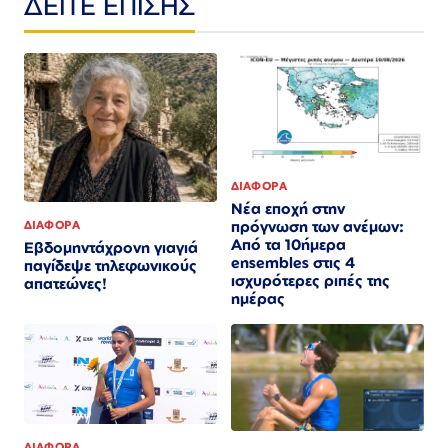
ΔΕΙΤΕ ΕΠΙΣΗΣ
ΔΙΑΦΟΡΑ
Νέα εποχή στην
πρόγνωση των ανέμων:
ΔΙΑΦΟΡΑ
Από τα 10ήμερα
Εβδομηντάχρονη γιαγιά
ensembles στις 4
παγίδεψε τηλεφωνικούς
ισχυρότερες ριπές της
απατεώνες!
ημέρας
ΔΙΑΦΟΡΑ